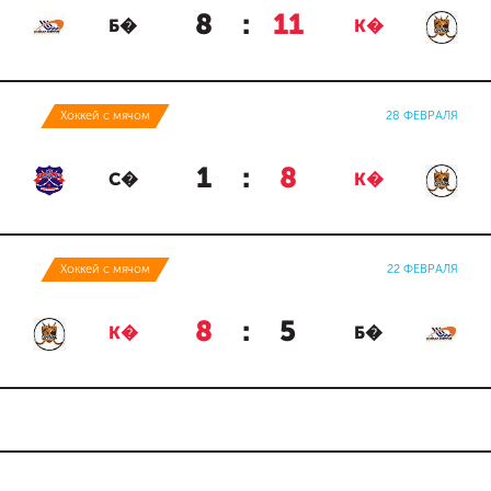
8
:
11
Б�
К�
Хоккей с мячом
28 ФЕВРАЛЯ
1
:
8
С�
К�
Хоккей с мячом
22 ФЕВРАЛЯ
8
:
5
К�
Б�