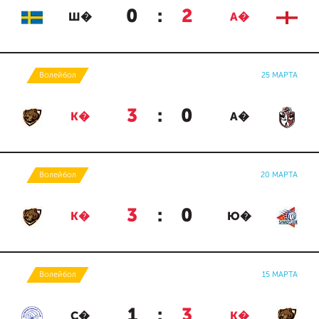
0
:
2
Ш�
А�
Волейбол
25 МАРТА
3
:
0
К�
А�
Волейбол
20 МАРТА
3
:
0
К�
Ю�
Волейбол
15 МАРТА
1
:
3
С�
К�