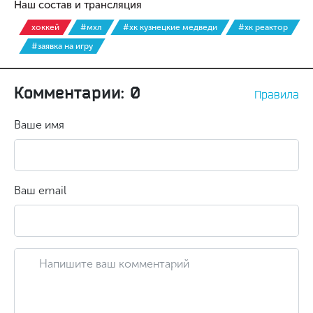
Наш состав и трансляция
хоккей
#мхл
#хк кузнецкие медведи
#хк реактор
#заявка на игру
Комментарии: 0
Правила
Ваше имя
Ваш email