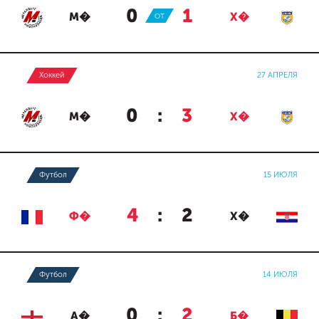
0
:
1
М�
ОТ
Х�
Хоккей
27 АПРЕЛЯ
0
:
3
М�
Х�
Футбол
15 ИЮЛЯ
4
:
2
Ф�
Х�
Футбол
14 ИЮЛЯ
0
:
2
А�
Б�