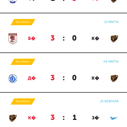
Волейбол
12 МАРТА
3
:
0
Б�
К�
Волейбол
04 МАРТА
3
:
0
Д�
К�
Волейбол
25 ФЕВРАЛЯ
3
:
1
К�
З�