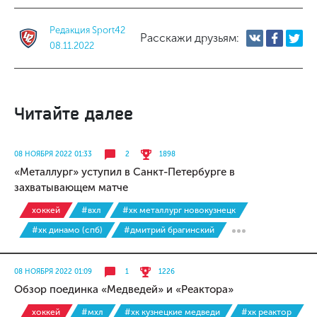
Редакция Sport42
Расскажи друзьям:
08.11.2022
Читайте далее
08 НОЯБРЯ 2022 01:33
2
1898
«Металлург» уступил в Санкт-Петербурге в
захватывающем матче
хоккей
#вхл
#хк металлург новокузнецк
#хк динамо (спб)
#дмитрий брагинский
08 НОЯБРЯ 2022 01:09
1
1226
Обзор поединка «Медведей» и «Реактора»
хоккей
#мхл
#хк кузнецкие медведи
#хк реактор