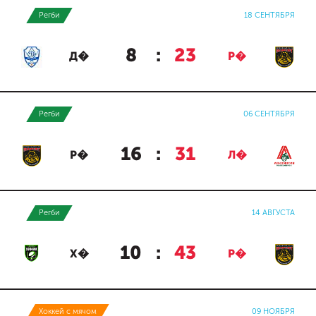
Регби
18 СЕНТЯБРЯ
8
:
23
Д�
Р�
Регби
06 СЕНТЯБРЯ
16
:
31
Р�
Л�
Регби
14 АВГУСТА
10
:
43
Х�
Р�
Хоккей с мячом
09 НОЯБРЯ