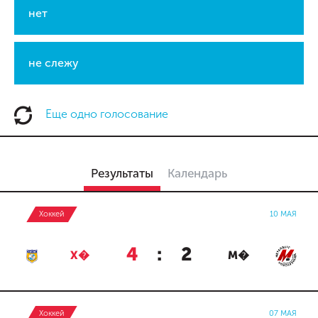
нет
не слежу
Еще одно голосование
Результаты
Календарь
Хоккей
10 МАЯ
4
:
2
Х�
М�
Хоккей
07 МАЯ