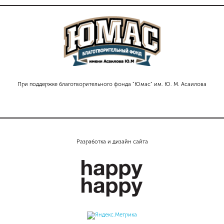
При поддержке благотворительного фонда "Юмас" им. Ю. М. Асаилова
Разработка и дизайн сайта