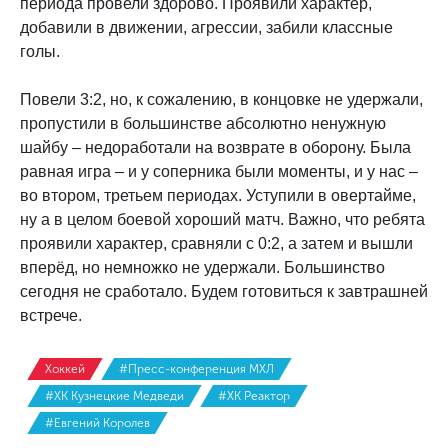
периода провели здорово. Проявили характер,
добавили в движении, агрессии, забили классные
голы.
Повели 3:2, но, к сожалению, в концовке не удержали,
пропустили в большинстве абсолютно ненужную
шайбу – недоработали на возврате в оборону. Была
равная игра – и у соперника были моменты, и у нас –
во втором, третьем периодах. Уступили в овертайме,
ну а в целом боевой хороший матч. Важно, что ребята
проявили характер, сравняли с 0:2, а затем и вышли
вперёд, но немножко не удержали. Большинство
сегодня не сработало. Будем готовиться к завтрашней
встрече.
Хоккей
#Пресс-конференция МХЛ
#ХК Кузнецкие Медведи
#ХК Реактор
#Евгений Королев