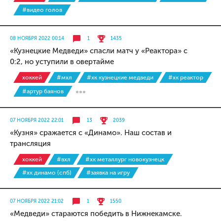
#видео голов
08 НОЯБРЯ 2022 00:14
1
1435
«Кузнецкие Медведи» спасли матч у «Реактора» с
0:2, но уступили в овертайме
хоккей
#мхл
#хк кузнецкие медведи
#хк реактор
#артур баянов
07 НОЯБРЯ 2022 22:01
13
2039
«Кузня» сражается с «Динамо». Наш состав и
трансляция
хоккей
#вхл
#хк металлург новокузнецк
#хк динамо (спб)
#заявка на игру
07 НОЯБРЯ 2022 21:02
1
1550
«Медведи» стараются победить в Нижнекамске.