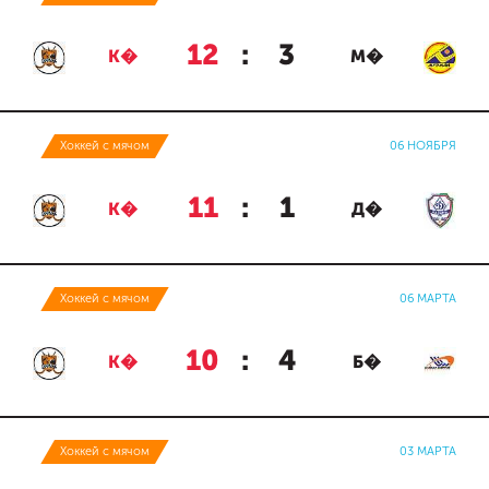
12
:
3
К�
М�
Хоккей с мячом
06 НОЯБРЯ
11
:
1
К�
Д�
Хоккей с мячом
06 МАРТА
10
:
4
К�
Б�
Хоккей с мячом
03 МАРТА