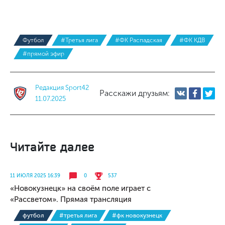
Футбол
#Третья лига
#ФК Распадская
#ФК КДВ
#прямой эфир
Редакция Sport42
Расскажи друзьям:
11.07.2025
Читайте далее
11 ИЮЛЯ 2025 16:39
0
537
«Новокузнецк» на своём поле играет с
«Рассветом». Прямая трансляция
футбол
#третья лига
#фк новокузнецк