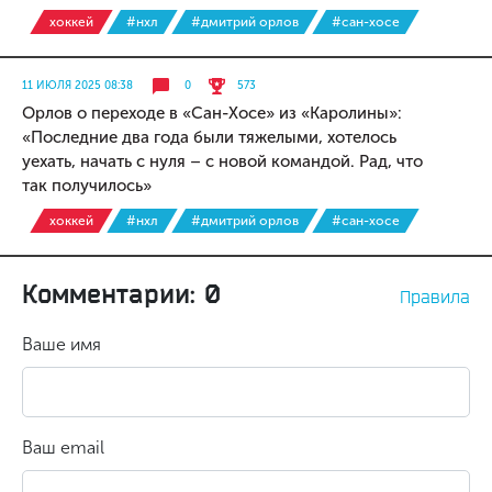
хоккей
#нхл
#дмитрий орлов
#сан-хосе
11 ИЮЛЯ 2025 08:38
0
573
Орлов о переходе в «Сан-Хосе» из «Каролины»:
«Последние два года были тяжелыми, хотелось
уехать, начать с нуля – с новой командой. Рад, что
так получилось»
хоккей
#нхл
#дмитрий орлов
#сан-хосе
Комментарии: 0
Правила
Ваше имя
Ваш email