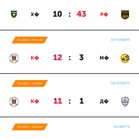
10
:
43
Х�
Р�
Хоккей с мячом
09 НОЯБРЯ
12
:
3
К�
М�
Хоккей с мячом
06 НОЯБРЯ
11
:
1
К�
Д�
Хоккей с мячом
06 МАРТА