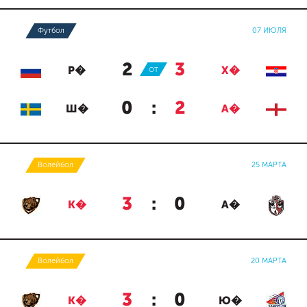
Футбол
07 ИЮЛЯ
2
:
3
Р�
ОТ
Х�
0
:
2
Ш�
А�
Волейбол
25 МАРТА
3
:
0
К�
А�
Волейбол
20 МАРТА
3
:
0
К�
Ю�