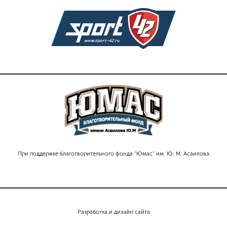
При поддержке благотворительного фонда "Юмас" им. Ю. М. Асаилова
Разработка и дизайн сайта