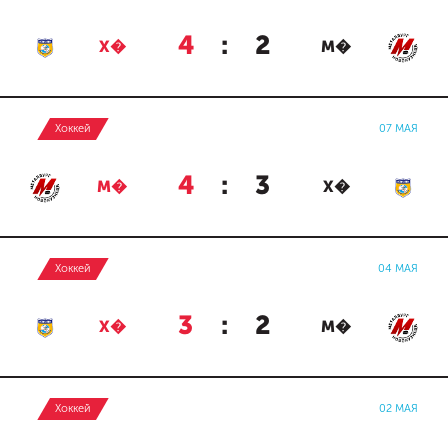
4
:
2
Х�
М�
Хоккей
07 МАЯ
4
:
3
М�
Х�
Хоккей
04 МАЯ
3
:
2
Х�
М�
Хоккей
02 МАЯ