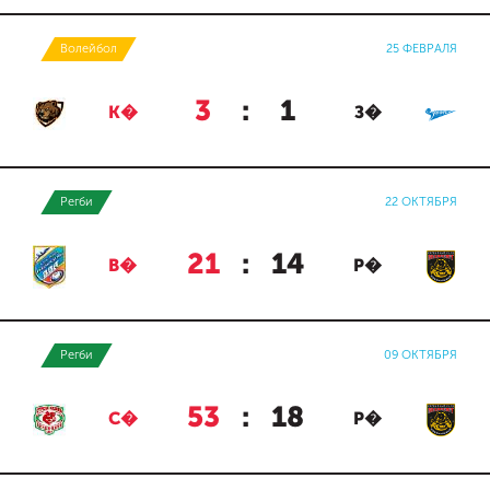
Волейбол
25 ФЕВРАЛЯ
3
:
1
К�
З�
Регби
22 ОКТЯБРЯ
21
:
14
В�
Р�
Регби
09 ОКТЯБРЯ
53
:
18
С�
Р�