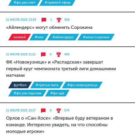
#фк рассвет
#прямой эфир
11 ИЮЛЯ 2025 13:43
1
818
«Айлендерс» могут обменять Сорокина
хоккей
#нхл
#айлендерс
#илья сорокин
11 ИЮЛЯ 2025 11:12
0
495
ФК «Новокузнецк» и «Распадская» завершат
первый круг чемпионата третьей лиги домашними
матчами
футбол
#третья лига
#фк новокузнецк
#фк распадская
#фк кдв
11 ИЮЛЯ 2025 10:17
0
574
Орлов о «Сан-Хосе»: «Впервые буду ветераном в
команде. Интересно увидеть, на что способны
молодые игроки»