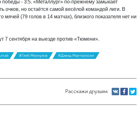
 победы - 3:5. «Металлург» по-прежнему замыкает
ь очков, но остаётся самой весёлой командой лиги. В
 мячей (79 голов в 14 матчах), близкого показателя нет ни
т 7 сентября на выезде против «Тюмени».
лтай
#Глеб Меркулов
#Давид Мартиросян
Расскажи друзьям: