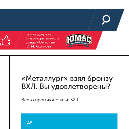
При поддержке
благотворительного
фонда «Юмас» им.
Ю. М. Асаилова
«Металлург» взял бронзу
ВХЛ. Вы удовлетворены?
Всего проголосовали: 329
да