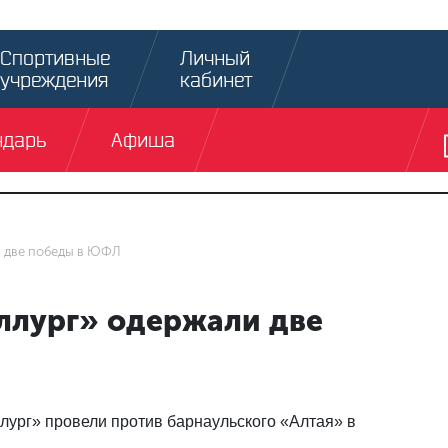
Спортивные
Личный
учреждения
кабинет
ндарь
Афиша
 две победы в ЮФЛ
ллург» одержали две
ург» провели против барнаульского «Алтая» в