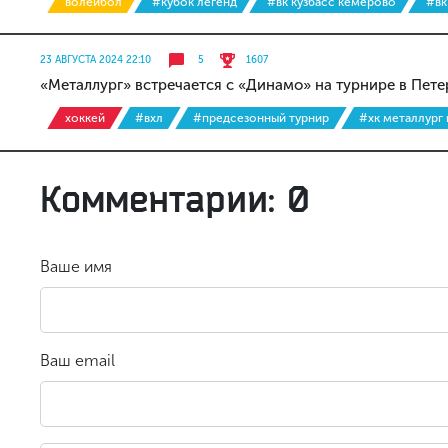
волейбол
#кубок легенд
#вк кузбасс кемерово
#вк
23 АВГУСТА 2024 22:10
5
1607
«Металлург» встречается с «Динамо» на турнире в Пете
хоккей
#вхл
#предсезонный турнир
#хк металлург
Комментарии: 0
Ваше имя
Ваш email