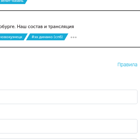
 зенит-казань
рбурге. Наш состав и трансляция
 новокузнецк
#хк динамо (спб)
Правила