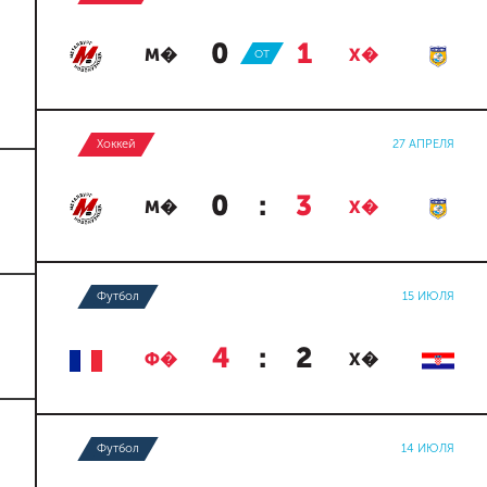
0
:
1
М�
ОТ
Х�
Хоккей
27 АПРЕЛЯ
0
:
3
М�
Х�
Футбол
15 ИЮЛЯ
4
:
2
Ф�
Х�
Футбол
14 ИЮЛЯ