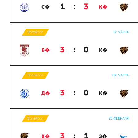
1
:
3
С�
К�
Волейбол
12 МАРТА
3
:
0
Б�
К�
Волейбол
04 МАРТА
3
:
0
Д�
К�
Волейбол
25 ФЕВРАЛЯ
3
:
1
К�
З�