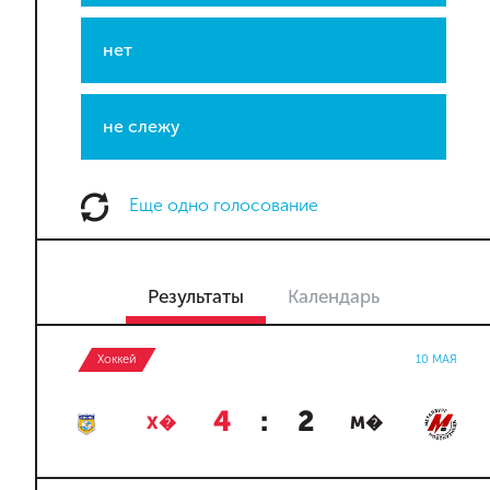
нет
не слежу
Еще одно голосование
Результаты
Календарь
Хоккей
10 МАЯ
4
:
2
Х�
М�