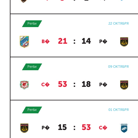
Регби
22 ОКТЯБРЯ
21
:
14
В�
Р�
Регби
09 ОКТЯБРЯ
53
:
18
С�
Р�
Регби
01 ОКТЯБРЯ
15
:
53
Р�
С�