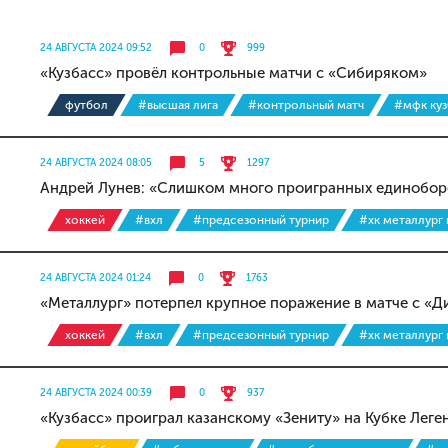
24 АВГУСТА 2024 09:52
0
999
«Кузбасс» провёл контрольные матчи с «Сибиряком»
футбол
#высшая лига
#контрольный матч
#мфк куз
24 АВГУСТА 2024 08:05
5
1297
Андрей Лунев: «Слишком много проигранных единоборс
хоккей
#вхл
#предсезонный турнир
#хк металлург
24 АВГУСТА 2024 01:24
0
1763
«Металлург» потерпел крупное поражение в матче с «
хоккей
#вхл
#предсезонный турнир
#хк металлург
24 АВГУСТА 2024 00:39
0
937
«Кузбасс» проиграл казанскому «Зениту» на Кубке Леге