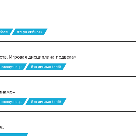
басс
#мфк сибиряк
тв. Игровая дисциплина подвела»
 новокузнецк
#хк динамо (спб)
Динамо»
 новокузнецк
#хк динамо (спб)
нд