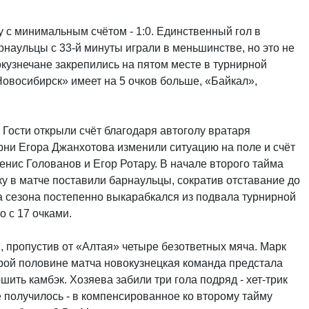
 с минимальным счётом - 1:0. Единственный гол в
наульцы с 33-й минуты играли в меньшинстве, но это не
кузнечане закрепились на пятом месте в турнирной
Новосибирск» имеет на 5 очков больше, «Байкал»,
 Гости открыли счёт благодаря автоголу вратаря
рни Егора Джанхотова изменили ситуацию на поле и счёт
енис Голованов и Егор Ротару. В начале второго тайма
у в матче поставили барнаульцы, сократив отставание до
та сезона постепенно выкарабкался из подвала турнирной
о с 17 очками.
 пропустив от «Алтая» четыре безответных мяча. Марк
орой половине матча новокузнецкая команда предстала
шить камбэк. Хозяева забили три гола подряд - хет-трик
 получилось - в компенсированное ко второму тайму