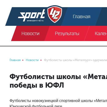
Главная
Новости
Результаты
Кале
Главная
Новости
Футболисты школы «Металлург» одержали
Футболисты школы «Мета
победы в ЮФЛ
Футболисты новокузнецкой спортивной школы «Металл
Юношеской футбольной лиге.