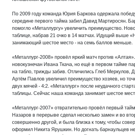
По 2009 году команда Юрия Баркова одержала победу
середине первого тайма забил Давид Мартиросян. Бар
помогло «Металлургу» увеличить преимущество. Ново
таблице, набрав 21 очко в 14 матчах. Идущий выше «
занимающий шестое место - на семь баллов меньше.
«Металлург-2008» провёл яркий матч против «Алтая».
новокузнечан Ивана Ткача, но ещё в первом тайме па
на табло, трижды забив. Отличились Глеб Меркулов, Д
Артём Павлов увеличил преимущество хозяев, но точк
двух мячей - 4:2. «Металлург» после неудачного стар
таблицы. Сейчас наша команда занимает шестое мест
«Металлург-2007» отвратительно провёл первый тайм,
Назаров в перерыве сделал несколько замен и во вт
совершенно другой, и была близка к тому, чтобы совер
оформил Никита Ярушкин. Но догнать барнаульцев не