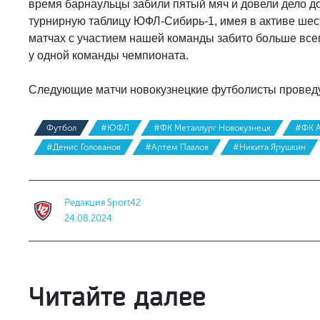
время барнаульцы забили пятый мяч и довели дело до
турнирную таблицу ЮФЛ-Сибирь-1, имея в активе шест
матчах с участием нашей команды забито больше всего
у одной команды чемпионата.
Следующие матчи новокузнецкие футболисты проведу
Футбол
#ЮФЛ
#ФК Металлург Новокузнецк
#ФК А
#Денис Голованов
#Артем Павлов
#Никита Ярушкин
Редакция Sport42
24.08.2024
Читайте далее