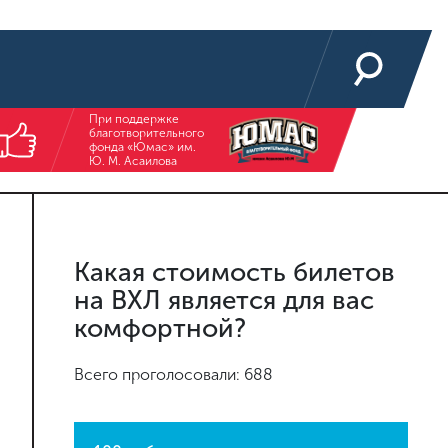
При поддержке
благотворительного
фонда «Юмас» им.
Ю. М. Асаилова
Какая стоимость билетов
на ВХЛ является для вас
комфортной?
Всего проголосовали: 688