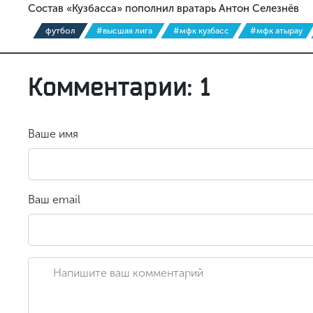
Состав «Кузбасса» пополнил вратарь Антон Селезнёв
футбол
#высшая лига
#мфк кузбасс
#мфк атырау
Комментарии: 1
Ваше имя
Ваш email