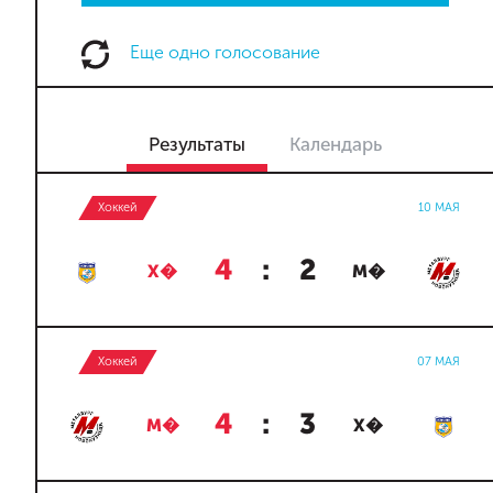
Еще одно голосование
Результаты
Календарь
Хоккей
10 МАЯ
4
:
2
Х�
М�
Хоккей
07 МАЯ
4
:
3
М�
Х�