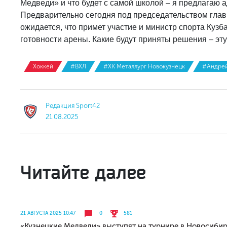
Медведи» и что будет с самой школой – я предлагаю а
Предварительно сегодня под председательством глав
ожидается, что примет участие и министр спорта Кузб
готовности арены. Какие будут приняты решения – э
Хоккей
#ВХЛ
#ХК Металлург Новокузнецк
#Андрей
Редакция Sport42
21.08.2025
Читайте далее
21 АВГУСТА 2025 10:47
0
581
«Кузнецкие Медведи» выступят на турнире в Новосибир