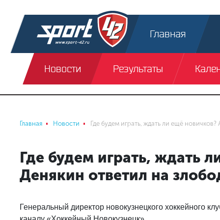
Главная
Новости
Результаты
Кале
Главная
Новости
Где будем играть, ждать ли ещё новичков
Где будем играть, ждать 
Денякин ответил на злоб
Генеральный директор новокузнецкого хоккейного клу
каналу «Хоккейный Новокузнецк».