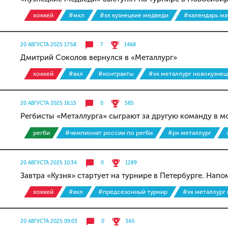
хоккей
#мхл
#хк кузнецкие медведи
#календарь ма
20 АВГУСТА 2025 17:58
7
1468
Дмитрий Соколов вернулся в «Металлург»
хоккей
#вхл
#контракты
#хк металлург новокузнец
20 АВГУСТА 2025 16:15
0
585
Регбисты «Металлурга» сыграют за другую команду в 
регби
#чемпионат россии по регби
#рк металлург
20 АВГУСТА 2025 10:34
0
1289
Завтра «Кузня» стартует на турнире в Петербурге. Нап
хоккей
#вхл
#предсезонный турнир
#хк металлург
20 АВГУСТА 2025 09:03
0
565