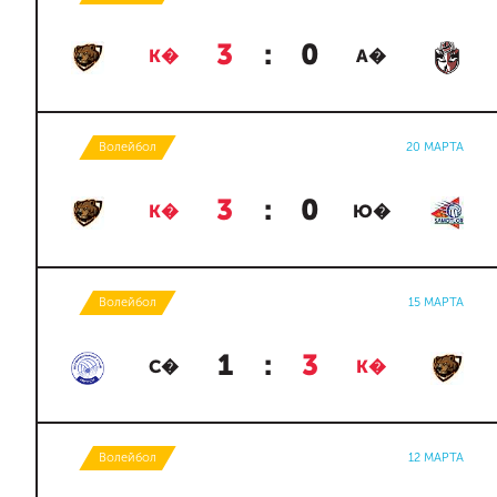
3
:
0
К�
А�
Волейбол
20 МАРТА
3
:
0
К�
Ю�
Волейбол
15 МАРТА
1
:
3
С�
К�
Волейбол
12 МАРТА