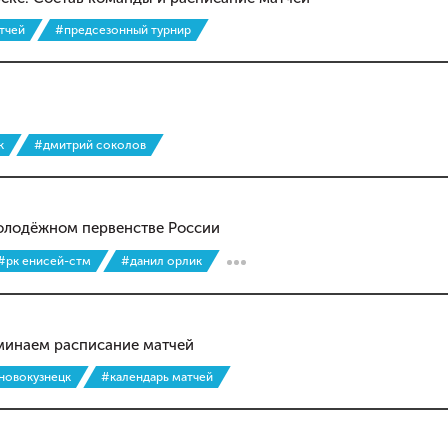
тчей
#предсезонный турнир
к
#дмитрий соколов
молодёжном первенстве России
#рк енисей-стм
#данил орлик
оминаем расписание матчей
 новокузнецк
#календарь матчей