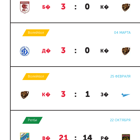
3
:
0
Б�
К�
Волейбол
04 МАРТА
3
:
0
Д�
К�
Волейбол
25 ФЕВРАЛЯ
3
:
1
К�
З�
Регби
22 ОКТЯБРЯ
21
:
14
В�
Р�