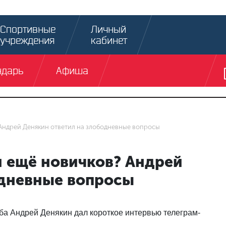
Спортивные
Личный
учреждения
кабинет
ндарь
Афиша
? Андрей Денякин ответил на злободневные вопросы
ли ещё новичков? Андрей
одневные вопросы
ба Андрей Денякин дал короткое интервью телеграм-