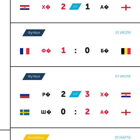
2
:
1
Х�
ОТ
А�
Футбол
10 ИЮЛЯ
1
:
0
Ф�
Б�
Футбол
07 ИЮЛЯ
2
:
3
Р�
ОТ
Х�
0
:
2
Ш�
А�
Волейбол
25 МАРТА