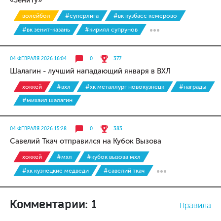
«Зениту»
волейбол
#суперлига
#вк кузбасс кемерово
#вк зенит-казань
#кирилл супрунов
04 ФЕВРАЛЯ 2026 16:04
0
377
Шалагин - лучший нападающий января в ВХЛ
хоккей
#вхл
#хк металлург новокузнецк
#награды
#михаил шалагин
04 ФЕВРАЛЯ 2026 15:28
0
383
Савелий Ткач отправился на Кубок Вызова
хоккей
#мхл
#кубок вызова мхл
#хк кузнецкие медведи
#савелий ткач
Комментарии: 1
Правила