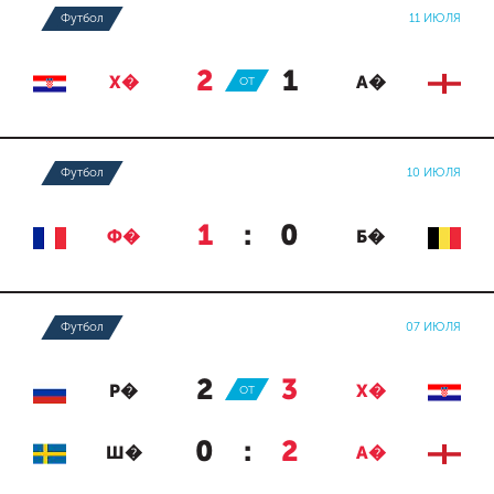
Футбол
11 ИЮЛЯ
2
:
1
Х�
ОТ
А�
Футбол
10 ИЮЛЯ
1
:
0
Ф�
Б�
Футбол
07 ИЮЛЯ
2
:
3
Р�
ОТ
Х�
0
:
2
Ш�
А�