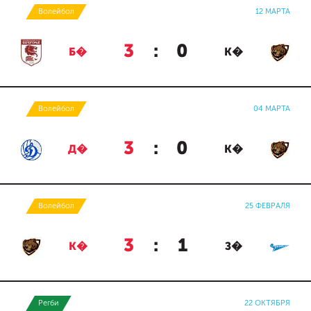
Волейбол
12 МАРТА
3
:
0
Б�
К�
Волейбол
04 МАРТА
3
:
0
Д�
К�
Волейбол
25 ФЕВРАЛЯ
3
:
1
К�
З�
Регби
22 ОКТЯБРЯ