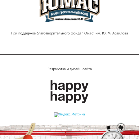
При поддержке благотворительного фонда "Юмас" им. Ю. М. Асаилова
Разработка и дизайн сайта