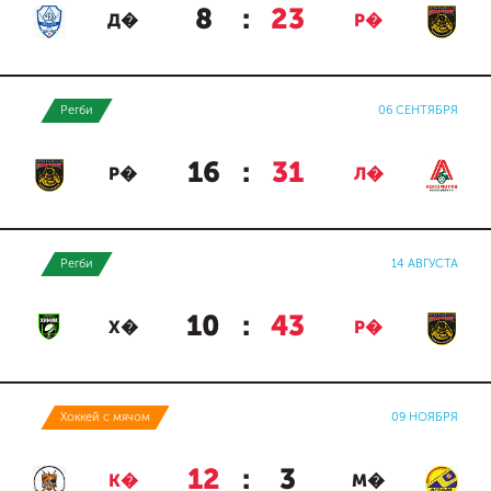
8
:
23
Д�
Р�
Регби
06 СЕНТЯБРЯ
16
:
31
Р�
Л�
Регби
14 АВГУСТА
10
:
43
Х�
Р�
Хоккей с мячом
09 НОЯБРЯ
12
:
3
К�
М�