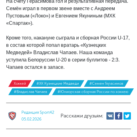
На счету Герасимова гол и результативная передача.
Семён играл в первом звене вместе с Андреем
Пустовым («Локо») и Евгением Якуниным (МХК
«Спартак»).
Кроме того, накануне сыграла и сборная России U-17,
в состав которой попал вратарь «Кузнецких
Медведей» Владислав Чапаев. Наша команда
уступила Белоруссии U-20 в серии буллитов - 2:3.
Чапаев остался в запасе.
Хоккей
#ХК Кузнецкие Медведи
#Семен Герасимов
#Владислав Чапаев
#Юниорская сборная России по хоккею
Редакция Sport42
Расскажи друзьям:
05.02.2026