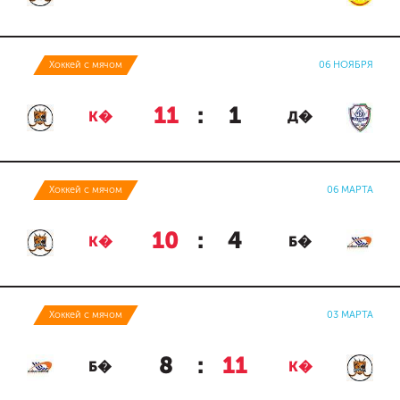
Хоккей с мячом
06 НОЯБРЯ
11
:
1
К�
Д�
Хоккей с мячом
06 МАРТА
10
:
4
К�
Б�
Хоккей с мячом
03 МАРТА
8
:
11
Б�
К�