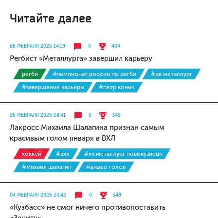
Читайте далее
05 ФЕВРАЛЯ 2026 14:19
0
404
Регбист «Металлурга» завершил карьеру
регби
#чемпионат россии по регби
#рк металлург
#завершение карьеры
#петр коник
05 ФЕВРАЛЯ 2026 08:41
0
349
Лакросс Михаила Шалагина признан самым
красивым голом января в ВХЛ
хоккей
#вхл
#хк металлург новокузнецк
#михаил шалагин
#видео голов
04 ФЕВРАЛЯ 2026 20:42
0
348
«Кузбасс» не смог ничего противопоставить