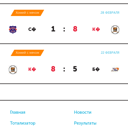
Хоккей с мячом
28 ФЕВРАЛЯ
1
:
8
С�
К�
Хоккей с мячом
22 ФЕВРАЛЯ
8
:
5
К�
Б�
Главная
Новости
Тотализатор
Результаты