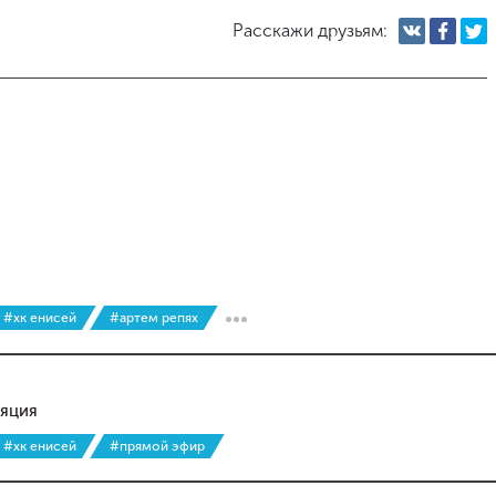
Расскажи друзьям:
#хк енисей
#артем репях
ляция
#хк енисей
#прямой эфир