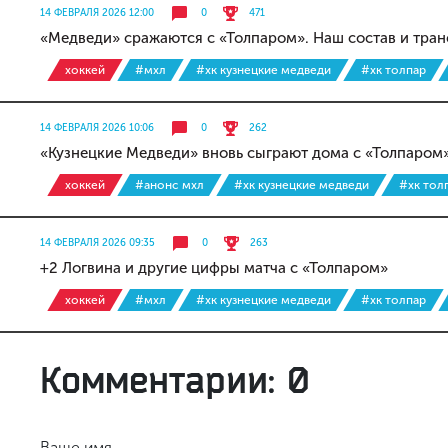
14 ФЕВРАЛЯ 2026 12:00
0
471
«Медведи» сражаются с «Толпаром». Наш состав и тран
хоккей
#мхл
#хк кузнецкие медведи
#хк толпар
14 ФЕВРАЛЯ 2026 10:06
0
262
«Кузнецкие Медведи» вновь сыграют дома с «Толпаром
хоккей
#анонс мхл
#хк кузнецкие медведи
#хк тол
14 ФЕВРАЛЯ 2026 09:35
0
263
+2 Логвина и другие цифры матча с «Толпаром»
хоккей
#мхл
#хк кузнецкие медведи
#хк толпар
Комментарии: 0
Ваше имя