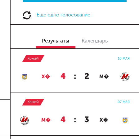
Еще одно голосование
Результаты
Календарь
Хоккей
10 МАЯ
4
:
2
Х�
М�
Хоккей
07 МАЯ
4
:
3
М�
Х�