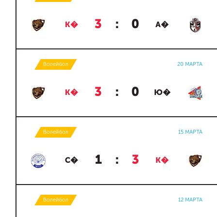
3
:
0
К�
А�
Волейбол
20 МАРТА
3
:
0
К�
Ю�
Волейбол
15 МАРТА
1
:
3
С�
К�
Волейбол
12 МАРТА