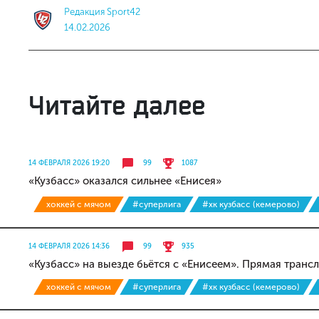
Редакция Sport42
14.02.2026
Читайте далее
14 ФЕВРАЛЯ 2026 19:20
99
1087
«Кузбасс» оказался сильнее «Енисея»
хоккей с мячом
#суперлига
#хк кузбасс (кемерово)
14 ФЕВРАЛЯ 2026 14:36
99
935
«Кузбасс» на выезде бьётся с «Енисеем». Прямая транс
хоккей с мячом
#суперлига
#хк кузбасс (кемерово)