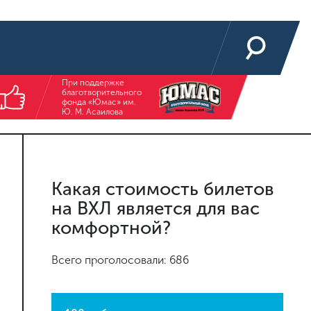
При поддержке
благотворительного
фонда «Юмас» им.
Ю. М. Асаилова
Какая стоимость билетов
на ВХЛ является для вас
комфортной?
Всего проголосовали: 686