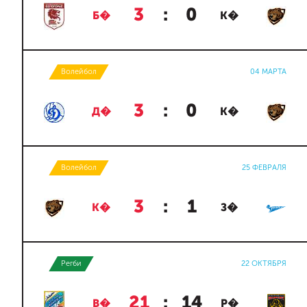
3
:
0
Б�
К�
Волейбол
04 МАРТА
3
:
0
Д�
К�
Волейбол
25 ФЕВРАЛЯ
3
:
1
К�
З�
Регби
22 ОКТЯБРЯ
21
:
14
В�
Р�