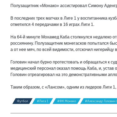
Полузащитник «Монако» ассистировал Симону Аденгра 
В последних трех матчах в Лиге 1 у воспитанника кузб
отметился 4 передачами в 16 играх Лиги 1.
На 64-й минуте Мохамед Каба столкнулся недалеко от 
россиянину. Полузащитник монегасков попытался быст
а от нее мяч, по всей видимости, отскочил нигерийцу в
Головин начал бурно протестовать и обращаться к суд
медицинский персонал оказал помощь Каба, и, устав 
Головин отреагировал на это демонстративными апло
Таким образом, с «Лансом», одним из лидеров Лиги 1,
Футбол
#Лига 1
#ФК Монако
#Александр Головин (