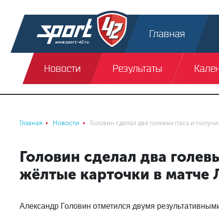
Главная
Новости
Результаты
Кале
Главная
Новости
Головин сделал два голевых паса и получи
Головин сделал два голевы
жёлтые карточки в матче 
Александр Головин отметился двумя результативными