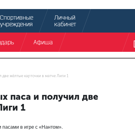
Спортивные
Личный
учреждения
кабинет
ндарь
Афиша
л две жёлтые карточки в матче Лиги 1
х паса и получил две
Лиги 1
 пасами в игре с «Нантом».