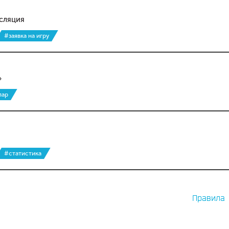
сляция
#заявка на игру
»
пар
#статистика
Правила