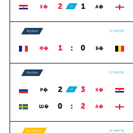
2
:
1
Х�
ОТ
А�
Футбол
10 ИЮЛЯ
1
:
0
Ф�
Б�
Футбол
07 ИЮЛЯ
2
:
3
Р�
ОТ
Х�
0
:
2
Ш�
А�
Волейбол
25 МАРТА