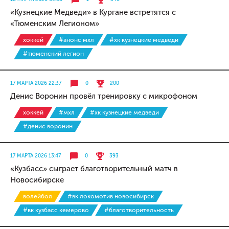
«Кузнецкие Медведи» в Кургане встретятся с
«Тюменским Легионом»
хоккей
#анонс мхл
#хк кузнецкие медведи
#тюменский легион
17 МАРТА 2026 22:37
0
200
Денис Воронин провёл тренировку с микрофоном
хоккей
#мхл
#хк кузнецкие медведи
#денис воронин
17 МАРТА 2026 13:47
0
393
«Кузбасс» сыграет благотворительный матч в
Новосибирске
волейбол
#вк локомотив новосибирск
#вк кузбасс кемерово
#благотворительность