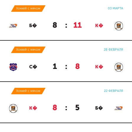
Хоккей с мячом
03 МАРТА
8
:
11
Б�
К�
Хоккей с мячом
28 ФЕВРАЛЯ
1
:
8
С�
К�
Хоккей с мячом
22 ФЕВРАЛЯ
8
:
5
К�
Б�