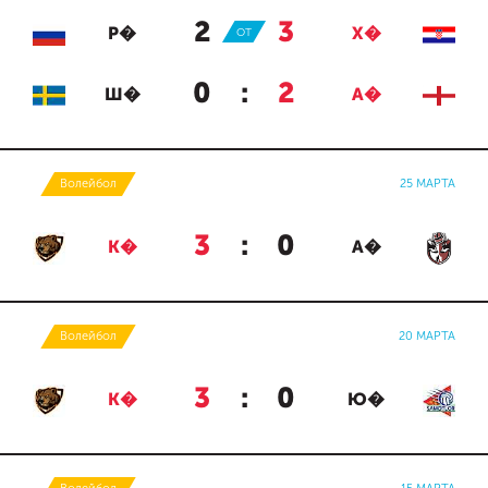
2
:
3
Р�
ОТ
Х�
0
:
2
Ш�
А�
Волейбол
25 МАРТА
3
:
0
К�
А�
Волейбол
20 МАРТА
3
:
0
К�
Ю�