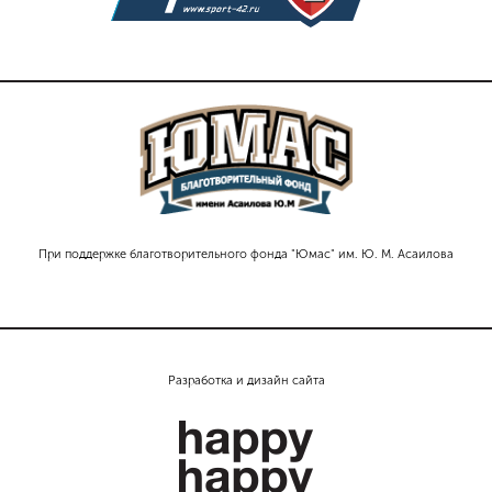
При поддержке благотворительного фонда "Юмас" им. Ю. М. Асаилова
Разработка и дизайн сайта