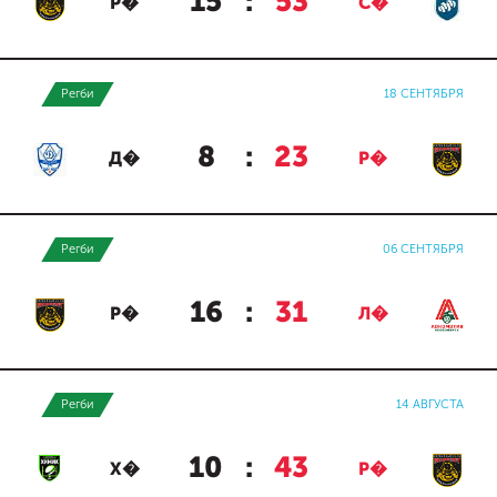
15
:
53
Р�
С�
Регби
18 СЕНТЯБРЯ
8
:
23
Д�
Р�
Регби
06 СЕНТЯБРЯ
16
:
31
Р�
Л�
Регби
14 АВГУСТА
10
:
43
Х�
Р�