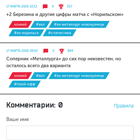
17 МАРТА 2026 10:13
0
357
+2 Березина и другие цифры матча с «Норильском»
хоккей
#вхл
#хк металлург новокузнецк
#хк норильск
#статистика
17 МАРТА 2026 09:02
0
894
Соперник «Металлурга» до сих пор неизвестен, но
осталось всего два варианта
хоккей
#вхл
#хк металлург новокузнецк
#плей-офф
Комментарии: 0
Правила
Ваше имя