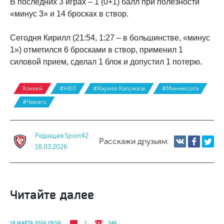
В последних 3 играх – 1 (0+1) балл при полезности
«минус 3» и 14 бросках в створ.
Сегодня Кирилл (21:54, 1:27 – в большинстве, «минус
1») отметился 6 бросками в створ, применил 1
силовой прием, сделал 1 блок и допустил 1 потерю.
Хоккей
#НХЛ
#Кирилл Капризов
#Миннесота
#Чикаго
Редакция Sport42
Расскажи друзьям:
18.03.2026
Читайте далее
18 МАРТА 2026 09:58
1
346