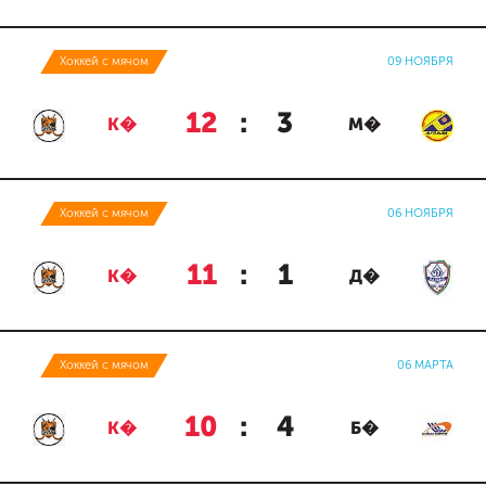
Хоккей с мячом
09 НОЯБРЯ
12
:
3
К�
М�
Хоккей с мячом
06 НОЯБРЯ
11
:
1
К�
Д�
Хоккей с мячом
06 МАРТА
10
:
4
К�
Б�