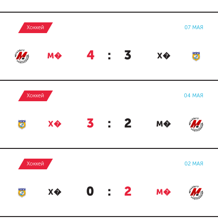
Хоккей
07 МАЯ
4
:
3
М�
Х�
Хоккей
04 МАЯ
3
:
2
Х�
М�
Хоккей
02 МАЯ
0
:
2
Х�
М�