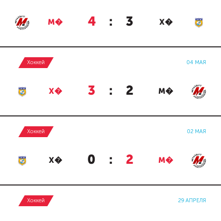
4
:
3
М�
Х�
Хоккей
04 МАЯ
3
:
2
Х�
М�
Хоккей
02 МАЯ
0
:
2
Х�
М�
Хоккей
29 АПРЕЛЯ