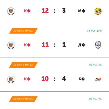
12
:
3
К�
М�
Хоккей с мячом
06 НОЯБРЯ
11
:
1
К�
Д�
Хоккей с мячом
06 МАРТА
10
:
4
К�
Б�
Хоккей с мячом
03 МАРТА