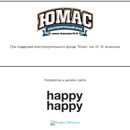
При поддержке благотворительного фонда "Юмас" им. Ю. М. Асаилова
Разработка и дизайн сайта