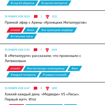
#сергей абрамов
#сергей лантратов
30 ЯНВАРЯ 2018 18:29
1
2221
Прямой эфир с Арены «Кузнецких Металлургов»
хоккей
#мхл
#хк кузнецкие медведи
#стальные лисы
30 ЯНВАРЯ 2018 17:00
7
2919
В «Металлурге» рассказали, что произошло с
Литвиновым
хоккей
#хк металлург новокузнецк
#вхл
#андрей литвинов
#травмы (хоккей)
30 ЯНВАРЯ 2018 14:47
0
1693
Хоккей каждый день: «Медведи» VS «Лисы».
Первый матч. Итог