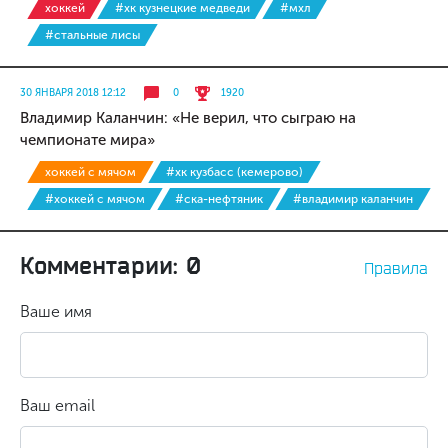
хоккей
#хк кузнецкие медведи
#мхл
#стальные лисы
30 ЯНВАРЯ 2018 12:12
0
1920
Владимир Каланчин: «Не верил, что сыграю на
чемпионате мира»
хоккей с мячом
#хк кузбасс (кемерово)
#хоккей с мячом
#ска-нефтяник
#владимир каланчин
Комментарии: 0
Правила
Ваше имя
Ваш email