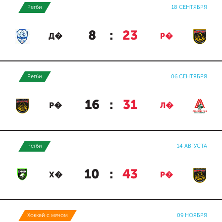
Регби
18 СЕНТЯБРЯ
8
:
23
Д�
Р�
Регби
06 СЕНТЯБРЯ
16
:
31
Р�
Л�
Регби
14 АВГУСТА
10
:
43
Х�
Р�
Хоккей с мячом
09 НОЯБРЯ