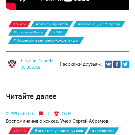
Хоккей
#Александр Китов
#ХК Кузнецкие Медведи
#Стальные Лисы
#МХЛ
#Послематчевая пресс-конференция
Редакция Sport42
Расскажи друзьям:
30.01.2018
Читайте далее
24 МАЯ 2019 09:42
6
12634
Воспоминания о хоккее. Умер Сергей Абрамов
хоккей
#хк металлург новокузнецк
#хк ижсталь