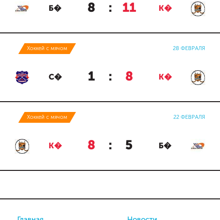
8
:
11
Б�
К�
Хоккей с мячом
28 ФЕВРАЛЯ
1
:
8
С�
К�
Хоккей с мячом
22 ФЕВРАЛЯ
8
:
5
К�
Б�
Главная
Новости