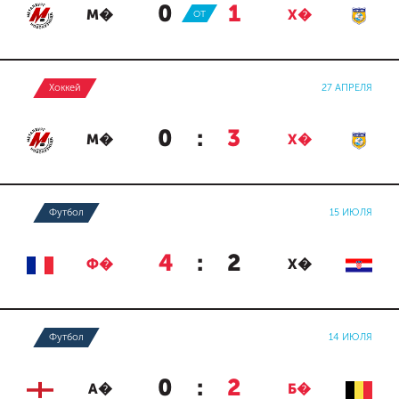
0
:
1
М�
ОТ
Х�
Хоккей
27 АПРЕЛЯ
0
:
3
М�
Х�
Футбол
15 ИЮЛЯ
4
:
2
Ф�
Х�
Футбол
14 ИЮЛЯ
0
:
2
А�
Б�