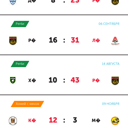
8
:
23
Д�
Р�
Регби
06 СЕНТЯБРЯ
16
:
31
Р�
Л�
Регби
14 АВГУСТА
10
:
43
Х�
Р�
Хоккей с мячом
09 НОЯБРЯ
12
:
3
К�
М�