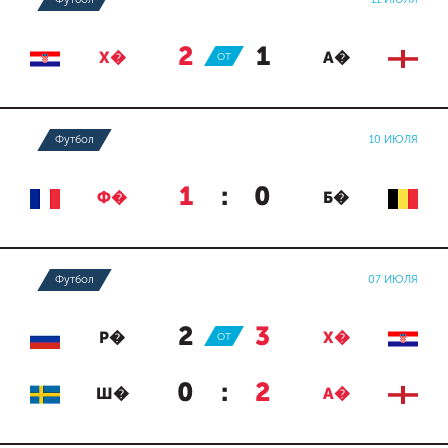
2
:
1
Х�
ОТ
А�
Футбол
10 ИЮЛЯ
1
:
0
Ф�
Б�
Футбол
07 ИЮЛЯ
2
:
3
Р�
ОТ
Х�
0
:
2
Ш�
А�