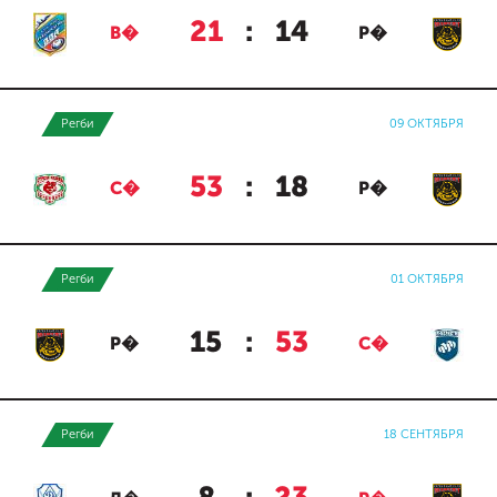
21
:
14
В�
Р�
Регби
09 ОКТЯБРЯ
53
:
18
С�
Р�
Регби
01 ОКТЯБРЯ
15
:
53
Р�
С�
Регби
18 СЕНТЯБРЯ