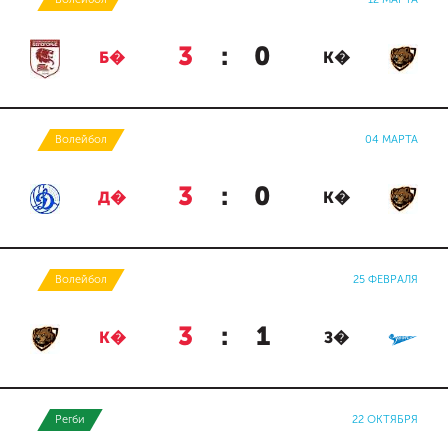
3
:
0
Б�
К�
Волейбол
04 МАРТА
3
:
0
Д�
К�
Волейбол
25 ФЕВРАЛЯ
3
:
1
К�
З�
Регби
22 ОКТЯБРЯ