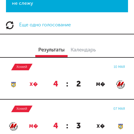
не слежу
Еще одно голосование
Результаты
Календарь
Хоккей
10 МАЯ
4
:
2
Х�
М�
Хоккей
07 МАЯ
4
:
3
М�
Х�