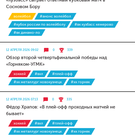
«Кузбасс» сыграет ответный кубковый матч в
Сосновом Бору
волейбол
#анонс волейбол
#кубок россии по волейболу
#вк кузбасс кемерово
#вк динамо-ло
12 АПРЕЛЯ 2026 09:02
0
339
Обзор второй четвертьфинальной победы над
«Горняком-УГМК»
хоккей
#вхл
#плей-офф
#хк металлург новокузнецк
#хк горняк
12 АПРЕЛЯ 2026 07:13
0
335
Фёдор Храпов: «В плей-офф проходных матчей не
бывает»
хоккей
#вхл
#плей-офф
#хк металлург новокузнецк
#хк горняк