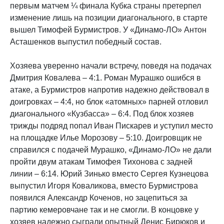
первым матчем ¼ финала Кубка страны претерпел
изменение лишь на позиции диагонального, в старте
вышел Тимофей Бурмистров. У «Динамо-ЛО» Антон
Асташенков выпустил победный состав.
Хозяева уверенно начали встречу, поведя на подачах
Дмитрия Ковалева – 4:1. Роман Мурашко ошибся в
атаке, а Бурмистров напротив надежно действовал в
доигровках – 4:4, но блок «атомных» парней отловил
диагонального «Кузбасса» – 6:4. Под блок хозяев
трижды подряд попал Иван Пискарев и уступил место
на площадке Илье Морозову – 5:10. Доигровщик не
справился с подачей Мурашко, «Динамо-ЛО» не дали
пройти двум атакам Тимофея Тихонова с задней
линии – 6:14. Юрий Зинько вместо Сергея Кузнецова
выпустил Игоря Коваликова, вместо Бурмистрова
появился Александр Коченов, но зацепиться за
партию кемеровчане так и не смогли. В концовке у
хозяев надежно сыграли опытный Денис Бирюков и