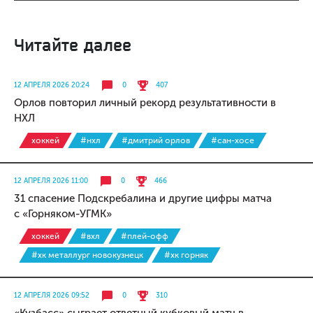
Читайте далее
12 АПРЕЛЯ 2026 20:24
0
407
Орлов повторил личный рекорд результативности в
НХЛ
хоккей
#нхл
#дмитрий орлов
#сан-хосе
12 АПРЕЛЯ 2026 11:00
0
466
31 спасение Подскребалина и другие цифры матча
с «Горняком-УГМК»
хоккей
#вхл
#плей-офф
#хк металлург новокузнецк
#хк горняк
12 АПРЕЛЯ 2026 09:52
0
310