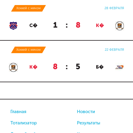
Хоккей с мячом
28 ФЕВРАЛЯ
1
:
8
С�
К�
Хоккей с мячом
22 ФЕВРАЛЯ
8
:
5
К�
Б�
Главная
Новости
Тотализатор
Результаты