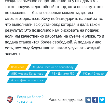
создал серьезное сопротивление. И у них дома мы
также получили достойный отпор, хотя по счету этого
не скажешь — были ключевые моменты, где мы
смогли оторваться. Хочу поблагодарить парней за то,
что выполнили всю установку, которая и дала такой
результат. Это позволило нам рисковать на подаче:
если мы качественно работаем на съеме и блоке, то и
подача становится более свободной. А подача у нас
есть, поэтому будем шаг за шагом улучшать каждый
элемент.
Волейбол
#Кубок России по волейболу
#ВК Кузбасс Кемерово
#ВК Динамо-ЛО
#Юрий Зинько
#Тимофей Бурмистров
Редакция Sport42
Расскажи друзьям:
12.04.2026