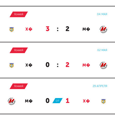
Хоккей
04 МАЯ
3
:
2
Х�
М�
Хоккей
02 МАЯ
0
:
2
Х�
М�
Хоккей
29 АПРЕЛЯ
0
:
1
М�
ОТ
Х�