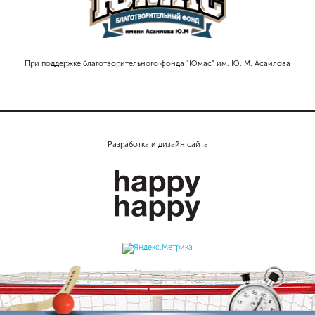
При поддержке благотворительного фонда "Юмас" им. Ю. М. Асаилова
Разработка и дизайн сайта