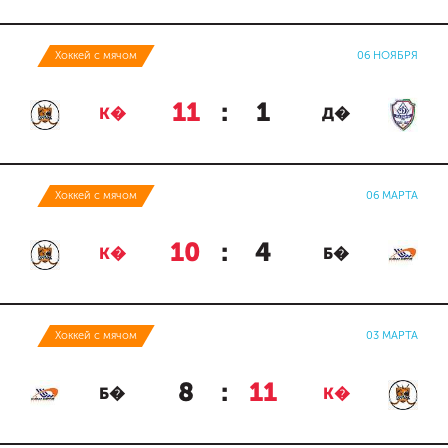
Хоккей с мячом
06 НОЯБРЯ
11
:
1
К�
Д�
Хоккей с мячом
06 МАРТА
10
:
4
К�
Б�
Хоккей с мячом
03 МАРТА
8
:
11
Б�
К�