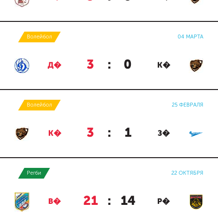
Волейбол
04 МАРТА
3
:
0
Д�
К�
Волейбол
25 ФЕВРАЛЯ
3
:
1
К�
З�
Регби
22 ОКТЯБРЯ
21
:
14
В�
Р�