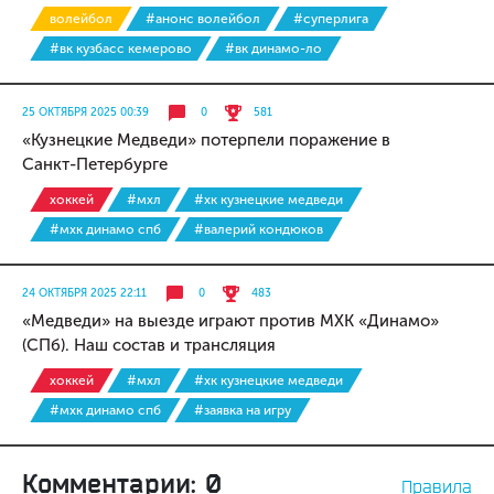
волейбол
#анонс волейбол
#суперлига
#вк кузбасс кемерово
#вк динамо-ло
25 ОКТЯБРЯ 2025 00:39
0
581
«Кузнецкие Медведи» потерпели поражение в
Санкт-Петербурге
хоккей
#мхл
#хк кузнецкие медведи
#мхк динамо спб
#валерий кондюков
24 ОКТЯБРЯ 2025 22:11
0
483
«Медведи» на выезде играют против МХК «Динамо»
(СПб). Наш состав и трансляция
хоккей
#мхл
#хк кузнецкие медведи
#мхк динамо спб
#заявка на игру
Комментарии: 0
Правила