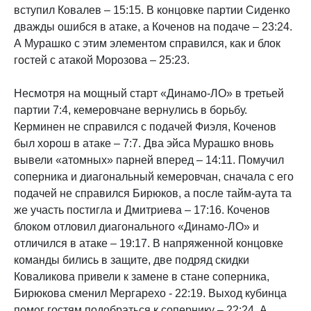
вступил Ковалев – 15:15. В концовке партии Сиденко
дважды ошибся в атаке, а Коченов на подаче – 23:24.
А Мурашко с этим элементом справился, как и блок
гостей с атакой Морозова – 25:23.
Несмотря на мощный старт «Динамо-ЛО» в третьей
партии 7:4, кемеровчане вернулись в борьбу.
Керминен не справился с подачей Фиэля, Коченов
был хорош в атаке – 7:7. Два эйса Мурашко вновь
вывели «атомных» парней вперед – 14:11. Помучил
соперника и диагональный кемеровчан, сначала с его
подачей не справился Бирюков, а после тайм-аута та
же участь постигла и Дмитриева – 17:16. Коченов
блоком отловил диагонального «Динамо-ЛО» и
отличился в атаке – 19:17. В напряженной концовке
команды бились в защите, две подряд скидки
Коваликова привели к замене в стане соперника,
Бирюкова сменил Мергарехо - 22:19. Выход кубинца
помог гостям подобраться к сопернику – 22:24. А