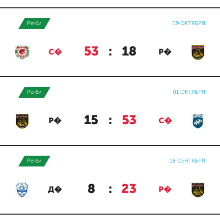
Регби
09 ОКТЯБРЯ
53
:
18
С�
Р�
Регби
01 ОКТЯБРЯ
15
:
53
Р�
С�
Регби
18 СЕНТЯБРЯ
8
:
23
Д�
Р�