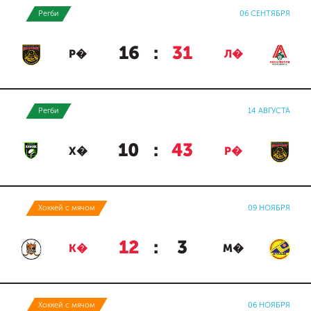
Регби
06 СЕНТЯБРЯ
16
:
31
Р�
Л�
Регби
14 АВГУСТА
10
:
43
Х�
Р�
Хоккей с мячом
09 НОЯБРЯ
12
:
3
К�
М�
Хоккей с мячом
06 НОЯБРЯ