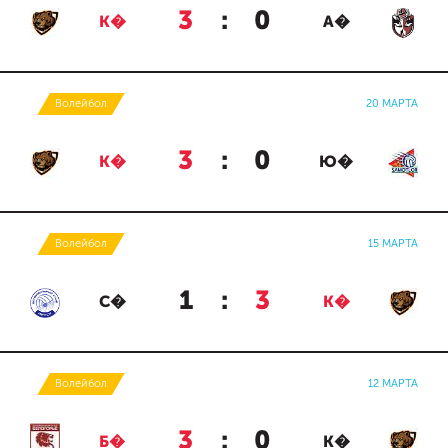
3
:
0
К�
А�
Волейбол
20 МАРТА
3
:
0
К�
Ю�
Волейбол
15 МАРТА
1
:
3
С�
К�
Волейбол
12 МАРТА
3
:
0
Б�
К�