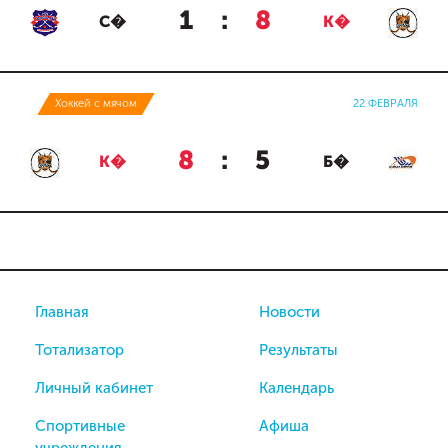
1
:
8
С�
К�
Хоккей с мячом
22 ФЕВРАЛЯ
8
:
5
К�
Б�
Главная
Новости
Тотализатор
Результаты
Личный кабинет
Календарь
Спортивные
Афиша
учреждения