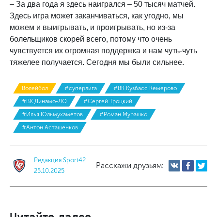
– За два года я здесь наигрался – 50 тысяч матчей.
Здесь игра может заканчиваться, как угодно, мы
можем и выигрывать, и проигрывать, но из-за
болельщиков скорей всего, потому что очень
чувствуется их огромная поддержка и нам чуть-чуть
тяжелее получается. Сегодня мы были сильнее.
Волейбол
#суперлига
#ВК Кузбасс Кемерово
#ВК Динамо-ЛО
#Сергей Троцкий
#Илья Юльмухаметов
#Роман Мурашко
#Антон Асташенков
Редакция Sport42
Расскажи друзьям:
25.10.2025