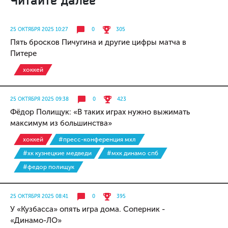
Читайте далее
25 ОКТЯБРЯ 2025 10:27
0
305
Пять бросков Пичугина и другие цифры матча в
Питере
хоккей
25 ОКТЯБРЯ 2025 09:38
0
423
Фёдор Полищук: «В таких играх нужно выжимать
максимум из большинства»
хоккей
#пресс-конференция мхл
#хк кузнецкие медведи
#мхк динамо спб
#федор полищук
25 ОКТЯБРЯ 2025 08:41
0
395
У «Кузбасса» опять игра дома. Соперник -
«Динамо-ЛО»