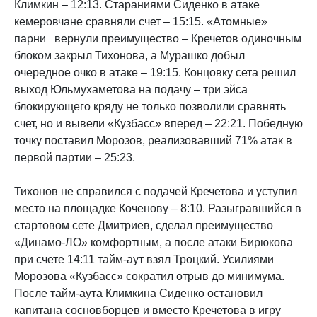
Климкин – 12:13. Стараниями Сиденко в атаке
кемеровчане сравняли счет – 15:15. «Атомные»
парни вернули преимущество – Кречетов одиночным
блоком закрыл Тихонова, а Мурашко добыл
очередное очко в атаке – 19:15. Концовку сета решил
выход Юльмухаметова на подачу – три эйса
блокирующего кряду не только позволили сравнять
счет, но и вывели «Кузбасс» вперед – 22:21. Победную
точку поставил Морозов, реализовавший 71% атак в
первой партии – 25:23.
Тихонов не справился с подачей Кречетова и уступил
место на площадке Коченову – 8:10. Разыгравшийся в
стартовом сете Дмитриев, сделал преимущество
«Динамо-ЛО» комфортным, а после атаки Бирюкова
при счете 14:11 тайм-аут взял Троцкий. Усилиями
Морозова «Кузбасс» сократил отрыв до минимума.
После тайм-аута Климкина Сиденко остановил
капитана сосновборцев и вместо Кречетова в игру