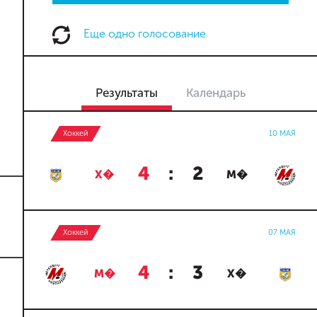
Еще одно голосование
Результаты
Календарь
Хоккей
10 МАЯ
4
:
2
Х�
М�
Хоккей
07 МАЯ
4
:
3
М�
Х�