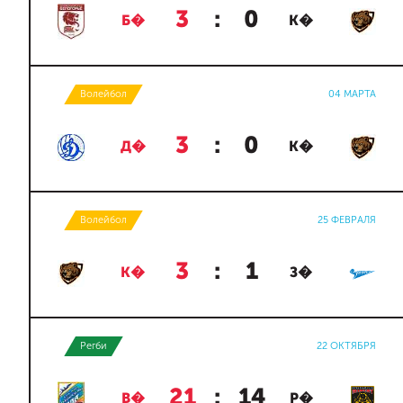
3
:
0
Б�
К�
Волейбол
04 МАРТА
3
:
0
Д�
К�
Волейбол
25 ФЕВРАЛЯ
3
:
1
К�
З�
Регби
22 ОКТЯБРЯ
21
:
14
В�
Р�