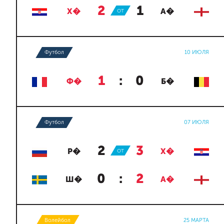
2
:
1
Х�
ОТ
А�
Футбол
10 ИЮЛЯ
1
:
0
Ф�
Б�
Футбол
07 ИЮЛЯ
2
:
3
Р�
ОТ
Х�
0
:
2
Ш�
А�
Волейбол
25 МАРТА