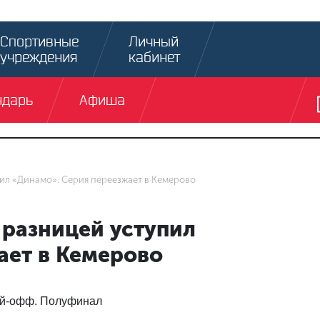
Спортивные
Личный
учреждения
кабинет
ндарь
Афиша
ил «Динамо». Серия переезжает в Кемерово
 разницей уступил
ает в Кемерово
лей-офф. Полуфинал