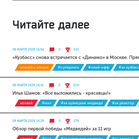
Читайте далее
09 МАРТА 2026 16:56
0
510
«Кузбасс» снова встречается с «Динамо» в Москве. Пр
хоккей с мячом
#суперлига
#плей-офф
#хк кузбас
09 МАРТА 2026 16:41
0
224
Илья Шамов: «Все выложились - красавцы!»
хоккей
#мхл
#хк кузнецкие медведи
#хк реактор
09 МАРТА 2026 16:29
0
279
Обзор первой победы «Медведей» за 11 игр
хоккей
#мхл
#хк кузнецкие медведи
#хк реактор