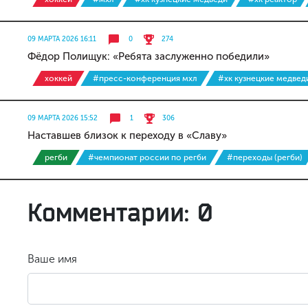
09 МАРТА 2026 16:11
0
274
Фёдор Полищук: «Ребята заслуженно победили»
хоккей
#пресс-конференция мхл
#хк кузнецкие медвед
09 МАРТА 2026 15:52
1
306
Наставшев близок к переходу в «Славу»
регби
#чемпионат россии по регби
#переходы (регби)
Комментарии: 0
Ваше имя