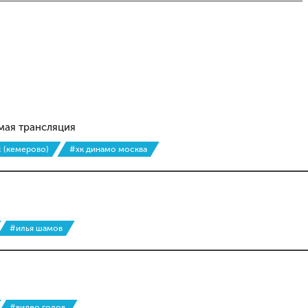
ямая трансляция
с (кемерово)
#хк динамо москва
#илья шамов
#видео голов