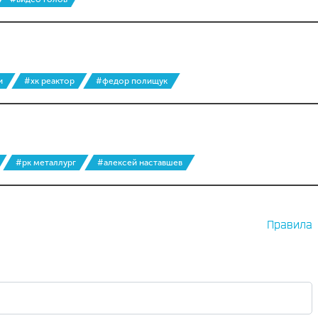
и
#хк реактор
#федор полищук
#рк металлург
#алексей наставшев
Правила