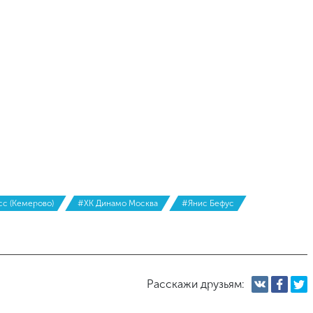
сс (Кемерово)
#ХК Динамо Москва
#Янис Бефус
Расскажи друзьям: