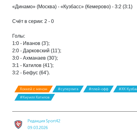
«Динамо» (Москва) - «Кузбасс» (Кемерово) - 3:2 (3:1)
Счёт в серии: 2 - 0
Голы:
1:0 - Иванов (3');
2:0 - Дарковский (11');
3:0 - Ахманаев (30');
3:1 - Катилов (41');
3:2 - Бефус (64').
Хоккей с мячом
#суперлига
#плей-офф
#ХК Кузба
#Кирилл Катилов
Редакция Sport42
09.03.2026