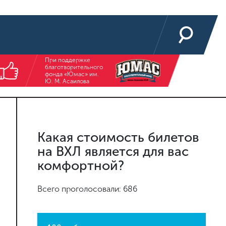
При поддержке
благотворительного
фонда «Юмас» им.
Ю. М. Асаилова
Какая стоимость билетов
на ВХЛ является для вас
комфортной?
Всего проголосовали: 686