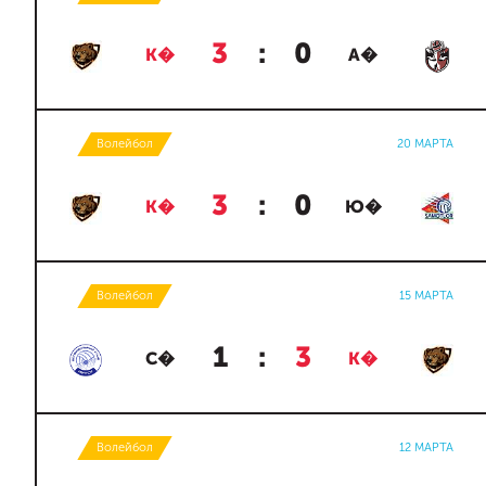
3
:
0
К�
А�
Волейбол
20 МАРТА
3
:
0
К�
Ю�
Волейбол
15 МАРТА
1
:
3
С�
К�
Волейбол
12 МАРТА