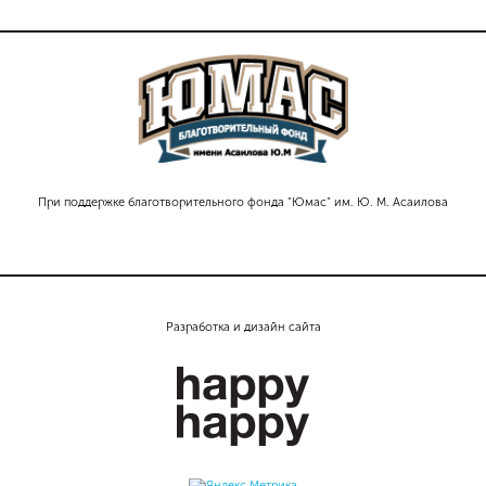
При поддержке благотворительного фонда "Юмас" им. Ю. М. Асаилова
Разработка и дизайн сайта