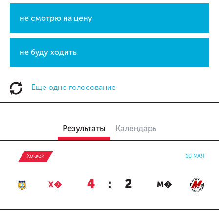
не смотрю на цену
не буду ходить
Еще одно голосование
Результаты
Календарь
Хоккей
10 МАЯ
4
:
2
Х�
М�