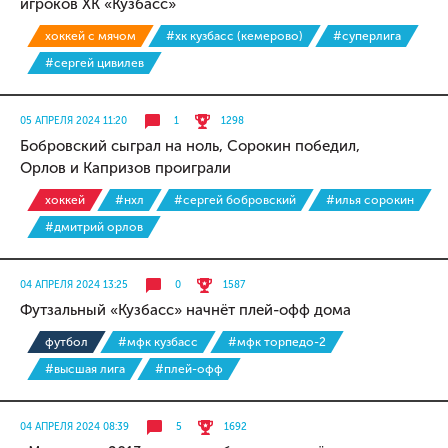
игроков ХК «Кузбасс»
хоккей с мячом
#хк кузбасс (кемерово)
#суперлига
#сергей цивилев
05 АПРЕЛЯ 2024 11:20
1
1298
Бобровский сыграл на ноль, Сорокин победил,
Орлов и Капризов проиграли
хоккей
#нхл
#сергей бобровский
#илья сорокин
#дмитрий орлов
04 АПРЕЛЯ 2024 13:25
0
1587
Футзальный «Кузбасс» начнёт плей-офф дома
футбол
#мфк кузбасс
#мфк торпедо-2
#высшая лига
#плей-офф
04 АПРЕЛЯ 2024 08:39
5
1692