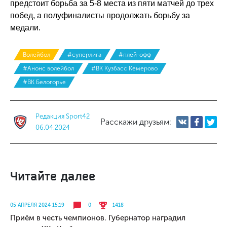
предстоит борьба за 5-8 места из пяти матчей до трех
побед, а полуфиналисты продолжать борьбу за
медали.
Волейбол
#суперлига
#плей-офф
#Анонс волейбол
#ВК Кузбасс Кемерово
#ВК Белогорье
Редакция Sport42
Расскажи друзьям:
06.04.2024
Читайте далее
05 АПРЕЛЯ 2024 15:19
0
1418
Приём в честь чемпионов. Губернатор наградил