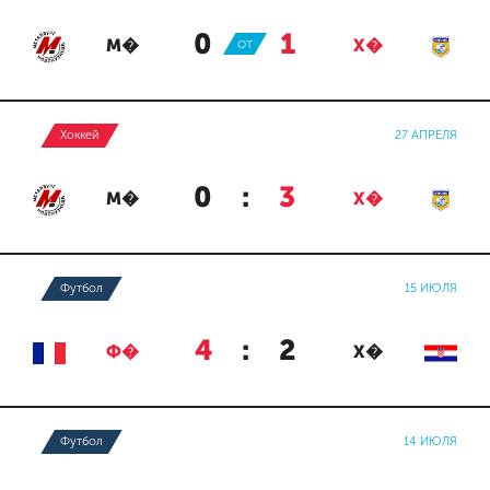
0
:
1
М�
ОТ
Х�
Хоккей
27 АПРЕЛЯ
0
:
3
М�
Х�
Футбол
15 ИЮЛЯ
4
:
2
Ф�
Х�
Футбол
14 ИЮЛЯ