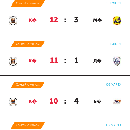
Хоккей с мячом
09 НОЯБРЯ
12
:
3
К�
М�
Хоккей с мячом
06 НОЯБРЯ
11
:
1
К�
Д�
Хоккей с мячом
06 МАРТА
10
:
4
К�
Б�
Хоккей с мячом
03 МАРТА