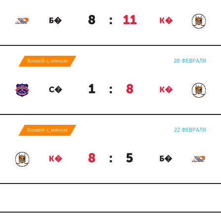
8
:
11
Б�
К�
Хоккей с мячом
28 ФЕВРАЛЯ
1
:
8
С�
К�
Хоккей с мячом
22 ФЕВРАЛЯ
8
:
5
К�
Б�