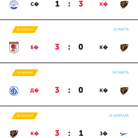
1
:
3
С�
К�
Волейбол
12 МАРТА
3
:
0
Б�
К�
Волейбол
04 МАРТА
3
:
0
Д�
К�
Волейбол
25 ФЕВРАЛЯ
3
:
1
К�
З�