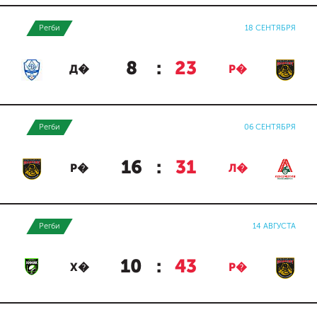
Регби
18 СЕНТЯБРЯ
8
:
23
Д�
Р�
Регби
06 СЕНТЯБРЯ
16
:
31
Р�
Л�
Регби
14 АВГУСТА
10
:
43
Х�
Р�