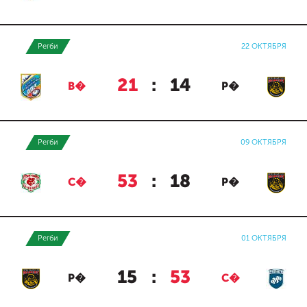
Регби
22 ОКТЯБРЯ
21
:
14
В�
Р�
Регби
09 ОКТЯБРЯ
53
:
18
С�
Р�
Регби
01 ОКТЯБРЯ
15
:
53
Р�
С�