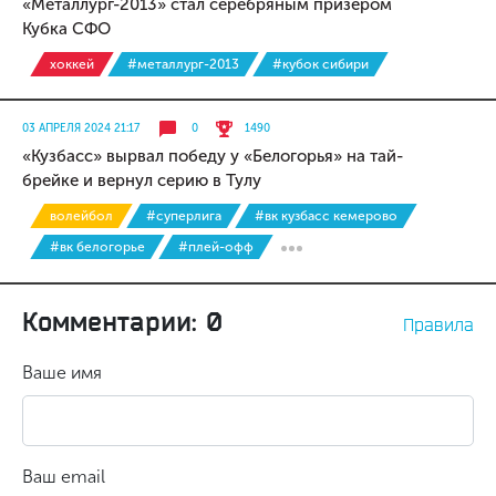
«Металлург-2013» стал серебряным призёром
Кубка СФО
хоккей
#металлург-2013
#кубок сибири
03 АПРЕЛЯ 2024 21:17
0
1490
«Кузбасс» вырвал победу у «Белогорья» на тай-
брейке и вернул серию в Тулу
волейбол
#суперлига
#вк кузбасс кемерово
#вк белогорье
#плей-офф
Комментарии: 0
Правила
Ваше имя
Ваш email