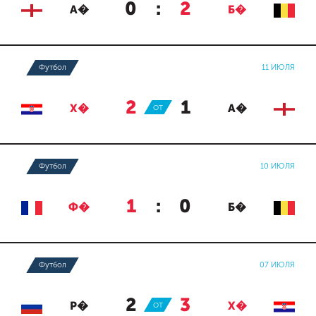
0
:
2
А�
Б�
Футбол
11 ИЮЛЯ
2
:
1
Х�
ОТ
А�
Футбол
10 ИЮЛЯ
1
:
0
Ф�
Б�
Футбол
07 ИЮЛЯ
2
:
3
Р�
ОТ
Х�