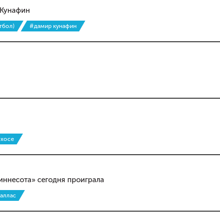
 Кунафин
тбол)
#дамир кунафин
-хосе
иннесота» сегодня проиграла
аллас