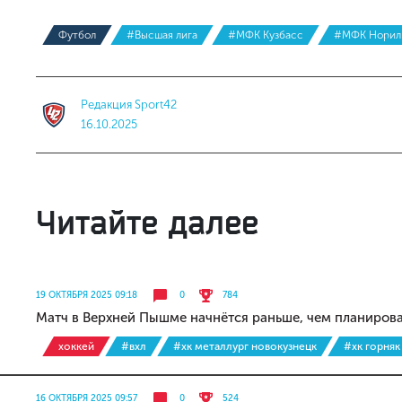
Футбол
#Высшая лига
#МФК Кузбасс
#МФК Нориль
Редакция Sport42
16.10.2025
Читайте далее
19 ОКТЯБРЯ 2025 09:18
0
784
Матч в Верхней Пышме начнётся раньше, чем планиров
хоккей
#вхл
#хк металлург новокузнецк
#хк горняк
16 ОКТЯБРЯ 2025 09:57
0
524