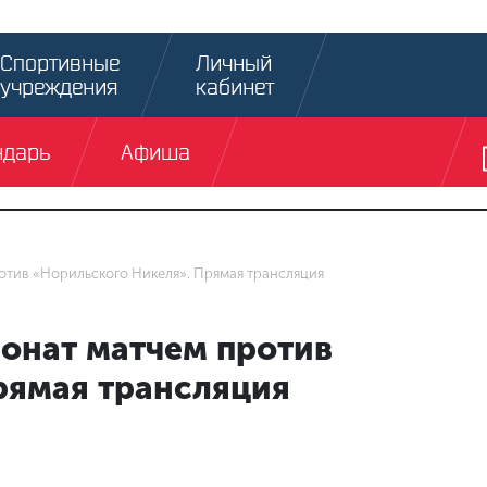
Спортивные
Личный
учреждения
кабинет
ндарь
Афиша
отив «Норильского Никеля». Прямая трансляция
онат матчем против
рямая трансляция