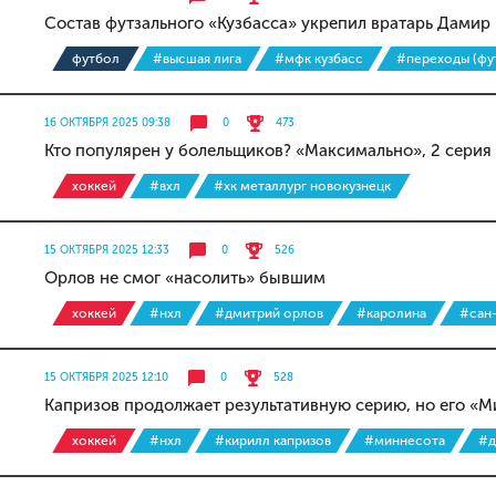
Состав футзального «Кузбасса» укрепил вратарь Дамир
футбол
#высшая лига
#мфк кузбасс
#переходы (фу
16 ОКТЯБРЯ 2025 09:38
0
473
Кто популярен у болельщиков? «Максимально», 2 серия
хоккей
#вхл
#хк металлург новокузнецк
15 ОКТЯБРЯ 2025 12:33
0
526
Орлов не смог «насолить» бывшим
хоккей
#нхл
#дмитрий орлов
#каролина
#сан
15 ОКТЯБРЯ 2025 12:10
0
528
Капризов продолжает результативную серию, но его «М
хоккей
#нхл
#кирилл капризов
#миннесота
#д