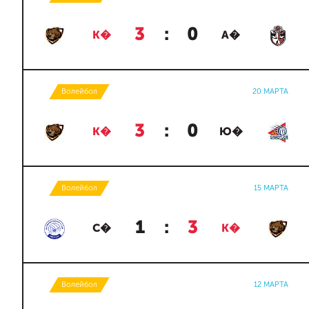
3
:
0
К�
А�
Волейбол
20 МАРТА
3
:
0
К�
Ю�
Волейбол
15 МАРТА
1
:
3
С�
К�
Волейбол
12 МАРТА