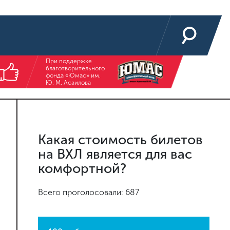
При поддержке
благотворительного
фонда «Юмас» им.
Ю. М. Асаилова
Какая стоимость билетов
на ВХЛ является для вас
комфортной?
Всего проголосовали: 687