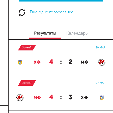
Еще одно голосование
Результаты
Календарь
Хоккей
10 МАЯ
4
:
2
Х�
М�
Хоккей
07 МАЯ
4
:
3
М�
Х�