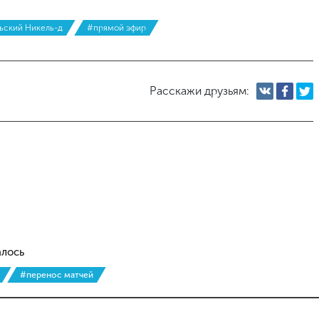
ский Никель-д
#прямой эфир
Расскажи друзьям:
алось
#перенос матчей