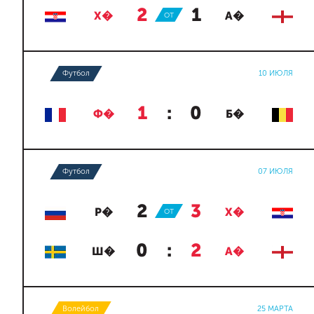
2
:
1
Х�
ОТ
А�
Футбол
10 ИЮЛЯ
1
:
0
Ф�
Б�
Футбол
07 ИЮЛЯ
2
:
3
Р�
ОТ
Х�
0
:
2
Ш�
А�
Волейбол
25 МАРТА