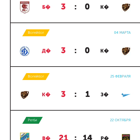
3
:
0
Б�
К�
Волейбол
04 МАРТА
3
:
0
Д�
К�
Волейбол
25 ФЕВРАЛЯ
3
:
1
К�
З�
Регби
22 ОКТЯБРЯ
21
:
14
В�
Р�