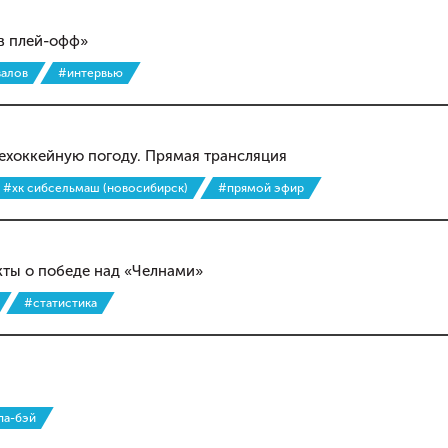
 в плей-офф»
валов
#интервью
нехоккейную погоду. Прямая трансляция
#хк сибсельмаш (новосибирск)
#прямой эфир
кты о победе над «Челнами»
#статистика
па-бэй