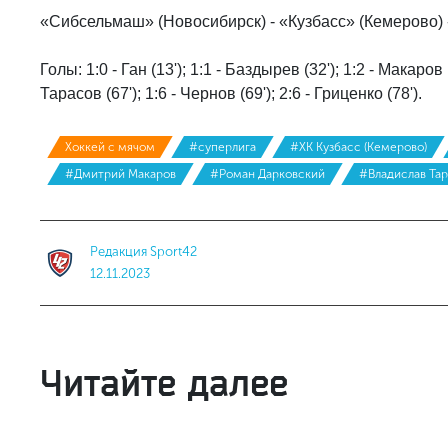
«Сибсельмаш» (Новосибирск) - «Кузбасс» (Кемерово) - 
Голы: 1:0 - Ган (13'); 1:1 - Баздырев (32'); 1:2 - Макаров (
Тарасов (67'); 1:6 - Чернов (69'); 2:6 - Гриценко (78').
Хоккей с мячом
#суперлига
#ХК Кузбасс (Кемерово)
#Дмитрий Макаров
#Роман Дарковский
#Владислав Та
Редакция Sport42
12.11.2023
Читайте далее