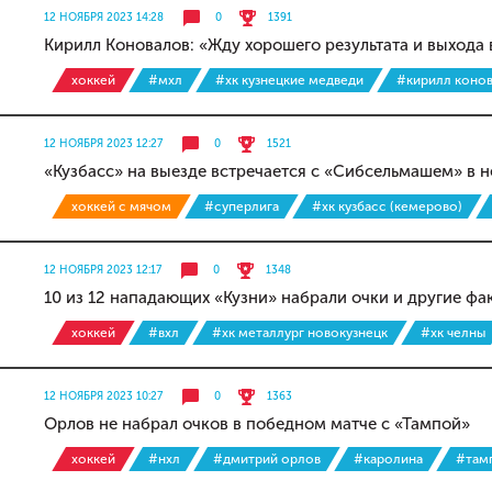
12 НОЯБРЯ 2023 14:28
0
1391
Кирилл Коновалов: «Жду хорошего результата и выхода
хоккей
#мхл
#хк кузнецкие медведи
#кирилл коно
12 НОЯБРЯ 2023 12:27
0
1521
«Кузбасс» на выезде встречается с «Сибсельмашем» в 
хоккей с мячом
#суперлига
#хк кузбасс (кемерово)
12 НОЯБРЯ 2023 12:17
0
1348
10 из 12 нападающих «Кузни» набрали очки и другие фа
хоккей
#вхл
#хк металлург новокузнецк
#хк челны
12 НОЯБРЯ 2023 10:27
0
1363
Орлов не набрал очков в победном матче с «Тампой»
хоккей
#нхл
#дмитрий орлов
#каролина
#там