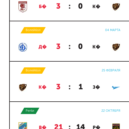
3
:
0
Б�
К�
Волейбол
04 МАРТА
3
:
0
Д�
К�
Волейбол
25 ФЕВРАЛЯ
3
:
1
К�
З�
Регби
22 ОКТЯБРЯ
21
:
14
В�
Р�