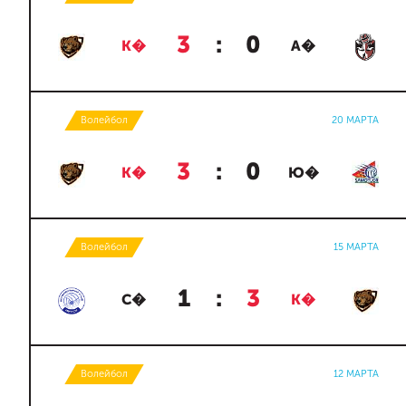
3
:
0
К�
А�
Волейбол
20 МАРТА
3
:
0
К�
Ю�
Волейбол
15 МАРТА
1
:
3
С�
К�
Волейбол
12 МАРТА