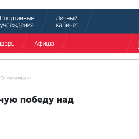
Спортивные
Личный
учреждения
кабинет
ндарь
Афиша
 «Сибсельмашем»
ную победу над