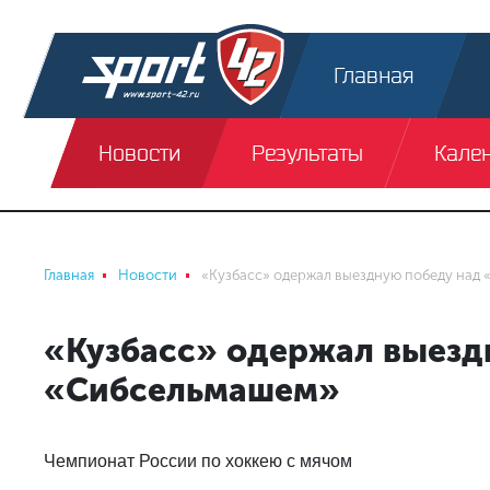
Главная
Новости
Результаты
Кале
Главная
Новости
«Кузбасс» одержал выездную победу над
«Кузбасс» одержал выезд
«Сибсельмашем»
Чемпионат России по хоккею с мячом