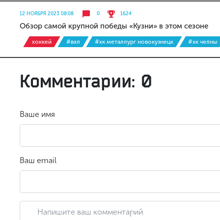
12 НОЯБРЯ 2023 08:08
0
1624
Обзор самой крупной победы «Кузни» в этом сезоне
хоккей
#вхл
#хк металлург новокузнецк
#хк челны
Комментарии: 0
Ваше имя
Ваш email