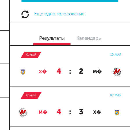
Еще одно голосование
Результаты
Календарь
Хоккей
10 МАЯ
4
:
2
Х�
М�
Хоккей
07 МАЯ
4
:
3
М�
Х�