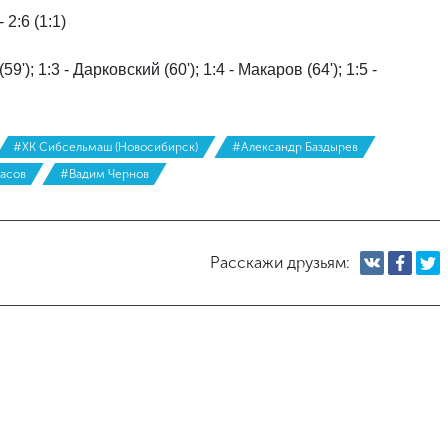
2:6 (1:1)
59'); 1:3 - Дарковский (60'); 1:4 - Макаров (64'); 1:5 -
#ХК Сибсельмаш (Новосибирск)
#Александр Баздырев
расов
#Вадим Чернов
Расскажи друзьям: