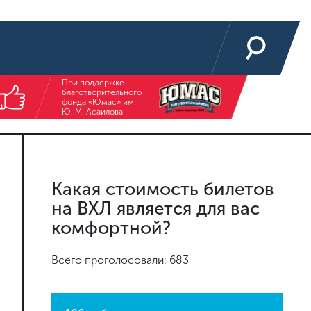
При поддержке
благотворительного
фонда «Юмас» им.
Ю. М. Асаилова
Какая стоимость билетов
на ВХЛ является для вас
комфортной?
Всего проголосовали: 683