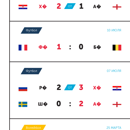
2
:
1
Х�
ОТ
А�
Футбол
10 ИЮЛЯ
1
:
0
Ф�
Б�
Футбол
07 ИЮЛЯ
2
:
3
Р�
ОТ
Х�
0
:
2
Ш�
А�
Волейбол
25 МАРТА