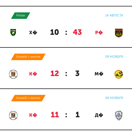
Регби
14 АВГУСТА
10
:
43
Х�
Р�
Хоккей с мячом
09 НОЯБРЯ
12
:
3
К�
М�
Хоккей с мячом
06 НОЯБРЯ
11
:
1
К�
Д�