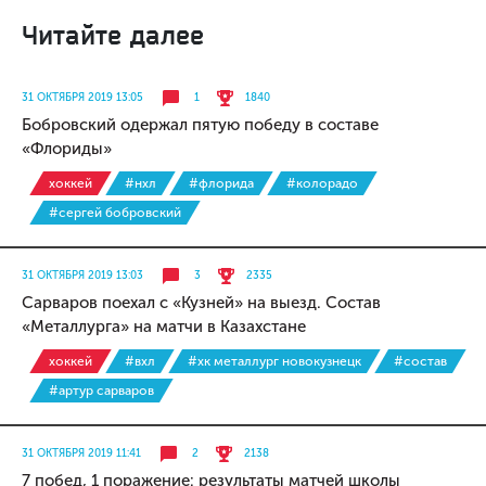
Читайте далее
31 ОКТЯБРЯ 2019 13:05
1
1840
Бобровский одержал пятую победу в составе
«Флориды»
хоккей
#нхл
#флорида
#колорадо
#сергей бобровский
31 ОКТЯБРЯ 2019 13:03
3
2335
Сарваров поехал с «Кузней» на выезд. Состав
«Металлурга» на матчи в Казахстане
хоккей
#вхл
#хк металлург новокузнецк
#состав
#артур сарваров
31 ОКТЯБРЯ 2019 11:41
2
2138
7 побед, 1 поражение: результаты матчей школы