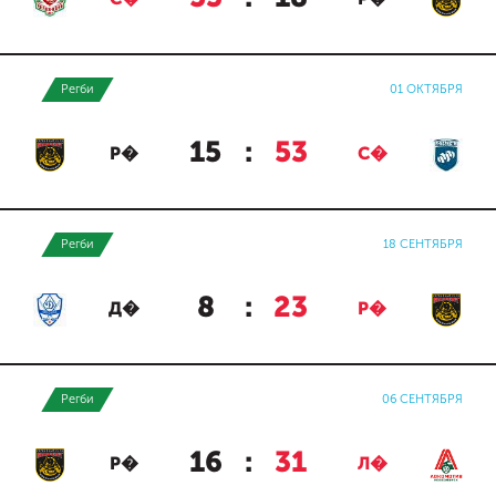
С�
Р�
Регби
01 ОКТЯБРЯ
15
:
53
Р�
С�
Регби
18 СЕНТЯБРЯ
8
:
23
Д�
Р�
Регби
06 СЕНТЯБРЯ
16
:
31
Р�
Л�