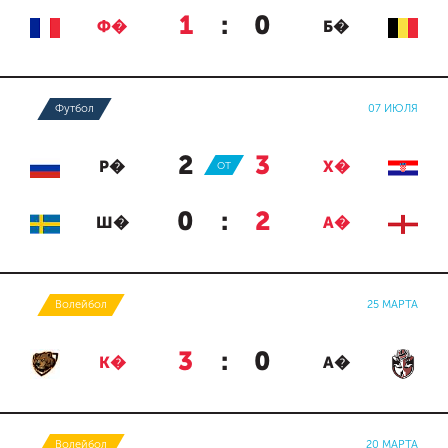
1
:
0
Ф�
Б�
Футбол
07 ИЮЛЯ
2
:
3
Р�
ОТ
Х�
0
:
2
Ш�
А�
Волейбол
25 МАРТА
3
:
0
К�
А�
Волейбол
20 МАРТА