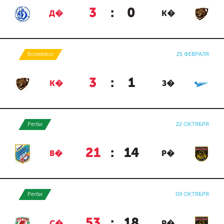
3
:
0
Д�
К�
Волейбол
25 ФЕВРАЛЯ
3
:
1
К�
З�
Регби
22 ОКТЯБРЯ
21
:
14
В�
Р�
Регби
09 ОКТЯБРЯ
53
:
18