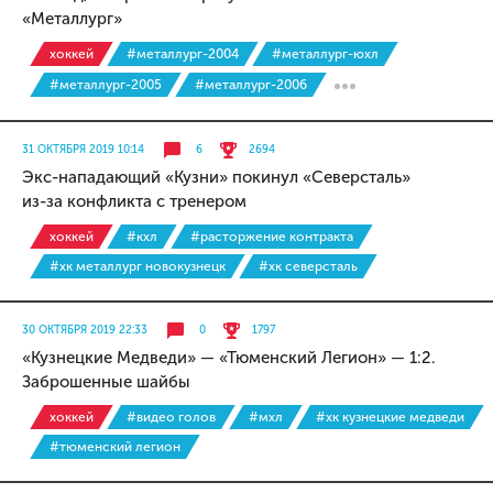
«Металлург»
хоккей
#металлург-2004
#металлург-юхл
#металлург-2005
#металлург-2006
31 ОКТЯБРЯ 2019 10:14
6
2694
Экс-нападающий «Кузни» покинул «Северсталь»
из-за конфликта с тренером
хоккей
#кхл
#расторжение контракта
#хк металлург новокузнецк
#хк северсталь
30 ОКТЯБРЯ 2019 22:33
0
1797
«Кузнецкие Медведи» — «Тюменский Легион» — 1:2.
Заброшенные шайбы
хоккей
#видео голов
#мхл
#хк кузнецкие медведи
#тюменский легион