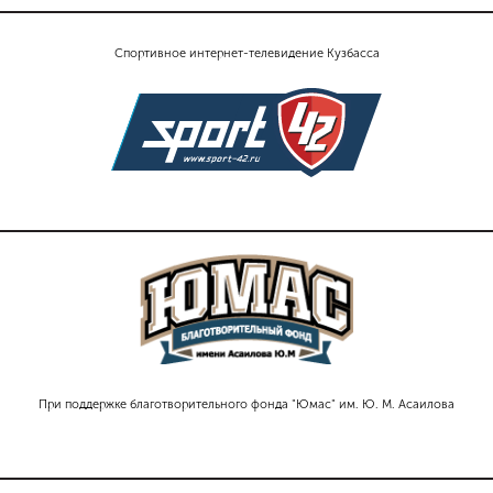
Спортивное интернет-телевидение Кузбасса
При поддержке благотворительного фонда "Юмас" им. Ю. М. Асаилова