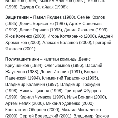
Воронков (1994); Максим Блинков (1997), Яков Гах
(1998), Эдуард Сагайдак (1998);
Защитники
– Павел Якушев (1980), Семён Козлов
(1985), Денис Борисенко (1987), Артём Савельев
(1992), Денис Горячев (1993), Данил Яковлев (1999),
Яков Коленко (2000), Игорь Котляренко (2000), Андрей
Хроменков (2000), Алексей Балашов (2000), Григорий
Яковлев (2001);
Полузащитники
– капитан команды Денис
Криушенков (1984), Олег Земцов (1986), Василий
Жаукенов (1988), Денис Игошин (1991), Богдан
Павенский (1994), Климентий Тарасенко (1995),
Владимир Каланчин (1997), Владимир Прокудин
(1998), Никита Цихоня (1998), Григорий Фёдоров
(1999), Кирилл Чумаков (1999), Илья Бондин (2000),
Артём Репях (2000), Михаил Удовенко (2000),
Константин Оборнев (2000), Михаил Москаленко
(2000), Сергей Воеводский (2001), Владимир Крюков