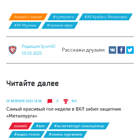
Хоккей с мячом
#суперлига
#ХК Кузбасс (Кемерово)
#ХК Мурман
#прямой эфир
Редакция Sport42
Расскажи друзьям:
19.02.2025
Читайте далее
19 ФЕВРАЛЯ 2025 16:06
0
912
Самый красивый гол недели в ВХЛ забил защитник
«Металлурга»
хоккей
#вхл
#хк металлург новокузнецк
#видео голов
#эмиль нургалиев