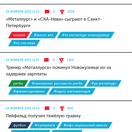
19 ФЕВРАЛЯ 2025 13:52
0
1039
«Металлург» и «СКА-Нева» сыграют в Санкт-
Петербурге
хоккей
#анонс вхл
#хк металлург новокузнецк
#хк ска-нева
19 ФЕВРАЛЯ 2025 11:07
0
1364
Тренер «Металлурга» покинул Новокузнецк из-за
задержек зарплаты
регби
#чемпионат россии по регби
#рк металлург
#финансирование
#карло маглакелидзе
19 ФЕВРАЛЯ 2025 10:24
0
854
Лейфельд получил тяжёлую травму
футбол
#суперлига
#мфк норильский никель