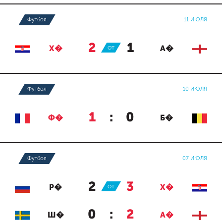
Футбол
11 ИЮЛЯ
2
:
1
Х�
ОТ
А�
Футбол
10 ИЮЛЯ
1
:
0
Ф�
Б�
Футбол
07 ИЮЛЯ
2
:
3
Р�
ОТ
Х�
0
:
2
Ш�
А�