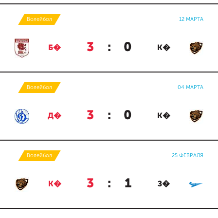
Волейбол
12 МАРТА
3
:
0
Б�
К�
Волейбол
04 МАРТА
3
:
0
Д�
К�
Волейбол
25 ФЕВРАЛЯ
3
:
1
К�
З�