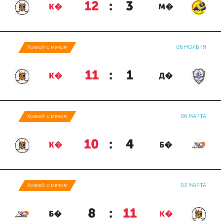
12
:
3
К�
М�
Хоккей с мячом
06 НОЯБРЯ
11
:
1
К�
Д�
Хоккей с мячом
06 МАРТА
10
:
4
К�
Б�
Хоккей с мячом
03 МАРТА
8
:
11
Б�
К�