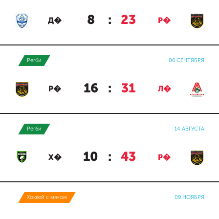
8
:
23
Д�
Р�
Регби
06 СЕНТЯБРЯ
16
:
31
Р�
Л�
Регби
14 АВГУСТА
10
:
43
Х�
Р�
Хоккей с мячом
09 НОЯБРЯ