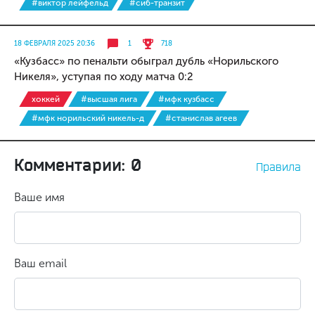
#виктор лейфельд
#сиб-транзит
18 ФЕВРАЛЯ 2025 20:36
1
718
«Кузбасс» по пенальти обыграл дубль «Норильского
Никеля», уступая по ходу матча 0:2
хоккей
#высшая лига
#мфк кузбасс
#мфк норильский никель-д
#станислав агеев
Комментарии: 0
Правила
Ваше имя
Ваш email