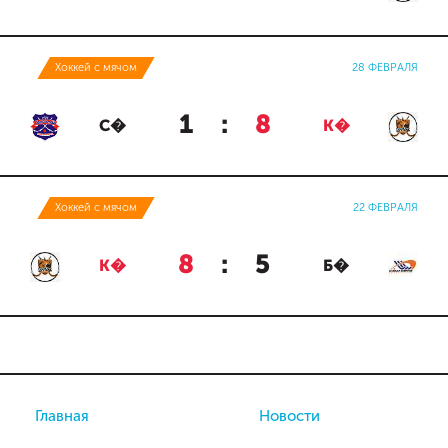
Хоккей с мячом
28 ФЕВРАЛЯ
1
:
8
С�
К�
Хоккей с мячом
22 ФЕВРАЛЯ
8
:
5
К�
Б�
Главная
Новости