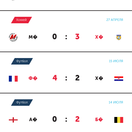
Хоккей
27 АПРЕЛЯ
0
:
3
М�
Х�
Футбол
15 ИЮЛЯ
4
:
2
Ф�
Х�
Футбол
14 ИЮЛЯ
0
:
2
А�
Б�