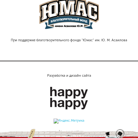
При поддержке благотворительного фонда "Юмас" им. Ю. М. Асаилова
Разработка и дизайн сайта