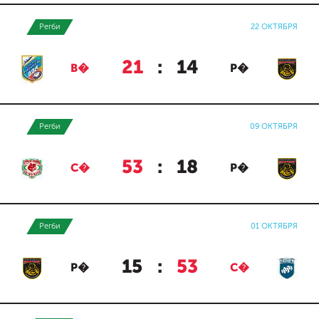
Регби
22 ОКТЯБРЯ
21
:
14
В�
Р�
Регби
09 ОКТЯБРЯ
53
:
18
С�
Р�
Регби
01 ОКТЯБРЯ
15
:
53
Р�
С�