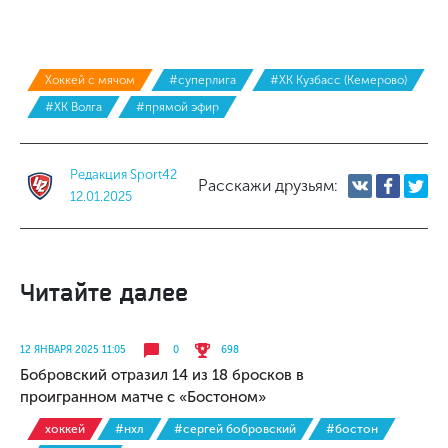
Хоккей с мячом
#суперлига
#ХК Кузбасс (Кемерово)
#ХК Волга
#прямой эфир
Редакция Sport42
Расскажи друзьям:
12.01.2025
Читайте далее
12 ЯНВАРЯ 2025 11:05
0
698
Бобровский отразил 14 из 18 бросков в
проигранном матче с «Бостоном»
хоккей
#нхл
#сергей бобровский
#бостон