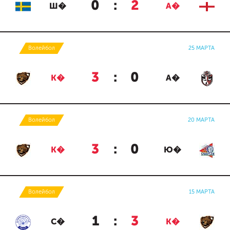
0
:
2
Ш�
А�
Волейбол
25 МАРТА
3
:
0
К�
А�
Волейбол
20 МАРТА
3
:
0
К�
Ю�
Волейбол
15 МАРТА
1
:
3
С�
К�