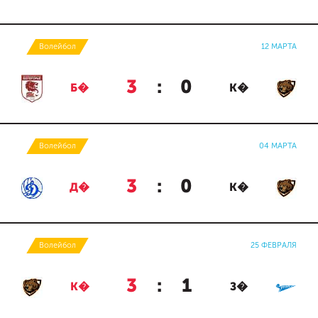
Волейбол
12 МАРТА
3
:
0
Б�
К�
Волейбол
04 МАРТА
3
:
0
Д�
К�
Волейбол
25 ФЕВРАЛЯ
3
:
1
К�
З�