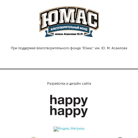
При поддержке благотворительного фонда "Юмас" им. Ю. М. Асаилова
Разработка и дизайн сайта