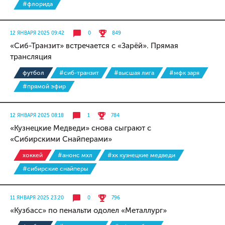
#флорида
12 ЯНВАРЯ 2025 09:42
0
849
«Сиб-Транзит» встречается с «Зарёй». Прямая
трансляция
футбол
#сиб-транзит
#высшая лига
#мфк заря
#прямой эфир
12 ЯНВАРЯ 2025 08:18
1
784
«Кузнецкие Медведи» снова сыграют с
«Сибирскими Снайперами»
хоккей
#анонс мхл
#хк кузнецкие медведи
#сибирские снайперы
11 ЯНВАРЯ 2025 23:20
0
796
«Кузбасс» по пенальти одолел «Металлург»