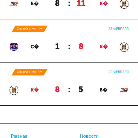
8
:
11
Б�
К�
Хоккей с мячом
28 ФЕВРАЛЯ
1
:
8
С�
К�
Хоккей с мячом
22 ФЕВРАЛЯ
8
:
5
К�
Б�
Главная
Новости