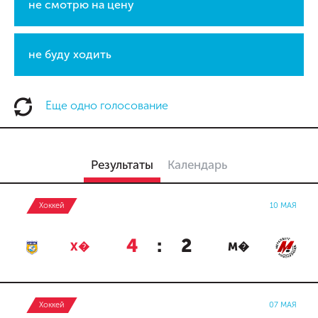
не смотрю на цену
не буду ходить
Еще одно голосование
Результаты
Календарь
Хоккей
10 МАЯ
4
:
2
Х�
М�
Хоккей
07 МАЯ