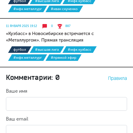
футбол
#высшая лига
#мфк кузбасс
#мфк металлург
#иван скученко
11 ЯНВАРЯ 2025 19:12
0
887
«Кузбасс» в Новосибирске встречается с
«Металлургом». Прямая трансляция
футбол
#высшая лига
#мфк кузбасс
#мфк металлург
#прямой эфир
Комментарии: 0
Правила
Ваше имя
Ваш email