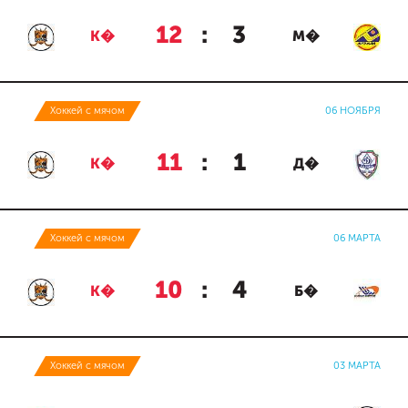
12
:
3
К�
М�
Хоккей с мячом
06 НОЯБРЯ
11
:
1
К�
Д�
Хоккей с мячом
06 МАРТА
10
:
4
К�
Б�
Хоккей с мячом
03 МАРТА