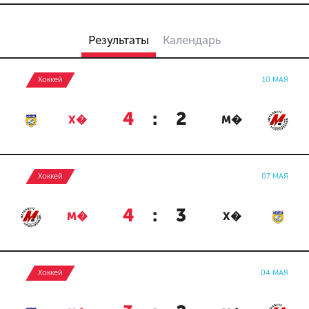
Результаты
Календарь
Хоккей
10 МАЯ
4
:
2
Х�
М�
Хоккей
07 МАЯ
4
:
3
М�
Х�
Хоккей
04 МАЯ