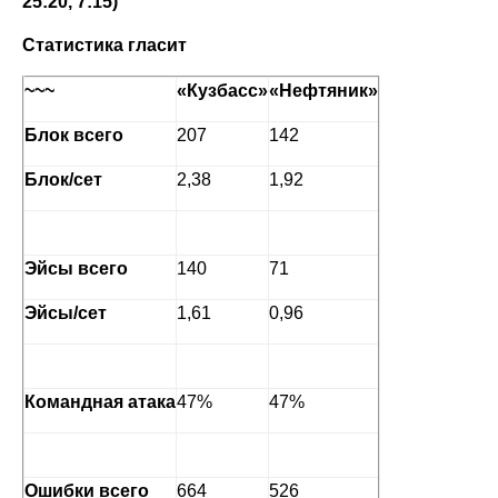
25:20, 7:15)
Статистика гласит
~~~
«
Кузбасс
»
«
Нефтяник
»
Блок всего
207
142
Блок/сет
2,38
1,92
Эйсы всего
140
71
Эйсы/сет
1,61
0,96
Командная атака
47%
47%
Ошибки всего
664
526