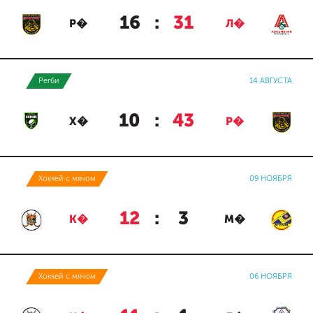
16
:
31
Р�
Л�
Регби
14 АВГУСТА
10
:
43
Х�
Р�
Хоккей с мячом
09 НОЯБРЯ
12
:
3
К�
М�
Хоккей с мячом
06 НОЯБРЯ