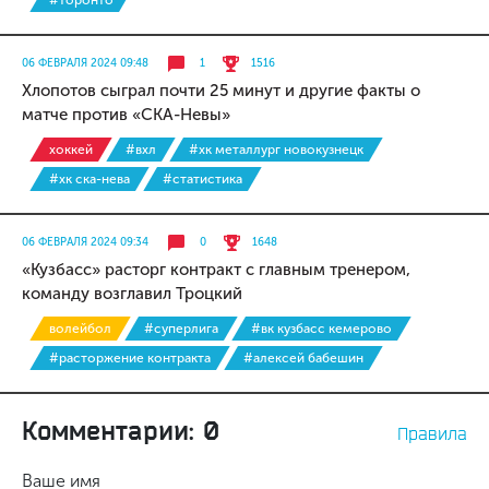
#торонто
06 ФЕВРАЛЯ 2024 09:48
1
1516
Хлопотов сыграл почти 25 минут и другие факты о
матче против «СКА-Невы»
хоккей
#вхл
#хк металлург новокузнецк
#хк ска-нева
#статистика
06 ФЕВРАЛЯ 2024 09:34
0
1648
«Кузбасс» расторг контракт с главным тренером,
команду возглавил Троцкий
волейбол
#суперлига
#вк кузбасс кемерово
#расторжение контракта
#алексей бабешин
Комментарии: 0
Правила
Ваше имя