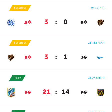
Волейбол
04 МАРТА
3
:
0
Д�
К�
Волейбол
25 ФЕВРАЛЯ
3
:
1
К�
З�
Регби
22 ОКТЯБРЯ
21
:
14
В�
Р�