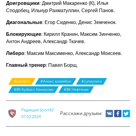
Доигровщики
: Дмитрий Макаренко (К), Илья
Сподобец, Ильнур Рахматуллин, Сергей Панов.
Диагональные
: Егор Сиденко, Денис Земченок.
Блокирующие
: Кирилл Кранин, Максим Зинченко,
Антон Андреев, Александр Ткачев.
Либеро
: Максим Максименко, Александр Моисеев.
Главный тренер
: Павел Борщ.
Волейбол
#Анонс волейбол
#суперлига
#ВК Кузбасс Кемерово
#ВК Нефтяник
Редакция Sport42
Расскажи друзьям:
07.02.2024