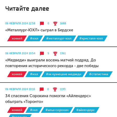
Читайте далее
06 ФЕВРАЛЯ 2024 12:58
0
1688
«Металлург-ЮХЛ» сыграл в Бердске
хоккей
#юхл
#металлург-юхл
#кристалл-юхл
06 ФЕВРАЛЯ 2024 10:54
5
1361
«Медведи» выиграли восемь матчей подряд. До
повторения исторического рекорда - две победы
хоккей
#мхл
#хк кузнецкие медведи
#статистика
06 ФЕВРАЛЯ 2024 10:16
0
1193
34 спасения Сорокина помогли «Айлендерс»
обыграть «Торонто»
хоккей
#нхл
#илья сорокин
#айлендерс