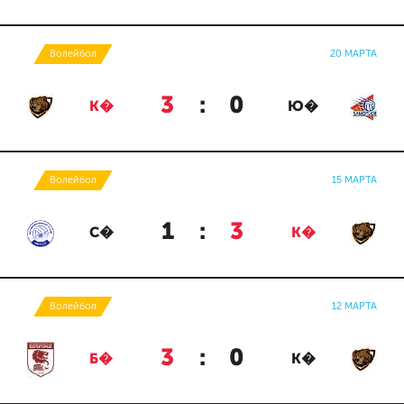
Волейбол
20 МАРТА
3
:
0
К�
Ю�
Волейбол
15 МАРТА
1
:
3
С�
К�
Волейбол
12 МАРТА
3
:
0
Б�
К�