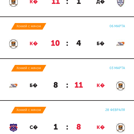
11
:
1
К�
Д�
Хоккей с мячом
06 МАРТА
10
:
4
К�
Б�
Хоккей с мячом
03 МАРТА
8
:
11
Б�
К�
Хоккей с мячом
28 ФЕВРАЛЯ
1
:
8
С�
К�