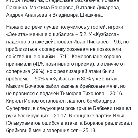
Игоря Тисевича, Владислава Бабкевича, Романа
Пакшина, Максима Бочарова, Виталия Дикарева,
Андрея Ананьева и Владимира Шишкина.
Начало встречи лучше получилось у гостей, игроки
«Зенита» меньше ошибались – 5:2. У «Кузбасса»
надежно в атаке действовал Иван Пискарев – 9:6, но
приблизиться к сопернику хозяевам не позволяли
собственные ошибки – 7:11. Кемеровчане хорошо
принимали (41% позитивного приема), в отличие от
соперника (29%), но с реализацией атаки были
проблемы – 50% у «Кузбасса» и 80% у «Зенита».
Максим Бочаров забил важные брейковые мячи, но
не правился с подачей Тимофея Тихонова – 20:16.
Кирилл Ионов остановил главного бомбардира
Суперлиги, в следующем розыгрыше Бабкевич нашел
руки блокирующих – 21:17. В концовке партии Илья
Юльмухаметов ошибся в атаке, а Борачов реализовал
брейковый мяч и завершил сет – 25:18.