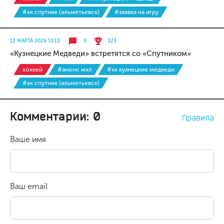
#хк спутник (альметьевск)
#заявка на игру
12 МАРТА 2026 10:13
0
323
«Кузнецкие Медведи» встретятся со «Спутником»
хоккей
#анонс мхл
#хк кузнецкие медведи
#хк спутник (альметьевск)
Комментарии: 0
Правила
Ваше имя
Ваш email