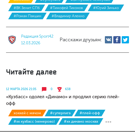
#ВК Зенит СПб
#Тимофей Тихонов
#Юрий Зинько
#Роман Пакшин
#Владимир Алекно
Редакция Sport42
Расскажи друзьям:
12.03.2026
Читайте далее
12 МАРТА 2026 21:05
0
638
«Кузбасс» одолел «Динамо» и продлил серию плей-
офф
хоккей с мячом
#суперлига
#плей-офф
#хк кузбасс (кемерово)
#хк динамо москва