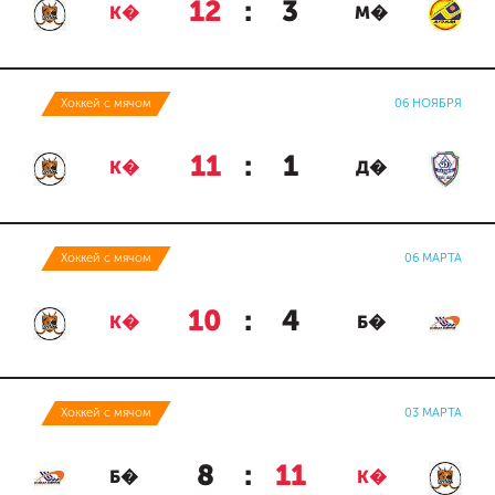
12
:
3
К�
М�
Хоккей с мячом
06 НОЯБРЯ
11
:
1
К�
Д�
Хоккей с мячом
06 МАРТА
10
:
4
К�
Б�
Хоккей с мячом
03 МАРТА
8
:
11
Б�
К�