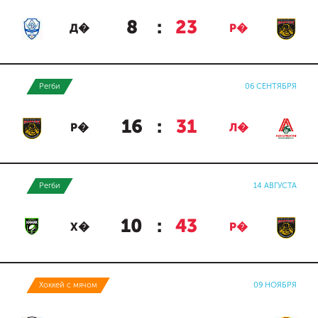
8
:
23
Д�
Р�
Регби
06 СЕНТЯБРЯ
16
:
31
Р�
Л�
Регби
14 АВГУСТА
10
:
43
Х�
Р�
Хоккей с мячом
09 НОЯБРЯ