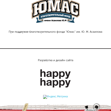
При поддержке благотворительного фонда "Юмас" им. Ю. М. Асаилова
Разработка и дизайн сайта