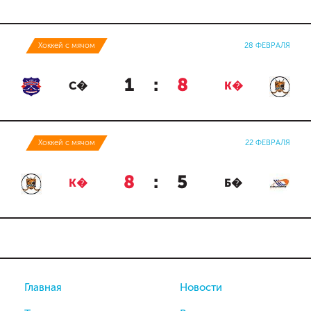
Хоккей с мячом
28 ФЕВРАЛЯ
1
:
8
С�
К�
Хоккей с мячом
22 ФЕВРАЛЯ
8
:
5
К�
Б�
Главная
Новости