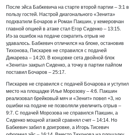
После эйса Бабкевича на старте второй партии – 3:1 в
пользу гостей. Настрой диагонального «Зенита»
подхватили Бочаров и Роман Пакшин, у кемеровчан
главной опцией в атаке стал Егор Сиденко – 13:15.
Из-за ошибок на подаче сократить отрыв не
удавалось. Бабкевич отличился на блоке, остановив
Тихонова, Пискарев не справился с подачей
Дикарева – 14:20. В концовке сета двойной блок
«Зенита» закрыл Сиденко, а точку в партии пайпом
поставил Бочаров – 25:17.
Пискарев не справился с подачей Бочарова и уступил
место на площадке Илье Морозову – 4:6. Пакшин
реализовал брейковый мяч и «Зенит» повел +3, но
ошибки на подаче не позволяли увеличить отрыв –
9:7. С подачей Морозова не справился Пакшин, а
Сиденко мощной атакой сравнял счет – 14:14. Но
Бабкевич забил в доигровке, а Игорь Тисевич
оформил эйс – 16:14. Вместо Тихонова на площадку