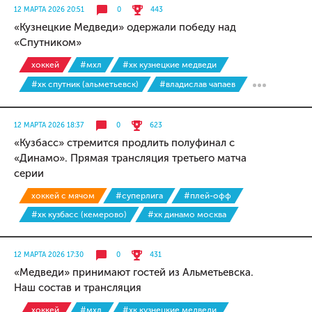
12 МАРТА 2026 20:51
0
443
«Кузнецкие Медведи» одержали победу над
«Спутником»
хоккей
#мхл
#хк кузнецкие медведи
#хк спутник (альметьевск)
#владислав чапаев
12 МАРТА 2026 18:37
0
623
«Кузбасс» стремится продлить полуфинал с
«Динамо». Прямая трансляция третьего матча
серии
хоккей с мячом
#суперлига
#плей-офф
#хк кузбасс (кемерово)
#хк динамо москва
12 МАРТА 2026 17:30
0
431
«Медведи» принимают гостей из Альметьевска.
Наш состав и трансляция
хоккей
#мхл
#хк кузнецкие медведи