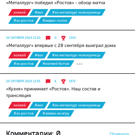
«Металлург» победил «Ростов» - обзор матча
хоккей
#вхл
#хк металлург новокузнецк
#хк ростов
#видео голов
20 ОКТЯБРЯ 2024 15:20
0
1355
«Металлург» впервые с 28 сентября выиграл дома
хоккей
#вхл
#хк металлург новокузнецк
#хк ростов
#матвей ботов
20 ОКТЯБРЯ 2024 12:05
6
1972
«Кузня» принимает «Ростов». Наш состав и
трансляция
хоккей
#вхл
#хк металлург новокузнецк
#хк ростов
#заявка на игру
Комментарии: 0
Правила