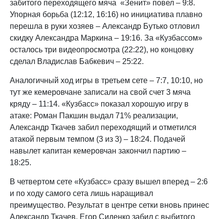
забитого переходящего мяча «Зенит» повел – 9:8.
Упорная борьба (12:12, 16:16) но инициатива плавно
перешла в руки хозяев – Александр Бутько отловил
скидку Александра Маркина – 19:16. За «Кузбассом»
осталось три видеопросмотра (22:22), но концовку
сделал Владислав Бабкевич – 25:22.
Аналогичный ход игры в третьем сете – 7:7, 10:10, но
тут же кемеровчане записали на свой счет 3 мяча
кряду – 11:14. «Кузбасс» показал хорошую игру в
атаке: Роман Пакшин выдал 71% реализации,
Александр Ткачев забил переходящий и отметился
атакой первым темпом (3 из 3) – 18:24. Подачей
навылет капитан кемеровчан закончил партию –
18:25.
В четвертом сете «Кузбасс» сразу вышел вперед – 2:6
и по ходу самого сета лишь наращивал
преимущество. Результат в центре сетки вновь принес
Александр Ткачев, Егор Сиденко забил с выбитого