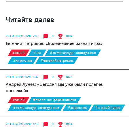
Читайте далее
20 ОКТЯБРЯ 2024 17:09
0
1004
Евгений Петриков: «Более-менее равная игра»
хоккей
#вхл
#хк металлург новокузнецк
#хк ростов
#евгений петриков
20 ОКТЯБРЯ 2024 16:47
0
1077
Андрей Лунев: «Сегодня мы уже были полегче,
посвежей»
хоккей
#пресс-конференция вхл
#хк металлург новокузнецк
#хк ростов
#андрей лунев
20 ОКТЯБРЯ 2024 16:10
0
1094