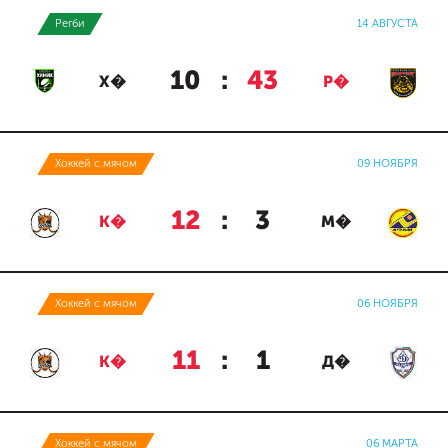
Регби
14 АВГУСТА
10
:
43
Х�
Р�
Хоккей с мячом
09 НОЯБРЯ
12
:
3
К�
М�
Хоккей с мячом
06 НОЯБРЯ
11
:
1
К�
Д�
Хоккей с мячом
06 МАРТА