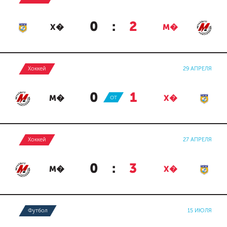
0
:
2
Х�
М�
Хоккей
29 АПРЕЛЯ
0
:
1
М�
ОТ
Х�
Хоккей
27 АПРЕЛЯ
0
:
3
М�
Х�
Футбол
15 ИЮЛЯ