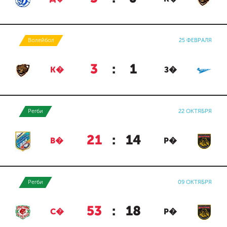
Волейбол
25 ФЕВРАЛЯ
3
:
1
К�
З�
Регби
22 ОКТЯБРЯ
21
:
14
В�
Р�
Регби
09 ОКТЯБРЯ
53
:
18
С�
Р�