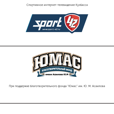
Спортивное интернет-телевидение Кузбасса
При поддержке благотворительного фонда "Юмас" им. Ю. М. Асаилова