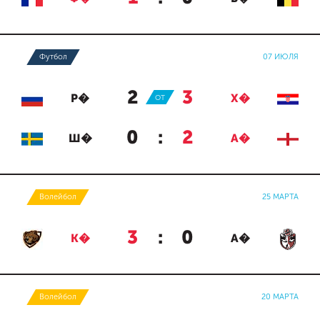
Футбол
07 ИЮЛЯ
2
:
3
Р�
ОТ
Х�
0
:
2
Ш�
А�
Волейбол
25 МАРТА
3
:
0
К�
А�
Волейбол
20 МАРТА