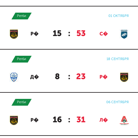
Регби
01 ОКТЯБРЯ
15
:
53
Р�
С�
Регби
18 СЕНТЯБРЯ
8
:
23
Д�
Р�
Регби
06 СЕНТЯБРЯ
16
:
31
Р�
Л�