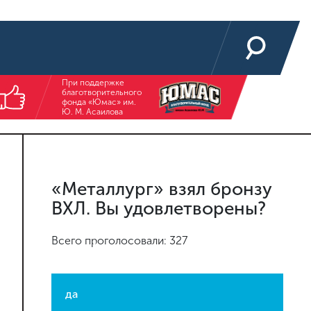
При поддержке
благотворительного
фонда «Юмас» им.
Ю. М. Асаилова
«Металлург» взял бронзу
ВХЛ. Вы удовлетворены?
Всего проголосовали: 327
да