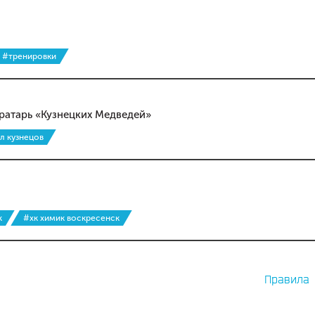
#тренировки
вратарь «Кузнецких Медведей»
л кузнецов
к
#хк химик воскресенск
Правила