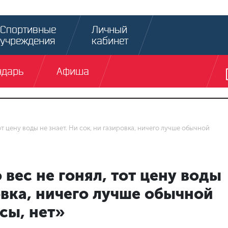
Спортивные
Личный
учреждения
кабинет
ндарь
Афиша
от цену воды не знает. Ни сок, ни газировка, ничего лучше обычной
 вес не гонял, тот цену воды
ровка, ничего лучше обычной
есы, нет»