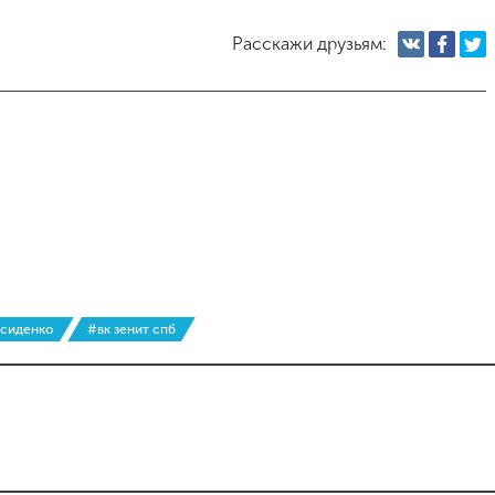
Расскажи друзьям:
 сиденко
#вк зенит спб