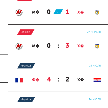
0
:
1
М�
ОТ
Х�
Хоккей
27 АПРЕЛЯ
0
:
3
М�
Х�
Футбол
15 ИЮЛЯ
4
:
2
Ф�
Х�
Футбол
14 ИЮЛЯ