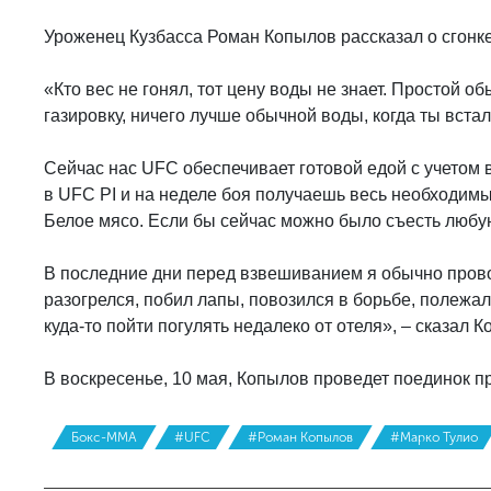
Уроженец Кузбасса Роман Копылов рассказал о сгонке
«Кто вес не гонял, тот цену воды не знает. Простой о
газировку, ничего лучше обычной воды, когда ты встал 
Сейчас нас UFC обеспечивает готовой едой с учетом 
в UFC PI и на неделе боя получаешь весь необходимы
Белое мясо. Если бы сейчас можно было съесть любую
В последние дни перед взвешиванием я обычно прово
разогрелся, побил лапы, повозился в борьбе, полежал
куда-то пойти погулять недалеко от отеля», – сказал 
В воскресенье, 10 мая, Копылов проведет поединок п
Бокс-MMA
#UFC
#Роман Копылов
#Марко Тулио