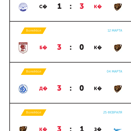
1
:
3
С�
К�
Волейбол
12 МАРТА
3
:
0
Б�
К�
Волейбол
04 МАРТА
3
:
0
Д�
К�
Волейбол
25 ФЕВРАЛЯ
3
:
1
К�
З�