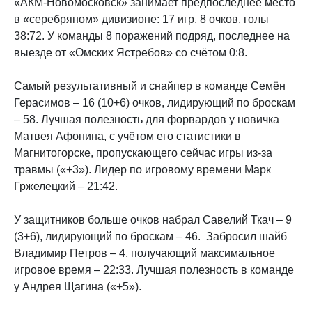
«АКМ-Новомосковск» занимает предпоследнее место
в «серебряном» дивизионе: 17 игр, 8 очков, голы
38:72. У команды 8 поражений подряд, последнее на
выезде от «Омских Ястребов» со счётом 0:8.
Самый результативный и снайпер в команде Семён
Герасимов – 16 (10+6) очков, лидирующий по броскам
– 58. Лучшая полезность для форвардов у новичка
Матвея Афонина, с учётом его статистики в
Магнитогорске, пропускающего сейчас игры из-за
травмы («+3»). Лидер по игровому времени Марк
Гржелецкий – 21:42.
У защитников больше очков набрал Савелий Ткач – 9
(3+6), лидирующий по броскам – 46. Забросил шайб
Владимир Петров – 4, получающий максимальное
игровое время – 22:33. Лучшая полезность в команде
у Андрея Щагина («+5»).