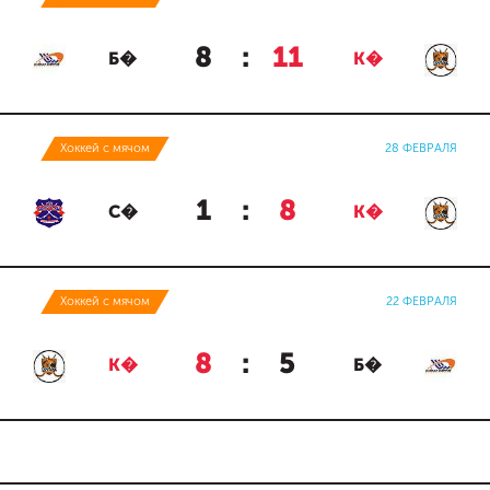
8
:
11
Б�
К�
Хоккей с мячом
28 ФЕВРАЛЯ
1
:
8
С�
К�
Хоккей с мячом
22 ФЕВРАЛЯ
8
:
5
К�
Б�