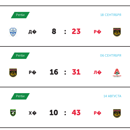
Регби
18 СЕНТЯБРЯ
8
:
23
Д�
Р�
Регби
06 СЕНТЯБРЯ
16
:
31
Р�
Л�
Регби
14 АВГУСТА
10
:
43
Х�
Р�