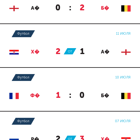
0
:
2
А�
Б�
Футбол
11 ИЮЛЯ
2
:
1
Х�
ОТ
А�
Футбол
10 ИЮЛЯ
1
:
0
Ф�
Б�
Футбол
07 ИЮЛЯ
2
:
3
Р�
ОТ
Х�