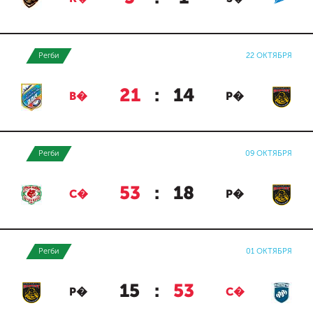
Регби
22 ОКТЯБРЯ
21
:
14
В�
Р�
Регби
09 ОКТЯБРЯ
53
:
18
С�
Р�
Регби
01 ОКТЯБРЯ
15
:
53
Р�
С�