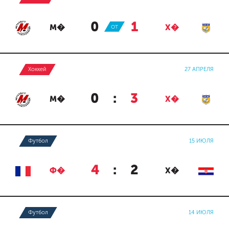
0
:
1
М�
ОТ
Х�
Хоккей
27 АПРЕЛЯ
0
:
3
М�
Х�
Футбол
15 ИЮЛЯ
4
:
2
Ф�
Х�
Футбол
14 ИЮЛЯ