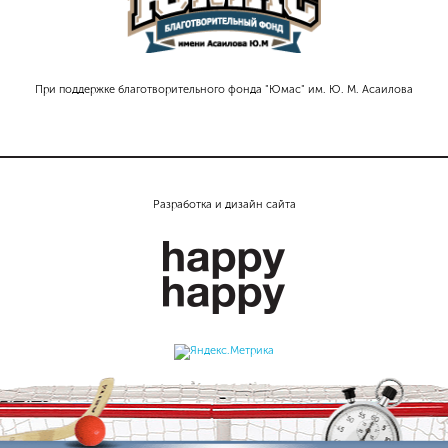
При поддержке благотворительного фонда "Юмас" им. Ю. М. Асаилова
Разработка и дизайн сайта