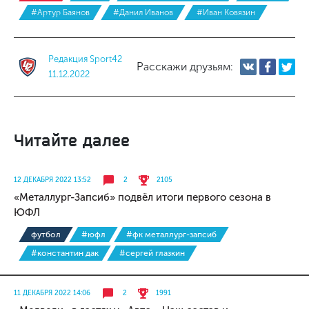
#Артур Баянов
#Данил Иванов
#Иван Ковязин
Редакция Sport42
Расскажи друзьям:
11.12.2022
Читайте далее
12 ДЕКАБРЯ 2022 13:52
2
2105
«Металлург-Запсиб» подвёл итоги первого сезона в
ЮФЛ
футбол
#юфл
#фк металлург-запсиб
#константин дак
#сергей глазкин
11 ДЕКАБРЯ 2022 14:06
2
1991