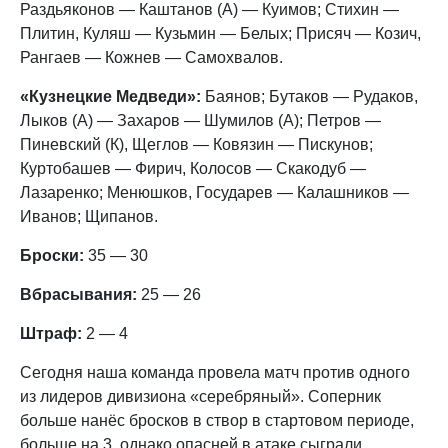
Раздьяконов — Каштанов (А) — Куимов; Стихин —
Плитин, Куляш — Кузьмин — Белых; Присяч — Козич,
Рангаев — Кожнев — Самохвалов.
«Кузнецкие Медведи»:
Баянов; Бутаков — Рудаков,
Лыков (А) — Захаров — Шумилов (А); Петров —
Пиневский (К), Щеглов — Ковязин — Пискунов;
Куртобашев — Фирич, Колосов — Скакодуб —
Лазаренко; Менюшков, Государев — Калашников —
Иванов; Щипанов.
Броски:
35 — 30
Вбрасывания:
25 — 26
Штраф:
2 — 4
Сегодня наша команда провела матч против одного
из лидеров дивизиона «серебряный». Соперник
больше нанёс бросков в створ в стартовом периоде,
больше на 3, однако опасней в атаке сыграли