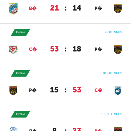
21
:
14
В�
Р�
Регби
09 ОКТЯБРЯ
53
:
18
С�
Р�
Регби
01 ОКТЯБРЯ
15
:
53
Р�
С�
Регби
18 СЕНТЯБРЯ