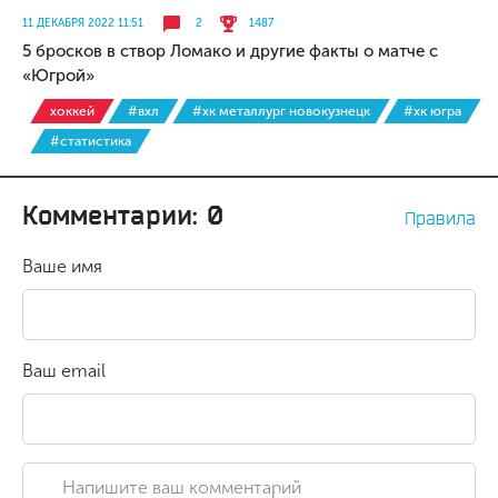
11 ДЕКАБРЯ 2022 11:51
2
1487
5 бросков в створ Ломако и другие факты о матче с
«Югрой»
хоккей
#вхл
#хк металлург новокузнецк
#хк югра
#статистика
Комментарии: 0
Правила
Ваше имя
Ваш email