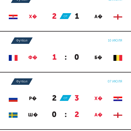
2
:
1
Х�
ОТ
А�
Футбол
10 ИЮЛЯ
1
:
0
Ф�
Б�
Футбол
07 ИЮЛЯ
2
:
3
Р�
ОТ
Х�
0
:
2
Ш�
А�