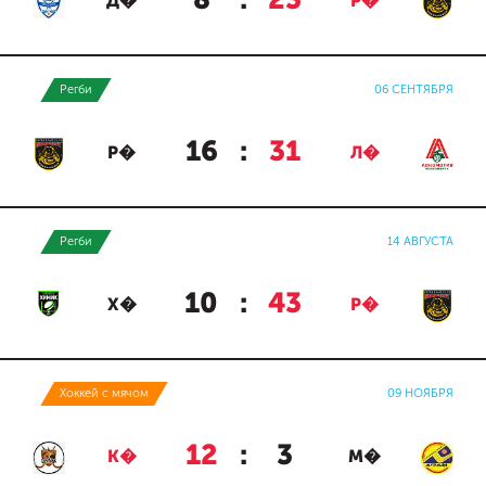
8
:
23
Д�
Р�
Регби
06 СЕНТЯБРЯ
16
:
31
Р�
Л�
Регби
14 АВГУСТА
10
:
43
Х�
Р�
Хоккей с мячом
09 НОЯБРЯ
12
:
3
К�
М�