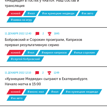
«Медведи» в гостях у «Авто». Наш состав и
трансляция
хоккей
#мхл
#хк кузнецкие медведи
#хк авто
#заявка на игру
11 ДЕКАБРЯ 2022 12:40
2
1845
Бобровский и Сорокин проиграли, Капризов
прервал результативную серию
хоккей
#нхл
#кирилл капризов
#илья сорокин
#сергей бобровский
11 ДЕКАБРЯ 2022 12:10
2
1249
«Кузнецкие Медведи» сыграют в Екатеринбурге.
Начало матча в 15:00
хоккей
#анонс мхл
#мхл
#хк кузнецкие медведи
#хк авто