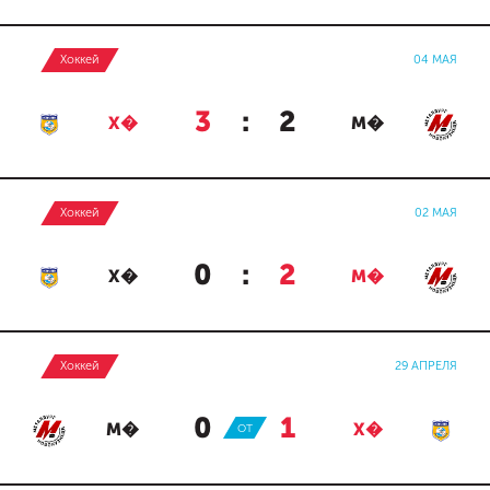
Хоккей
04 МАЯ
3
:
2
Х�
М�
Хоккей
02 МАЯ
0
:
2
Х�
М�
Хоккей
29 АПРЕЛЯ
0
:
1
М�
ОТ
Х�