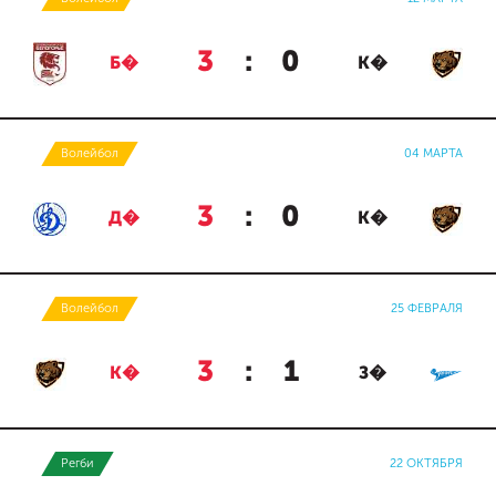
3
:
0
Б�
К�
Волейбол
04 МАРТА
3
:
0
Д�
К�
Волейбол
25 ФЕВРАЛЯ
3
:
1
К�
З�
Регби
22 ОКТЯБРЯ