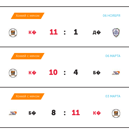
Хоккей с мячом
06 НОЯБРЯ
11
:
1
К�
Д�
Хоккей с мячом
06 МАРТА
10
:
4
К�
Б�
Хоккей с мячом
03 МАРТА
8
:
11
Б�
К�