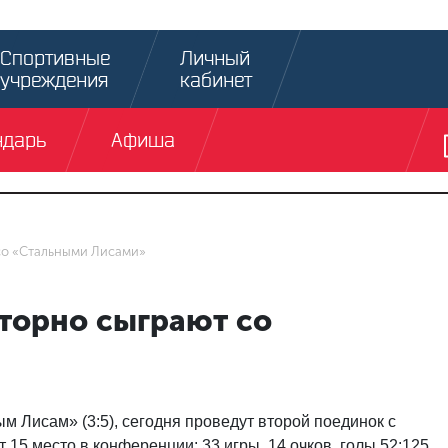
Спортивные
Личный
учреждения
кабинет
ндарь
Афиша
со «Стальными Лисами»
торно сыграют со
 Лисам» (3:5), сегодня проведут второй поединок с
15 место в конференции: 33 игры, 14 очков, голы 52:125.