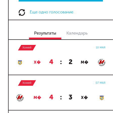
Еще одно голосование
Результаты
Календарь
Хоккей
10 МАЯ
4
:
2
Х�
М�
Хоккей
07 МАЯ
4
:
3
М�
Х�