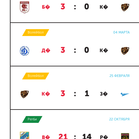
3
:
0
Б�
К�
Волейбол
04 МАРТА
3
:
0
Д�
К�
Волейбол
25 ФЕВРАЛЯ
3
:
1
К�
З�
Регби
22 ОКТЯБРЯ
21
:
14
В�
Р�