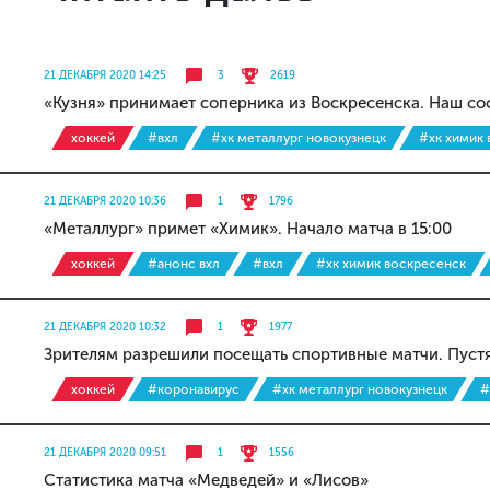
21 ДЕКАБРЯ 2020 14:25
3
2619
«Кузня» принимает соперника из Воскресенска. Наш со
хоккей
#вхл
#хк металлург новокузнецк
#хк химик
21 ДЕКАБРЯ 2020 10:36
1
1796
«Металлург» примет «Химик». Начало матча в 15:00
хоккей
#анонс вхл
#вхл
#хк химик воскресенск
21 ДЕКАБРЯ 2020 10:32
1
1977
Зрителям разрешили посещать спортивные матчи. Пустя
хоккей
#коронавирус
#хк металлург новокузнецк
#
21 ДЕКАБРЯ 2020 09:51
1
1556
Статистика матча «Медведей» и «Лисов»