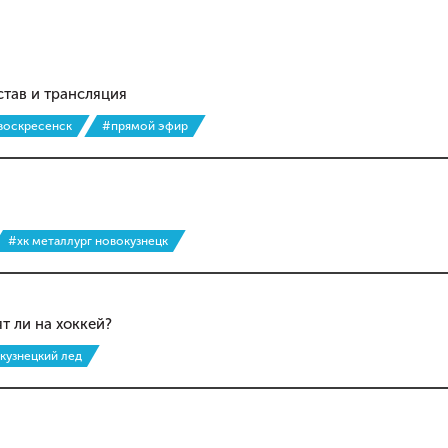
став и трансляция
 воскресенск
#прямой эфир
#хк металлург новокузнецк
т ли на хоккей?
кузнецкий лед