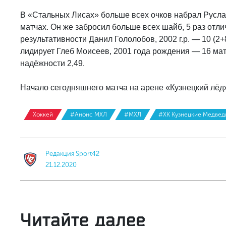
В «Стальных Лисах» больше всех очков набрал Руслан
матчах. Он же забросил больше всех шайб, 5 раз отли
результативности Данил Гололобов, 2002 г.р. — 10 (2+
лидирует Глеб Моисеев, 2001 года рождения — 16 ма
надёжности 2,49.
Начало сегодняшнего матча на арене «Кузнецкий лёд»
Хоккей
#Анонс МХЛ
#МХЛ
#ХК Кузнецкие Медвед
Редакция Sport42
21.12.2020
Читайте далее