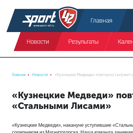
Главная
Новости
Результаты
Кале
Главная
Новости
«Кузнецкие Медведи» повторно сыграют 
«Кузнецкие Медведи» пов
«Стальными Лисами»
«Кузнецкие Медведи», накануне уступившие «Стальным
соперником из Магнитогорска. Наша команда занимает 