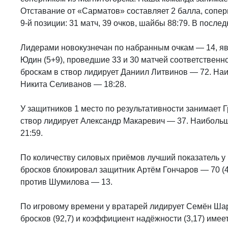
Отставание от «Сарматов» составляет 2 балла, сопер
9-й позиции: 31 матч, 39 очков, шайбы 88:79. В после
Лидерами новокузнечан по набранным очкам — 14, я
Юдин (5+9), проведшие 33 и 30 матчей соответственн
броскам в створ лидирует Даниил Литвинов — 72. Н
Никита Селиванов — 18:28.
У защитников 1 место по результативности занимает Г
створ лидирует Александр Макаревич — 37. Наиболь
21:59.
По количеству силовых приёмов лучший показатель у
бросков блокировал защитник Артём Гончаров — 70 (4
против Шумилова — 13.
По игровому времени у вратарей лидирует Семён Ша
бросков (92,7) и коэффициент надёжности (3,17) имее