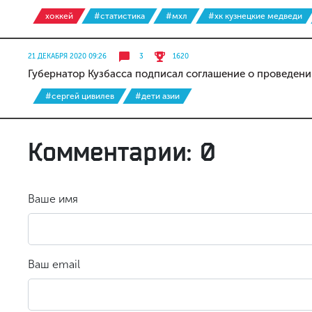
хоккей
#статистика
#мхл
#хк кузнецкие медведи
21 ДЕКАБРЯ 2020 09:26
3
1620
Губернатор Кузбасса подписал соглашение о проведени
#сергей цивилев
#дети азии
Комментарии: 0
Ваше имя
Ваш email