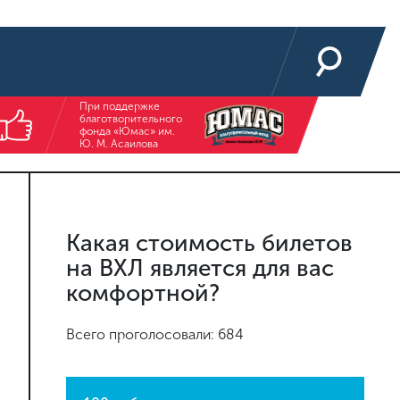
При поддержке
благотворительного
фонда «Юмас» им.
Ю. М. Асаилова
Какая стоимость билетов
на ВХЛ является для вас
комфортной?
Всего проголосовали: 684