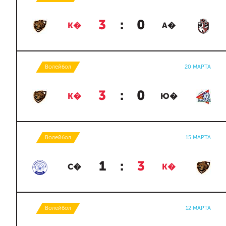
3
:
0
К�
А�
Волейбол
20 МАРТА
3
:
0
К�
Ю�
Волейбол
15 МАРТА
1
:
3
С�
К�
Волейбол
12 МАРТА