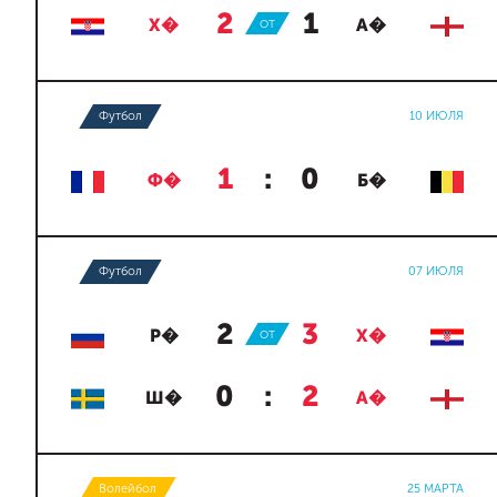
2
:
1
Х�
ОТ
А�
Футбол
10 ИЮЛЯ
1
:
0
Ф�
Б�
Футбол
07 ИЮЛЯ
2
:
3
Р�
ОТ
Х�
0
:
2
Ш�
А�
Волейбол
25 МАРТА