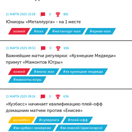
11 МАРТА 2025 10:38
0
881
Юниоры «Металлурга» - на 1 месте
хоккей
#юхл
#металлург-юхл
#ермак-юхл
11 МАРТА 2025 09:53
0
696
Важнейшие матчи регулярки: «Кузнецкие Медведи»
примут «Мамонтов Югры»
хоккей
#анонс мхл
#хк кузнецкие медведи
#мамонты югры
11 МАРТА 2025 09:16
0
636
«Кузбасс» начинает квалификацию плей-офф
домашним матчем против «Енисея»
волейбол
#суперлига
#плей-офф
#вк кузбасс кемерово
#вк енисей (красноярск)