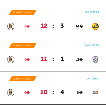
Хоккей с мячом
09 НОЯБРЯ
12
:
3
К�
М�
Хоккей с мячом
06 НОЯБРЯ
11
:
1
К�
Д�
Хоккей с мячом
06 МАРТА
10
:
4
К�
Б�