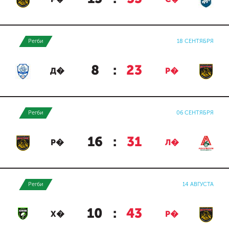
Регби
18 СЕНТЯБРЯ
8
:
23
Д�
Р�
Регби
06 СЕНТЯБРЯ
16
:
31
Р�
Л�
Регби
14 АВГУСТА
10
:
43
Х�
Р�