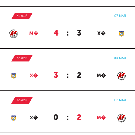
Хоккей
07 МАЯ
4
:
3
М�
Х�
Хоккей
04 МАЯ
3
:
2
Х�
М�
Хоккей
02 МАЯ
0
:
2
Х�
М�