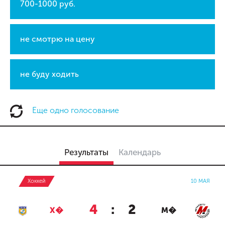
700-1000 руб.
не смотрю на цену
не буду ходить
Еще одно голосование
Результаты
Календарь
Хоккей
10 МАЯ
4
:
2
Х�
М�