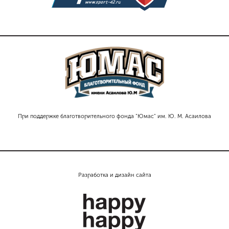
При поддержке благотворительного фонда "Юмас" им. Ю. М. Асаилова
Разработка и дизайн сайта