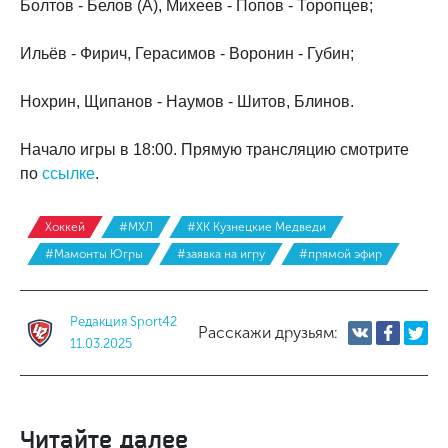
Болтов - Белов (А), Михеев - Попов - Торопцев;
Ильёв - Фирич, Герасимов - Воронин - Губин;
Нохрин, Щипанов - Наумов - Шитов, Блинов.
Начало игры в 18:00. Прямую трансляцию смотрите
по
ссылке
.
Хоккей
#МХЛ
#ХК Кузнецкие Медведи
#Мамонты Югры
#заявка на игру
#прямой эфир
Редакция Sport42
Расскажи друзьям:
11.03.2025
Читайте далее