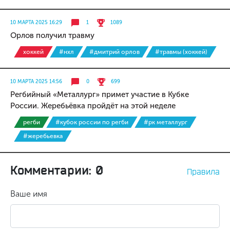
10 МАРТА 2025 16:29
1
1089
Орлов получил травму
хоккей
#нхл
#дмитрий орлов
#травмы (хоккей)
10 МАРТА 2025 14:56
0
699
Регбийный «Металлург» примет участие в Кубке
России. Жеребьёвка пройдёт на этой неделе
регби
#кубок россии по регби
#рк металлург
#жеребьевка
Комментарии: 0
Правила
Ваше имя