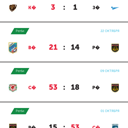
3
:
1
К�
З�
Регби
22 ОКТЯБРЯ
21
:
14
В�
Р�
Регби
09 ОКТЯБРЯ
53
:
18
С�
Р�
Регби
01 ОКТЯБРЯ
15
:
53
Р�
С�