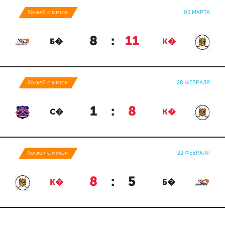
Хоккей с мячом
03 МАРТА
8
:
11
Б�
К�
Хоккей с мячом
28 ФЕВРАЛЯ
1
:
8
С�
К�
Хоккей с мячом
22 ФЕВРАЛЯ
8
:
5
К�
Б�