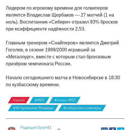
Лидером по игровому времени для голкиперов
является Владислав Щербаков — 27 матчей (1 на
ноль). Воспитанник «Сибири» отразил 93% бросков
при коэффициенте надёжности 2,53.
Главным тренером «Снайперов» является Дмитрий
Гоголев, в сезоне 1999/2000 игравший за
«Металлург», вместе с которым стал бронзовым
призёром чемпионата России.
Начало сегодняшнего матча в Новосибирске в 18:30
по кузбасскому времени.
Хоккей
#МХЛ
#Анонс МХЛ
#ХК Кузнецкие Медведи
#сибирские снайперы
Редакция Sport42