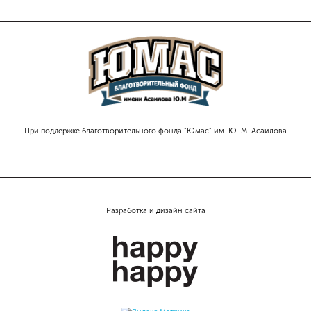
При поддержке благотворительного фонда "Юмас" им. Ю. М. Асаилова
Разработка и дизайн сайта