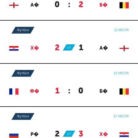
0
:
2
А�
Б�
Футбол
11 ИЮЛЯ
2
:
1
Х�
ОТ
А�
Футбол
10 ИЮЛЯ
1
:
0
Ф�
Б�
Футбол
07 ИЮЛЯ
2
:
3
Р�
ОТ
Х�