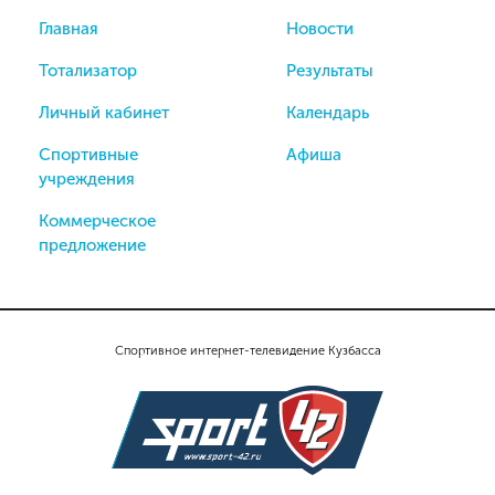
Главная
Новости
Тотализатор
Результаты
Личный кабинет
Календарь
Спортивные
Афиша
учреждения
Коммерческое
предложение
Спортивное интернет-телевидение Кузбасса