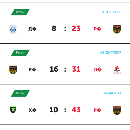
Регби
18 СЕНТЯБРЯ
8
:
23
Д�
Р�
Регби
06 СЕНТЯБРЯ
16
:
31
Р�
Л�
Регби
14 АВГУСТА
10
:
43
Х�
Р�