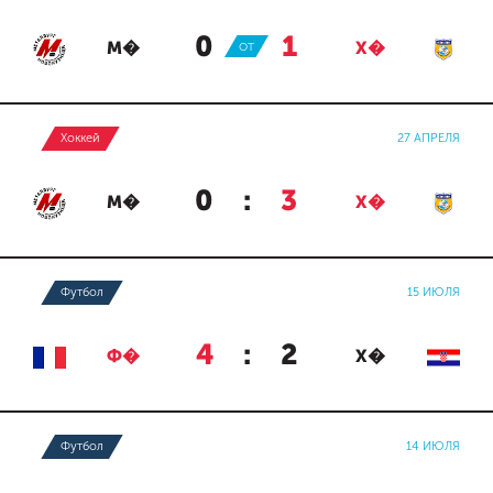
0
:
1
М�
ОТ
Х�
Хоккей
27 АПРЕЛЯ
0
:
3
М�
Х�
Футбол
15 ИЮЛЯ
4
:
2
Ф�
Х�
Футбол
14 ИЮЛЯ