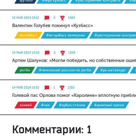
футбол
#мфк кузбасс
#расторжение контракта
#вы
14 МАЯ 2024 19:12
0
1369
Валентин Голубев покинул «Кузбасс»
волейбол
#вк кузбасс кемерово
#расторжение контрак
14 МАЯ 2024 14:02
0
1304
Артем Шалунов: «Могли победить, но собственные оши
регби
#чемпионат россии по регби
#рк металлург
14 МАЯ 2024 10:51
1
1150
Голевой пас Орлова помог «Каролине» вплотную прибл
хоккей
#нхл
#кубок стэнли
#дмитрий орлов
Комментарии: 1