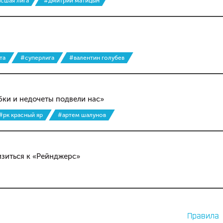
сшая лига
#дмитрий матицын
та
#суперлига
#валентин голубев
бки и недочеты подвели нас»
#рк красный яр
#артем шалунов
изиться к «Рейнджерс»
Правила