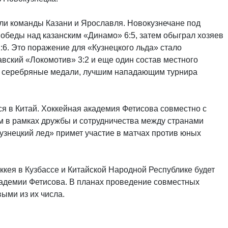
ыли команды Казани и Ярославля. Новокузнечане под
обеды над казанским «Динамо» 6:5, затем обыграл хозяев
1:6. Это поражение для «Кузнецкого льда» стало
вский «Локомотив» 3:2 и еще один состав местного
ли серебряные медали, лучшим нападающим турнира
ся в Китай. Хоккейная академия Фетисова совместно с
 в рамках дружбы и сотрудничества между странами
узнецкий лед» примет участие в матчах против юных
ккея в Кузбассе и Китайской Народной Республике будет
кадемии Фетисова. В планах проведение совместных
ыми из их числа.