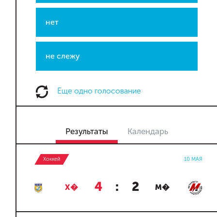
нет
не слежу
Еще одно голосование
Результаты
Календарь
Хоккей
10 МАЯ
4
:
2
Х�
М�