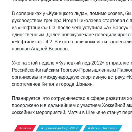
В соперниках у «Кузнецкого льда», помимо хозяев, б
руководством тренера Игоря Николаева стартовал с п
из «Нефтяника» 6:3, после чего уступили «Ак Барсу» 
единственным. Далее новокузнечане победили яросла
«Нефтяника» - 4:2. В итоге наши хоккеисты завоева
признан Андрей Воронов.
Уже на этой неделе «Кузнецкий лед-2012» отправляет
Российско-Китайским Торгово-Промышленным Парком
организовали международную спортивную встречу. «К
спортсменов Китая в городе Шэньян.
Планируется, что сотрудничество в сфере развития хо
продолжено и в дальнейшем с участием Хоккейной а
хоккейных мероприятий. Матчи в Шэньяне станут перв
Хоккей
#Кузнецкий Лед-2012
#Игорь Николаев