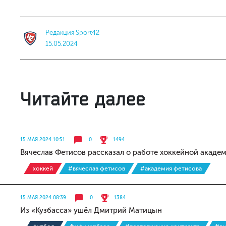
Редакция Sport42
15.05.2024
Читайте далее
15 МАЯ 2024 10:51
0
1494
Вячеслав Фетисов рассказал о работе хоккейной академ
хоккей
#вячеслав фетисов
#академия фетисова
15 МАЯ 2024 08:39
0
1384
Из «Кузбасса» ушёл Дмитрий Матицын