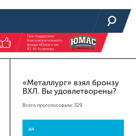
При поддержке
благотворительного
фонда «Юмас» им.
Ю. М. Асаилова
«Металлург» взял бронзу
ВХЛ. Вы удовлетворены?
Всего проголосовали: 329
да