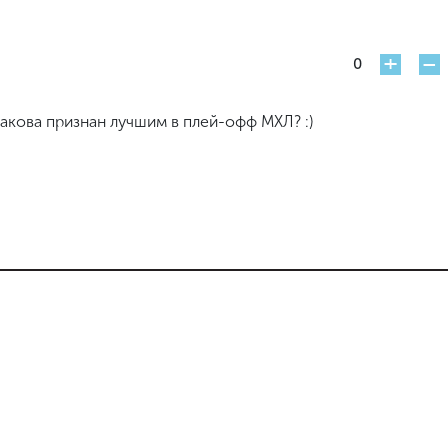
+
-
0
такова признан лучшим в плей-офф МХЛ? :)