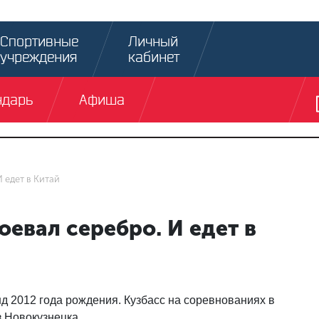
Спортивные
Личный
учреждения
кабинет
ндарь
Афиша
 едет в Китай
оевал серебро. И едет в
д 2012 года рождения. Кузбасс на соревнованиях в
 Новокузнецка.