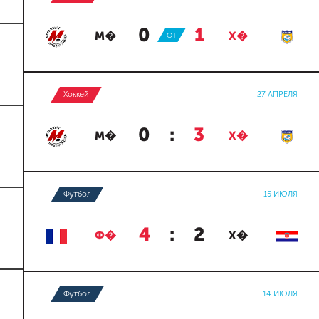
0
:
1
М�
ОТ
Х�
Хоккей
27 АПРЕЛЯ
0
:
3
М�
Х�
Футбол
15 ИЮЛЯ
4
:
2
Ф�
Х�
Футбол
14 ИЮЛЯ