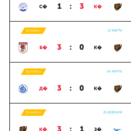
1
:
3
С�
К�
Волейбол
12 МАРТА
3
:
0
Б�
К�
Волейбол
04 МАРТА
3
:
0
Д�
К�
Волейбол
25 ФЕВРАЛЯ
3
:
1
К�
З�