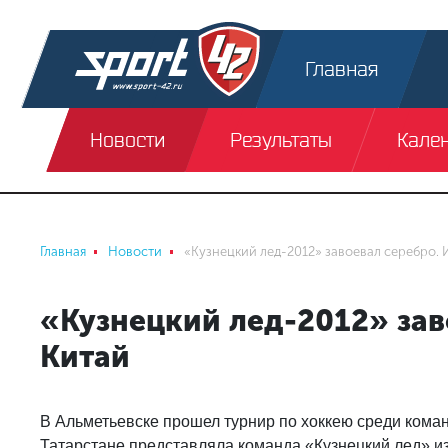
Главная
Новости
Результаты
Кале
Главная
Новости
«Кузнецкий лед-2012» завоевал серебро. И
«Кузнецкий лед-2012» зав
Китай
В Альметьевске прошел турнир по хоккею среди коман
Татарстане представляла команда «Кузнецкий лед» из