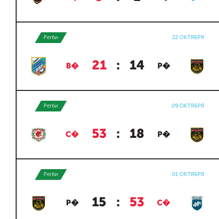
Регби
22 ОКТЯБРЯ
21
:
14
В�
Р�
Регби
09 ОКТЯБРЯ
53
:
18
С�
Р�
Регби
01 ОКТЯБРЯ
15
:
53
Р�
С�