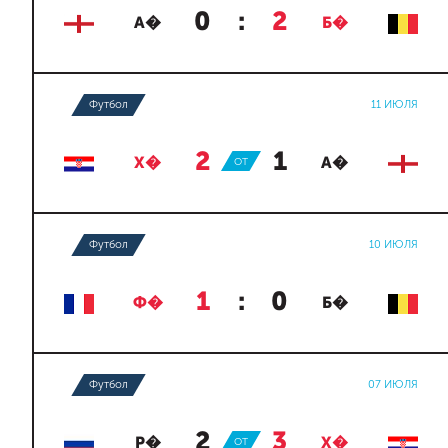
0
:
2
А�
Б�
Футбол
11 ИЮЛЯ
2
:
1
Х�
ОТ
А�
Футбол
10 ИЮЛЯ
1
:
0
Ф�
Б�
Футбол
07 ИЮЛЯ
2
:
3
Р�
ОТ
Х�