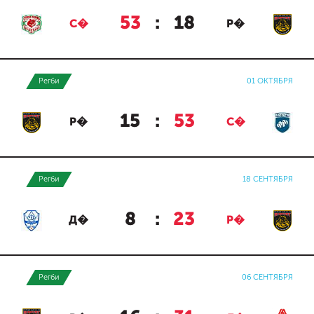
53
:
18
С�
Р�
Регби
01 ОКТЯБРЯ
15
:
53
Р�
С�
Регби
18 СЕНТЯБРЯ
8
:
23
Д�
Р�
Регби
06 СЕНТЯБРЯ