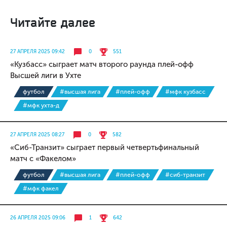
Читайте далее
27 АПРЕЛЯ 2025 09:42
0
551
«Кузбасс» сыграет матч второго раунда плей-офф
Высшей лиги в Ухте
футбол
#высшая лига
#плей-офф
#мфк кузбасс
#мфк ухта-д
27 АПРЕЛЯ 2025 08:27
0
582
«Сиб-Транзит» сыграет первый четвертьфинальный
матч с «Факелом»
футбол
#высшая лига
#плей-офф
#сиб-транзит
#мфк факел
26 АПРЕЛЯ 2025 09:06
1
642