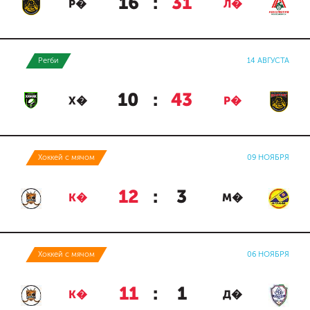
16
:
31
Р�
Л�
Регби
14 АВГУСТА
10
:
43
Х�
Р�
Хоккей с мячом
09 НОЯБРЯ
12
:
3
К�
М�
Хоккей с мячом
06 НОЯБРЯ
11
:
1
К�
Д�