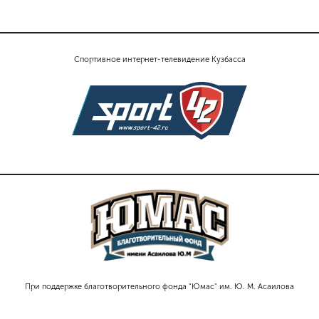
Спортивное интернет-телевидение Кузбасса
При поддержке благотворительного фонда "Юмас" им. Ю. М. Асаилова