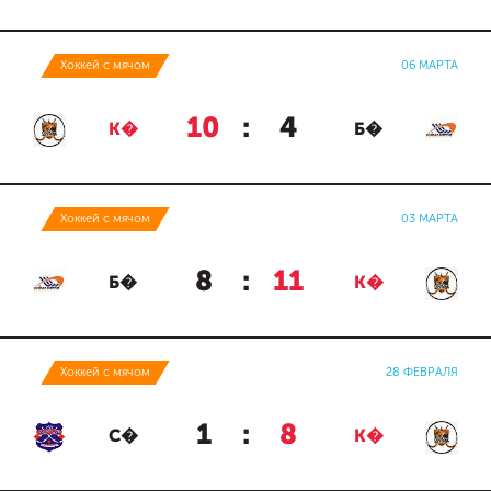
Хоккей с мячом
06 МАРТА
10
:
4
К�
Б�
Хоккей с мячом
03 МАРТА
8
:
11
Б�
К�
Хоккей с мячом
28 ФЕВРАЛЯ
1
:
8
С�
К�