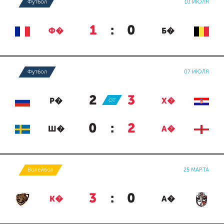
Футбол
10 ИЮЛЯ
1
:
0
Ф�
Б�
Футбол
07 ИЮЛЯ
2
:
3
Р�
ОТ
Х�
0
:
2
Ш�
А�
Волейбол
25 МАРТА
3
:
0
К�
А�