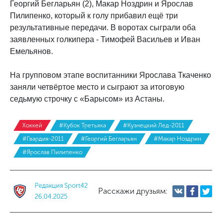
Георгий Бегларьян (2), Макар Ноздрин и Ярослав
Пилипенко, который к голу прибавил ещё три
результативные передачи. В воротах сыграли оба
заявленных голкипера - Тимофей Васильев и Иван
Емельянов.
На групповом этапе воспитанники Ярослава Ткаченко
заняли четвёртое место и сыграют за итоговую
седьмую строчку с «Барысом» из Астаны.
Хоккей
#Кубок Третьяка
#Кузнецкий Лед-2011
#Гвардия-2011
#Георгий Бегларьян
#Макар Ноздрин
#Ярослав Пилипенко
Редакция Sport42
Расскажи друзьям:
26.04.2025