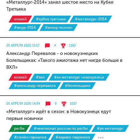
«Металлург-2014» занял шестое место на Кубке
Третьяка
хоккей
#кубок третьяка
#металлург-2014
#амур-2014
#анзор чолоян
25 АПРЕЛЯ 2025 15:17
4
1192
Александр Перевалов - о новокузнецких
болельщиках: «Такого ажиотажа нет нигде больше в
ВХЛ»
хоккей
#вхл
#хк металлург новокузнецк
#александр перевалов
#болельщики
25 АПРЕЛЯ 2025 14:34
0
1037
«Металлург» идёт в сезон: в Новокузнецк едут
первые новички
регби
#чемпионат россии по регби
#рк металлург
#семён гарманов
#кирилл гавричков