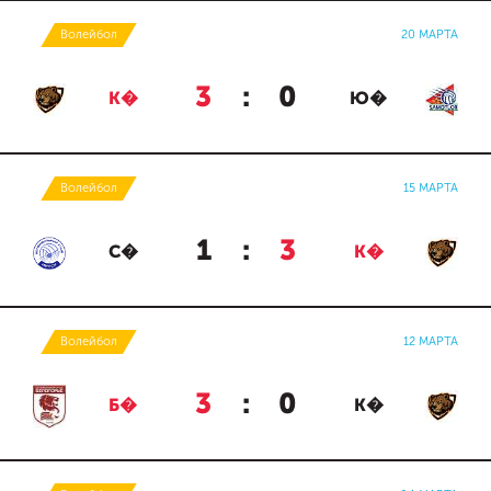
Волейбол
20 МАРТА
3
:
0
К�
Ю�
Волейбол
15 МАРТА
1
:
3
С�
К�
Волейбол
12 МАРТА
3
:
0
Б�
К�