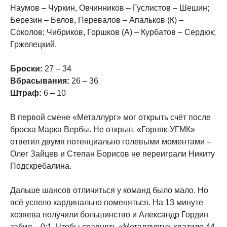
Наумов – Чуркин, Овчинников – Гуслистов – Шешин;
Березин – Белов, Перевалов – Апальков (К) –
Соколов; Чибриков, Горшков (А) – Курбатов – Сердюк;
Гржелецкий.
Броски:
27 – 34
Вбрасывания:
26 – 36
Штраф:
6 – 10
В первой смене «Металлург» мог открыть счёт после
броска Марка Вербы. Не открыл. «Горняк-УГМК»
ответил двумя потенциально голевыми моментами –
Олег Зайцев и Степан Борисов не переиграли Никиту
Подскребалина.
Дальше шансов отличиться у команд было мало. Но
всё успело кардинально поменяться. На 13 минуте
хозяева получили большинство и Александр Гордин
забил – 0:1. Чтобы сравнять «Металлургу» хватило 44