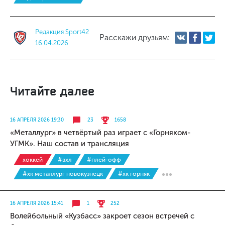
Редакция Sport42
Расскажи друзьям:
16.04.2026
Читайте далее
16 АПРЕЛЯ 2026 19:30
23
1658
«Металлург» в четвёртый раз играет с «Горняком-
УГМК». Наш состав и трансляция
хоккей
#вхл
#плей-офф
#хк металлург новокузнецк
#хк горняк
16 АПРЕЛЯ 2026 15:41
1
252
Волейбольный «Кузбасс» закроет сезон встречей с