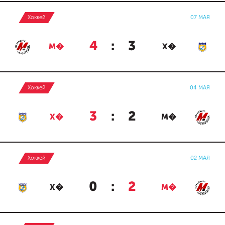
Хоккей
07 МАЯ
4
:
3
М�
Х�
Хоккей
04 МАЯ
3
:
2
Х�
М�
Хоккей
02 МАЯ
0
:
2
Х�
М�