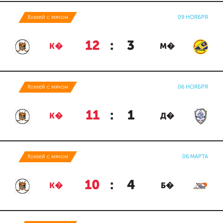
Хоккей с мячом
09 НОЯБРЯ
12
:
3
К�
М�
Хоккей с мячом
06 НОЯБРЯ
11
:
1
К�
Д�
Хоккей с мячом
06 МАРТА
10
:
4
К�
Б�