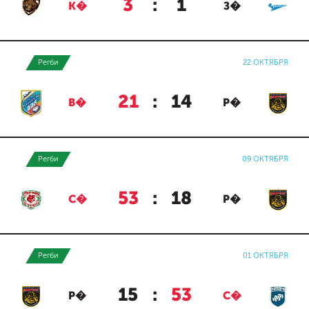
3
:
1
К�
З�
Регби
22 ОКТЯБРЯ
21
:
14
В�
Р�
Регби
09 ОКТЯБРЯ
53
:
18
С�
Р�
Регби
01 ОКТЯБРЯ
15
:
53
Р�
С�