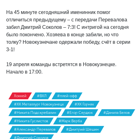
На 45 минуте сегодняшний именинник помог
отличиться предыдущему – с передачи Перевалова
забил Дмитрий Соколов – 7:3! С интригой на сегодня
было покончено. Хозяева в конце забили, но что
толку? Новокузнечане одержали победу, счёт в серии
3-1!
19 апреля команды встретятся в Новокузнецке.
Начало в 17:00.
Хоккей
#ВХЛ
#плей-офф
#ХК Металлург Новокузнецк
#ХК Горняк
#Никита Подскребалин
#Егор Сердюк
#Данила Белов
#Никита Гуслистов
#Марк Верба
#Александр Перевалов
#Дмитрий Шешин
#Дмитрий Соколов