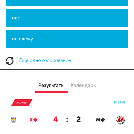
нет
не слежу
Еще одно голосование
Результаты
Календарь
Хоккей
10 МАЯ
4
:
2
Х�
М�