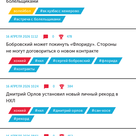
болельщиками
волейбол
#вк кузбасс кемерово
#встреча с болельщиками
16 АПРЕЛЯ 2026 11:12
0
478
Бобровский может покинуть «Флориду». Стороны
не могут договориться о новом контракте
хоккей
#нхл
#сергей бобровский
#флорида
#контракты
16 АПРЕЛЯ 2026 10:24
0
384
Дмитрий Орлов установил новый личный рекорд в
НХЛ
хоккей
#нхл
#дмитрий орлов
#сан-хосе
#рекорд