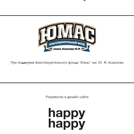
При поддержке благотворительного фонда "Юмас" им. Ю. М. Асаилова
Разработка и дизайн сайта