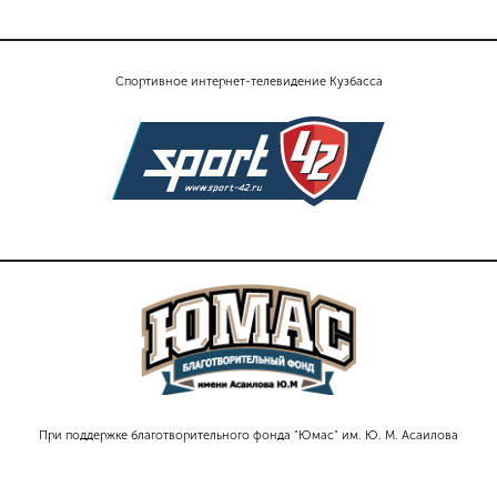
Спортивное интернет-телевидение Кузбасса
При поддержке благотворительного фонда "Юмас" им. Ю. М. Асаилова