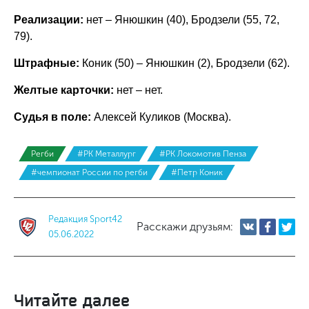
Реализации:
нет – Янюшкин (40), Бродзели (55, 72,
79).
Штрафные:
Коник (50) – Янюшкин (2), Бродзели (62).
Желтые карточки:
нет – нет.
Судья в поле:
Алексей Куликов (Москва).
Регби
#РК Металлург
#РК Локомотив Пенза
#чемпионат России по регби
#Петр Коник
Редакция Sport42
Расскажи друзьям:
05.06.2022
Читайте далее