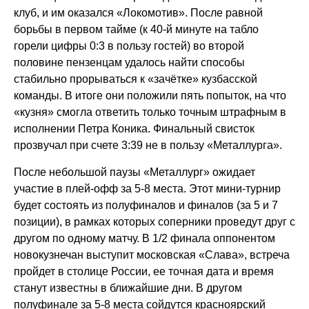
клуб, и им оказался «Локомотив». После равной
борьбы в первом тайме (к 40-й минуте на табло
горели цифры 0:3 в пользу гостей) во второй
половине пензенцам удалось найти способы
стабильно прорываться к «зачётке» кузбасской
команды. В итоге они положили пять попыток, на что
«кузня» смогла ответить только точным штрафным в
исполнении Петра Коника. Финальный свисток
прозвучал при счете 3:39 не в пользу «Металлурга».
После небольшой паузы «Металлург» ожидает
участие в плей-офф за 5-8 места. Этот мини-турнир
будет состоять из полуфиналов и финалов (за 5 и 7
позиции), в рамках которых соперники проведут друг с
другом по одному матчу. В 1/2 финала оппонентом
новокузнечан выступит московская «Слава», встреча
пройдет в столице России, ее точная дата и время
станут известны в ближайшие дни. В другом
полуфинале за 5-8 места сойдутся красноярский