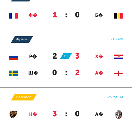
1
:
0
Ф�
Б�
Футбол
07 ИЮЛЯ
2
:
3
Р�
ОТ
Х�
0
:
2
Ш�
А�
Волейбол
25 МАРТА
3
:
0
К�
А�