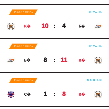
Хоккей с мячом
06 МАРТА
10
:
4
К�
Б�
Хоккей с мячом
03 МАРТА
8
:
11
Б�
К�
Хоккей с мячом
28 ФЕВРАЛЯ
1
:
8
С�
К�