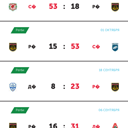
53
:
18
С�
Р�
Регби
01 ОКТЯБРЯ
15
:
53
Р�
С�
Регби
18 СЕНТЯБРЯ
8
:
23
Д�
Р�
Регби
06 СЕНТЯБРЯ
16
:
31
Р�
Л�