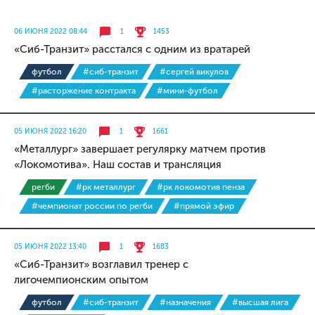
06 ИЮНЯ 2022 08:44
1
1453
«Сиб-Транзит» расстался с одним из вратарей
футбол
#сиб-транзит
#сергей викулов
#расторжение контракта
#мини-футбол
05 ИЮНЯ 2022 16:20
1
1661
«Металлург» завершает регулярку матчем против
«Локомотива». Наш состав и трансляция
регби
#рк металлург
#рк локомотив пенза
#чемпионат россии по регби
#прямой эфир
05 ИЮНЯ 2022 13:40
1
1683
«Сиб-Транзит» возглавил тренер с
лигочемпионским опытом
футбол
#сиб-транзит
#назначения
#высшая лига