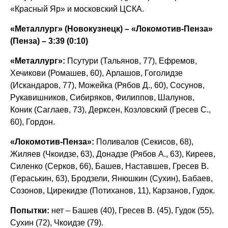
«Красный Яр» и московский ЦСКА.
«Металлург» (Новокузнецк) – «Локомотив-Пенза»
(Пенза) – 3:39 (0:10)
«Металлург»:
Псутури (Тальянов, 77), Ефремов,
Хечикови (Ромашев, 60), Арлашов, Гоголидзе
(Искандаров, 77), Можейка (Рябов Д., 60), Сосунов,
Рукавишников, Сибиряков, Филиппов, Шалунов,
Коник (Саглаев, 73), Дерксен, Козловский (Гресев С.,
60), Гордон.
«Локомотив-Пенза»:
Поливалов (Секисов, 68),
Жиляев (Чкоидзе, 63), Донадзе (Рябов А., 63), Киреев,
Силенко (Серков, 66), Башев, Наставшев, Гресев В.
(Гераськин, 63), Бродзели, Янюшкин (Сухин), Бабаев,
Созонов, Цирекидзе (Потиханов, 11), Карзанов, Гудок.
Попытки:
нет – Башев (40), Гресев В. (45), Гудок (55),
Сухин (72), Чкоидзе (79).