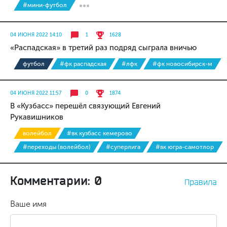
#мини-футбол
04 ИЮНЯ 2022 14:10
1
1628
«Распадская» в третий раз подряд сыграла вничью
футбол
#фк распадская
#лфк
#фк новосибирск-м
04 ИЮНЯ 2022 11:57
0
1874
В «Кузбасс» перешёл связующий Евгений
Рукавишников
волейбол
#вк кузбасс кемерово
#переходы (волейбол)
#суперлига
#вк югра-самотлор
Комментарии: 0
Правила
Ваше имя