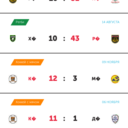
Регби
14 АВГУСТА
10
:
43
Х�
Р�
Хоккей с мячом
09 НОЯБРЯ
12
:
3
К�
М�
Хоккей с мячом
06 НОЯБРЯ
11
:
1
К�
Д�