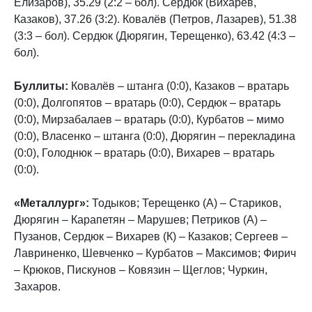
Елизаров), 35.29 (2:2 – бол). Сердюк (Вихарев,
Казаков), 37.26 (3:2). Ковалёв (Петров, Лазарев), 51.38
(3:3 – бол). Сердюк (Дюрягин, Терещенко), 63.42 (4:3 –
бол).
Буллиты:
Ковалёв – штанга (0:0), Казаков – вратарь
(0:0), Долгопятов – вратарь (0:0), Сердюк – вратарь
(0:0), Мирзабалаев – вратарь (0:0), Курбатов – мимо
(0:0), Власенко – штанга (0:0), Дюрягин – перекладина
(0:0), Голоднюк – вратарь (0:0), Вихарев – вратарь
(0:0).
«Металлург»:
Тодыков; Терещенко (А) – Стариков,
Дюрягин – Карапетян – Марушев; Петриков (А) –
Пузанов, Сердюк – Вихарев (К) – Казаков; Сергеев –
Лавриненко, Шевченко – Курбатов – Максимов; Фирич
– Крюков, Пискунов – Ковязин – Щеглов; Чуркин,
Захаров.