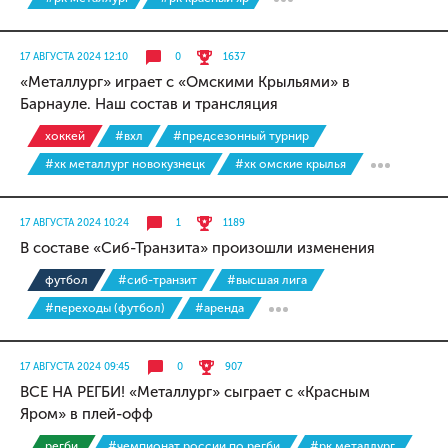
17 АВГУСТА 2024 12:10
0
1637
«Металлург» играет с «Омскими Крыльями» в
Барнауле. Наш состав и трансляция
хоккей
#вхл
#предсезонный турнир
#хк металлург новокузнецк
#хк омские крылья
17 АВГУСТА 2024 10:24
1
1189
В составе «Сиб-Транзита» произошли изменения
футбол
#сиб-транзит
#высшая лига
#переходы (футбол)
#аренда
17 АВГУСТА 2024 09:45
0
907
ВСЕ НА РЕГБИ! «Металлург» сыграет с «Красным
Яром» в плей-офф
регби
#чемпионат россии по регби
#рк металлург