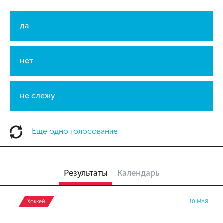
да
нет
не слежу
Еще одно голосование
Результаты
Календарь
Хоккей
10 МАЯ