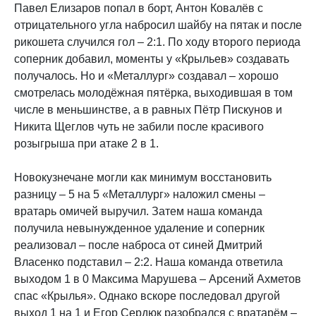
Павел Елизаров попал в борт, Антон Ковалёв с
отрицательного угла набросил шайбу на пятак и после
рикошета случился гол – 2:1. По ходу второго периода
соперник добавил, моменты у «Крыльев» создавать
получалось. Но и «Металлург» создавал – хорошо
смотрелась молодёжная пятёрка, выходившая в том
числе в меньшинстве, а в равных Пётр Пискунов и
Никита Щеглов чуть не забили после красивого
розыгрыша при атаке 2 в 1.
Новокузнечане могли как минимум восстановить
разницу – 5 на 5 «Металлург» наложил смены –
вратарь омичей выручил. Затем наша команда
получила невынужденное удаление и соперник
реализовал – после наброса от синей Дмитрий
Власенко подставил – 2:2. Наша команда ответила
выходом 1 в 0 Максима Марушева – Арсений Ахметов
спас «Крылья». Однако вскоре последовал другой
выход 1 на 1 и Егор Сердюк разобрался с вратарём –