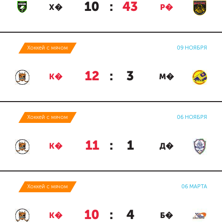
10
:
43
Х�
Р�
Хоккей с мячом
09 НОЯБРЯ
12
:
3
К�
М�
Хоккей с мячом
06 НОЯБРЯ
11
:
1
К�
Д�
Хоккей с мячом
06 МАРТА
10
:
4
К�
Б�