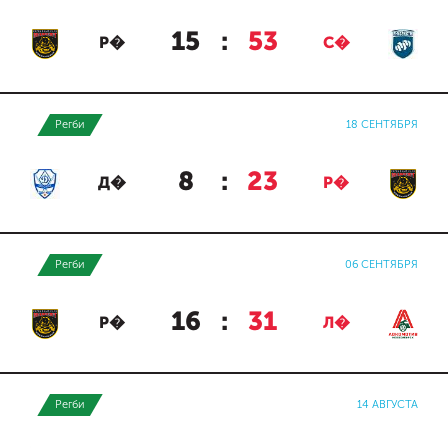
15
:
53
Р�
С�
Регби
18 СЕНТЯБРЯ
8
:
23
Д�
Р�
Регби
06 СЕНТЯБРЯ
16
:
31
Р�
Л�
Регби
14 АВГУСТА