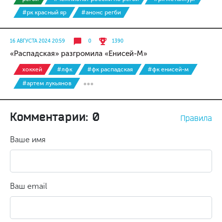
#рк красный яр
#анонс регби
16 АВГУСТА 2024 20:59
0
1390
«Распадская» разгромила «Енисей-М»
хоккей
#лфк
#фк распадская
#фк енисей-м
#артем лукьянов
Комментарии: 0
Правила
Ваше имя
Ваш email