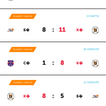
Хоккей с мячом
03 МАРТА
8
:
11
Б�
К�
Хоккей с мячом
28 ФЕВРАЛЯ
1
:
8
С�
К�
Хоккей с мячом
22 ФЕВРАЛЯ
8
:
5
К�
Б�