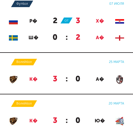
Футбол
07 ИЮЛЯ
2
:
3
Р�
ОТ
Х�
0
:
2
Ш�
А�
Волейбол
25 МАРТА
3
:
0
К�
А�
Волейбол
20 МАРТА
3
:
0
К�
Ю�