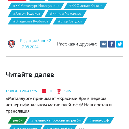
#ХК Металлург Новокузнецк
#ХК Омские Крылья
#Антон Тодыков
#Кирилл Максимов
#Владислав Курбатов
#Егор Сердюк
Редакция Sport42
Расскажи друзьям:
17.08.2024
Читайте далее
17 АВГУСТА 2024 17:25
0
1205
«Металлург» принимает «Красный Яр» в первом
четвертьфинальном матче плей-офф! Наш состав и
трансляция
регби
#чемпионат россии по регби
#плей-офф
#рк металлург
#рк красный яр