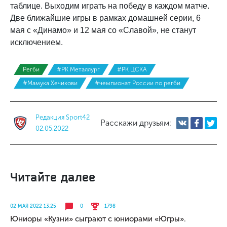
таблице. Выходим играть на победу в каждом матче.
Две ближайшие игры в рамках домашней серии, 6
мая с «Динамо» и 12 мая со «Славой», не станут
исключением.
Регби
#РК Металлург
#РК ЦСКА
#Мамука Хечикови
#чемпионат России по регби
Редакция Sport42
Расскажи друзьям:
02.05.2022
Читайте далее
02 МАЯ 2022 13:25
0
1798
Юниоры «Кузни» сыграют с юниорами «Югры».