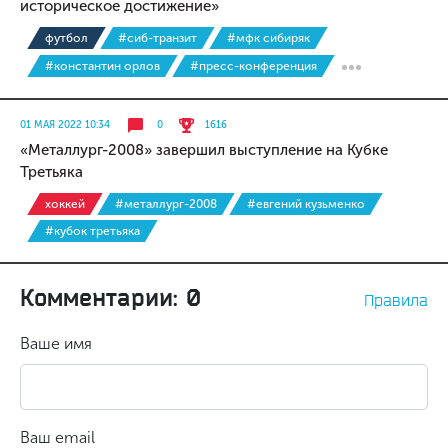
историческое достижение»
футбол
#сиб-транзит
#мфк сибиряк
#константин орлов
#пресс-конференция
01 МАЯ 2022 10:34
0
1616
«Металлург-2008» завершил выступление на Кубке
Третьяка
хоккей
#металлург-2008
#евгений кузьменко
#кубок третьяка
Комментарии: 0
Правила
Ваше имя
Ваш email