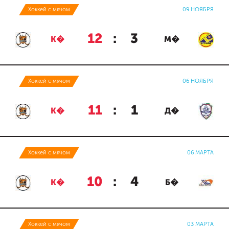
Хоккей с мячом
09 НОЯБРЯ
12
:
3
К�
М�
Хоккей с мячом
06 НОЯБРЯ
11
:
1
К�
Д�
Хоккей с мячом
06 МАРТА
10
:
4
К�
Б�
Хоккей с мячом
03 МАРТА