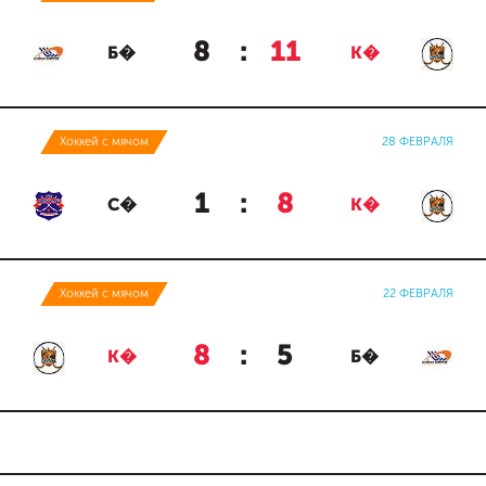
8
:
11
Б�
К�
Хоккей с мячом
28 ФЕВРАЛЯ
1
:
8
С�
К�
Хоккей с мячом
22 ФЕВРАЛЯ
8
:
5
К�
Б�