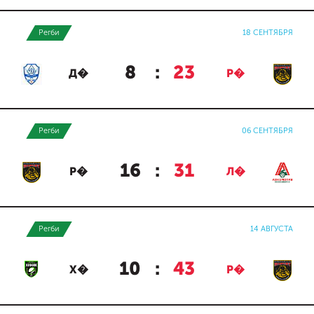
Регби
18 СЕНТЯБРЯ
8
:
23
Д�
Р�
Регби
06 СЕНТЯБРЯ
16
:
31
Р�
Л�
Регби
14 АВГУСТА
10
:
43
Х�
Р�