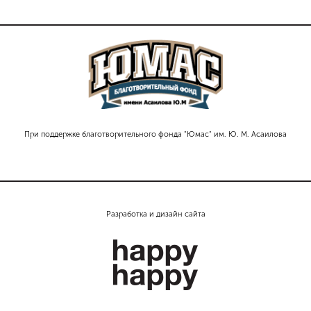
При поддержке благотворительного фонда "Юмас" им. Ю. М. Асаилова
Разработка и дизайн сайта