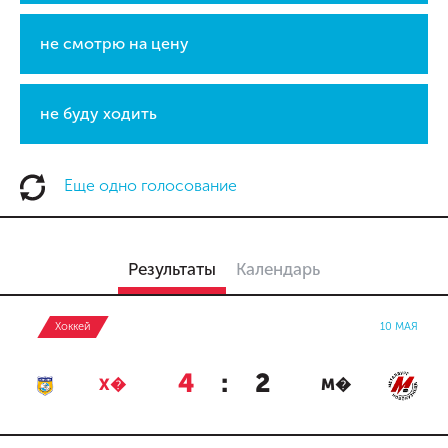
не смотрю на цену
не буду ходить
Еще одно голосование
Результаты
Календарь
Хоккей
10 МАЯ
4
:
2
Х�
М�