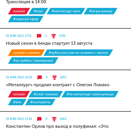
Трансляция в 14:00
хоккей
#юхл
#металлург-юхл
#югра-юкиор
#прямой эфир
01 МАЯ 2022 17:15
1
1746
Новый сезон в бенди стартует 13 августа
хоккей с мячом
#кубок россии по хоккею с мячом
#хк кузбасс (кемерово)
01 МАЯ 2022 15:03
3
1857
«Металлург» продлил контракт с Олегом Ломако
хоккей
#олег ломако
#хк металлург новокузнецк
#вхл
#контракты
01 МАЯ 2022 13:18
0
1664
Константин Орлов про выход в полуфинал: «Это