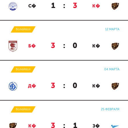
1
:
3
С�
К�
Волейбол
12 МАРТА
3
:
0
Б�
К�
Волейбол
04 МАРТА
3
:
0
Д�
К�
Волейбол
25 ФЕВРАЛЯ
3
:
1
К�
З�