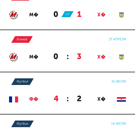
0
:
1
М�
ОТ
Х�
Хоккей
27 АПРЕЛЯ
0
:
3
М�
Х�
Футбол
15 ИЮЛЯ
4
:
2
Ф�
Х�
Футбол
14 ИЮЛЯ