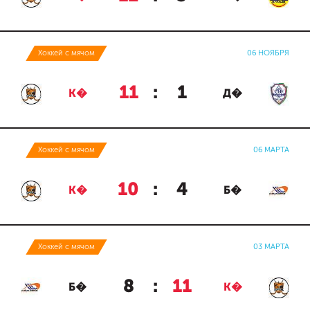
Хоккей с мячом
06 НОЯБРЯ
11
:
1
К�
Д�
Хоккей с мячом
06 МАРТА
10
:
4
К�
Б�
Хоккей с мячом
03 МАРТА
8
:
11
Б�
К�