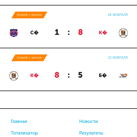
Хоккей с мячом
28 ФЕВРАЛЯ
1
:
8
С�
К�
Хоккей с мячом
22 ФЕВРАЛЯ
8
:
5
К�
Б�
Главная
Новости
Тотализатор
Результаты