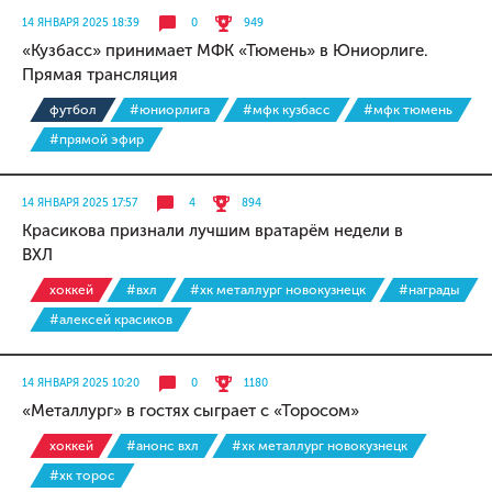
14 ЯНВАРЯ 2025 18:39
0
949
«Кузбасс» принимает МФК «Тюмень» в Юниорлиге.
Прямая трансляция
футбол
#юниорлига
#мфк кузбасс
#мфк тюмень
#прямой эфир
14 ЯНВАРЯ 2025 17:57
4
894
Красикова признали лучшим вратарём недели в
ВХЛ
хоккей
#вхл
#хк металлург новокузнецк
#награды
#алексей красиков
14 ЯНВАРЯ 2025 10:20
0
1180
«Металлург» в гостях сыграет с «Торосом»
хоккей
#анонс вхл
#хк металлург новокузнецк
#хк торос