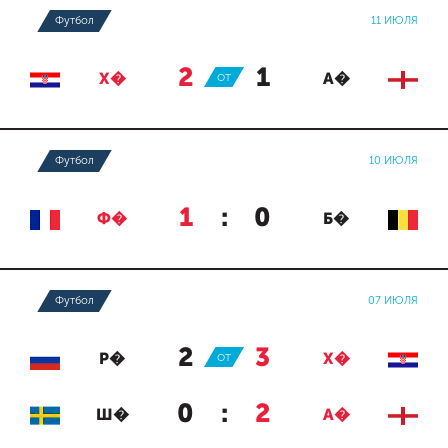
Футбол
11 ИЮЛЯ
2
:
1
Х�
ОТ
А�
Футбол
10 ИЮЛЯ
1
:
0
Ф�
Б�
Футбол
07 ИЮЛЯ
2
:
3
Р�
ОТ
Х�
0
:
2
Ш�
А�