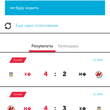
не буду ходить
Еще одно голосование
Результаты
Календарь
Хоккей
10 МАЯ
4
:
2
Х�
М�
Хоккей
07 МАЯ
4
:
3
М�
Х�