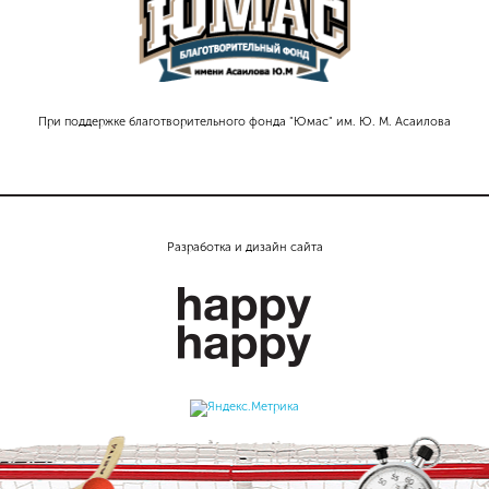
При поддержке благотворительного фонда "Юмас" им. Ю. М. Асаилова
Разработка и дизайн сайта