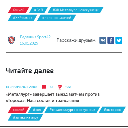
Хоккей
#ВХЛ
#ХК Металлург Новокузнецк
#ХК Челмет
#перенос матчей
Редакция Sport42
Расскажи друзьям:
16.01.2025
Читайте далее
14 ЯНВАРЯ 2025 20:00
18
1951
«Металлург» завершает выезд матчем против
«Тороса». Наш состав и трансляция
хоккей
#вхл
#хк металлург новокузнецк
#хк торос
#заявка на игру