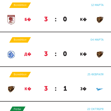
Волейбол
12 МАРТА
3
:
0
Б�
К�
Волейбол
04 МАРТА
3
:
0
Д�
К�
Волейбол
25 ФЕВРАЛЯ
3
:
1
К�
З�
Регби
22 ОКТЯБРЯ