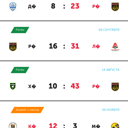
8
:
23
Д�
Р�
Регби
06 СЕНТЯБРЯ
16
:
31
Р�
Л�
Регби
14 АВГУСТА
10
:
43
Х�
Р�
Хоккей с мячом
09 НОЯБРЯ
12
:
3
К�
М�