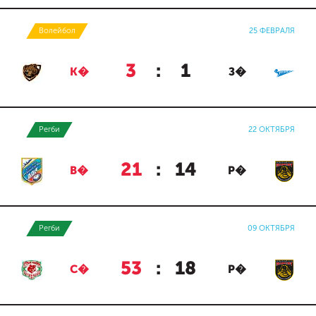
Волейбол
25 ФЕВРАЛЯ
3
:
1
К�
З�
Регби
22 ОКТЯБРЯ
21
:
14
В�
Р�
Регби
09 ОКТЯБРЯ
53
:
18
С�
Р�