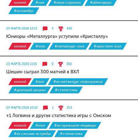
хоккей
#нхл
#илья сорокин
#айлендерс
#коламбус
23 МАРТА 2026 12:13
3
430
Юниоры «Металлурга» уступили «Кристаллу»
хоккей
#юхл
#металлург-юхл
#кристалл-юхл
23 МАРТА 2026 11:01
0
360
Шешин сыграл 300 матчей в ВХЛ
хоккей
#вхл
#хк металлург новокузнецк
#дмитрий шешин
#статистика
23 МАРТА 2026 10:20
1
253
+1 Логвина и другая статистика игры с Омском
хоккей
#мхл
#хк кузнецкие медведи
#хк омские ястребы
#статистика