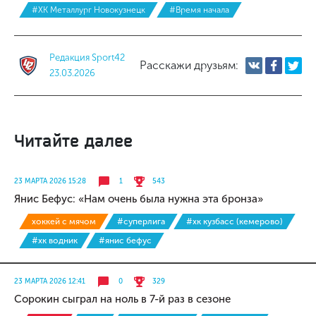
#ХК Металлург Новокузнецк
#Время начала
Редакция Sport42
Расскажи друзьям:
23.03.2026
Читайте далее
23 МАРТА 2026 15:28
1
543
Янис Бефус: «Нам очень была нужна эта бронза»
хоккей с мячом
#суперлига
#хк кузбасс (кемерово)
#хк водник
#янис бефус
23 МАРТА 2026 12:41
0
329
Сорокин сыграл на ноль в 7-й раз в сезоне