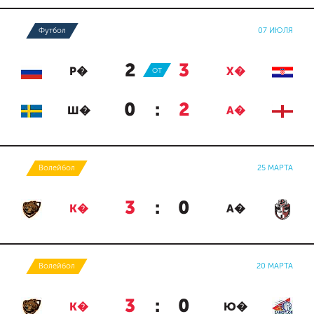
Футбол
07 ИЮЛЯ
2
:
3
Р�
ОТ
Х�
0
:
2
Ш�
А�
Волейбол
25 МАРТА
3
:
0
К�
А�
Волейбол
20 МАРТА
3
:
0
К�
Ю�