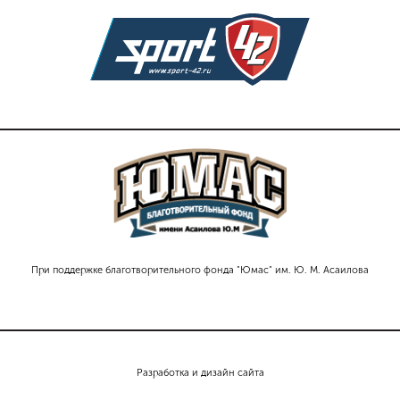
При поддержке благотворительного фонда "Юмас" им. Ю. М. Асаилова
Разработка и дизайн сайта