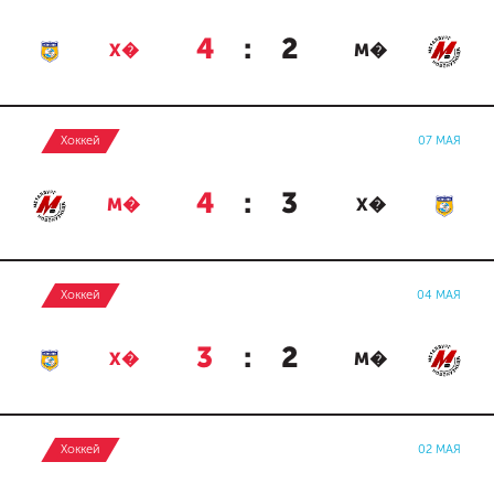
4
:
2
Х�
М�
Хоккей
07 МАЯ
4
:
3
М�
Х�
Хоккей
04 МАЯ
3
:
2
Х�
М�
Хоккей
02 МАЯ