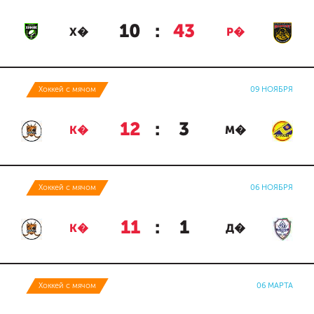
10
:
43
Х�
Р�
Хоккей с мячом
09 НОЯБРЯ
12
:
3
К�
М�
Хоккей с мячом
06 НОЯБРЯ
11
:
1
К�
Д�
Хоккей с мячом
06 МАРТА