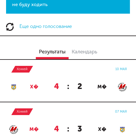
не буду ходить
Еще одно голосование
Результаты
Календарь
Хоккей
10 МАЯ
4
:
2
Х�
М�
Хоккей
07 МАЯ
4
:
3
М�
Х�