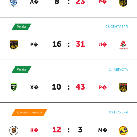
8
:
23
Д�
Р�
Регби
06 СЕНТЯБРЯ
16
:
31
Р�
Л�
Регби
14 АВГУСТА
10
:
43
Х�
Р�
Хоккей с мячом
09 НОЯБРЯ
12
:
3
К�
М�