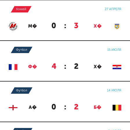
Хоккей
27 АПРЕЛЯ
0
:
3
М�
Х�
Футбол
15 ИЮЛЯ
4
:
2
Ф�
Х�
Футбол
14 ИЮЛЯ
0
:
2
А�
Б�