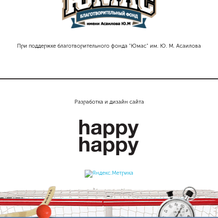
При поддержке благотворительного фонда "Юмас" им. Ю. М. Асаилова
Разработка и дизайн сайта