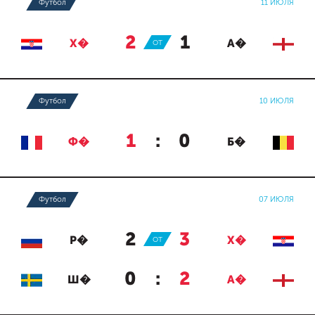
Футбол
11 ИЮЛЯ
2
:
1
Х�
ОТ
А�
Футбол
10 ИЮЛЯ
1
:
0
Ф�
Б�
Футбол
07 ИЮЛЯ
2
:
3
Р�
ОТ
Х�
0
:
2
Ш�
А�