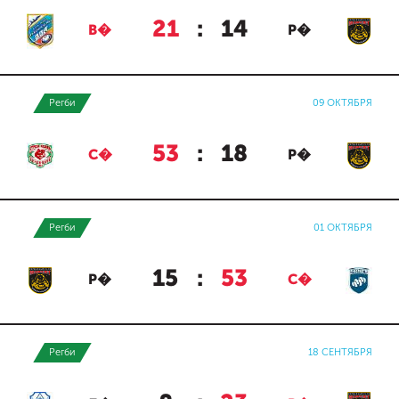
21
:
14
В�
Р�
Регби
09 ОКТЯБРЯ
53
:
18
С�
Р�
Регби
01 ОКТЯБРЯ
15
:
53
Р�
С�
Регби
18 СЕНТЯБРЯ