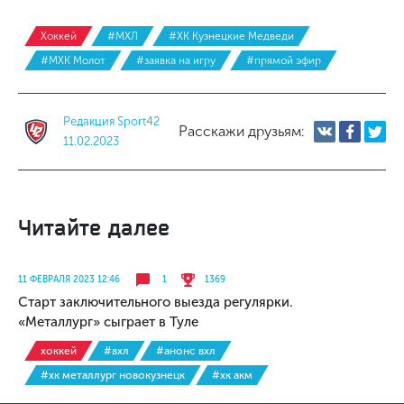
Хоккей
#МХЛ
#ХК Кузнецкие Медведи
#МХК Молот
#заявка на игру
#прямой эфир
Редакция Sport42
Расскажи друзьям:
11.02.2023
Читайте далее
11 ФЕВРАЛЯ 2023 12:46
1
1369
Старт заключительного выезда регулярки.
«Металлург» сыграет в Туле
хоккей
#вхл
#анонс вхл
#хк металлург новокузнецк
#хк акм