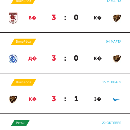
Волейбол
12 МАРТА
3
:
0
Б�
К�
Волейбол
04 МАРТА
3
:
0
Д�
К�
Волейбол
25 ФЕВРАЛЯ
3
:
1
К�
З�
Регби
22 ОКТЯБРЯ