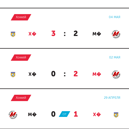
Хоккей
04 МАЯ
3
:
2
Х�
М�
Хоккей
02 МАЯ
0
:
2
Х�
М�
Хоккей
29 АПРЕЛЯ
0
:
1
М�
ОТ
Х�