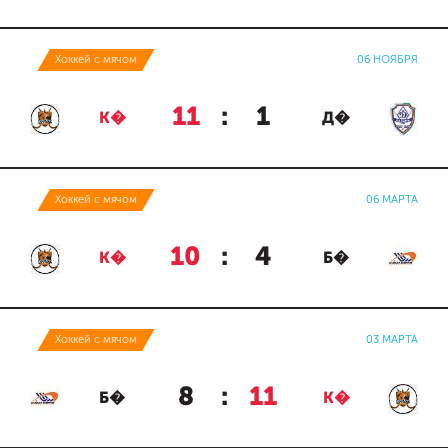
Хоккей с мячом
06 НОЯБРЯ
11
:
1
К�
Д�
Хоккей с мячом
06 МАРТА
10
:
4
К�
Б�
Хоккей с мячом
03 МАРТА
8
:
11
Б�
К�