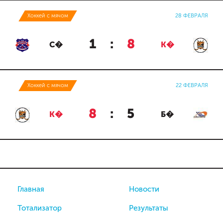
Хоккей с мячом
28 ФЕВРАЛЯ
1
:
8
С�
К�
Хоккей с мячом
22 ФЕВРАЛЯ
8
:
5
К�
Б�
Главная
Новости
Тотализатор
Результаты