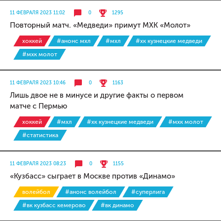
11 ФЕВРАЛЯ 2023 11:02
0
1295
Повторный матч. «Медведи» примут МХК «Молот»
хоккей
#анонс мхл
#мхл
#хк кузнецкие медведи
#мхк молот
11 ФЕВРАЛЯ 2023 10:46
0
1163
Лишь двое не в минусе и другие факты о первом
матче с Пермью
хоккей
#мхл
#хк кузнецкие медведи
#мхк молот
#статистика
11 ФЕВРАЛЯ 2023 08:23
0
1155
«Кузбасс» сыграет в Москве против «Динамо»
волейбол
#анонс волейбол
#суперлига
#вк кузбасс кемерово
#вк динамо