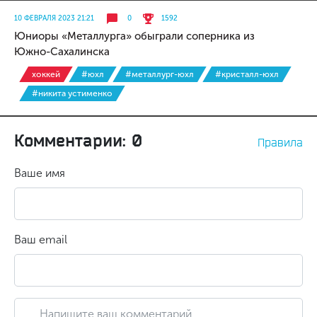
10 ФЕВРАЛЯ 2023 21:21
0
1592
Юниоры «Металлурга» обыграли соперника из
Южно-Сахалинска
хоккей
#юхл
#металлург-юхл
#кристалл-юхл
#никита устименко
Комментарии: 0
Правила
Ваше имя
Ваш email