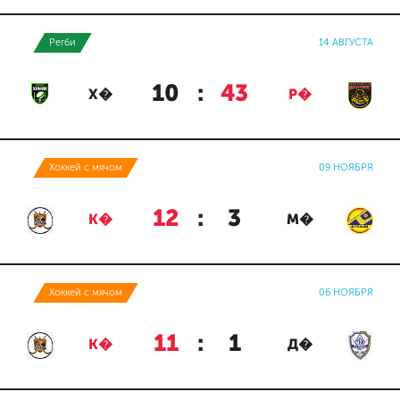
Регби
14 АВГУСТА
10
:
43
Х�
Р�
Хоккей с мячом
09 НОЯБРЯ
12
:
3
К�
М�
Хоккей с мячом
06 НОЯБРЯ
11
:
1
К�
Д�