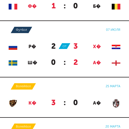
1
:
0
Ф�
Б�
Футбол
07 ИЮЛЯ
2
:
3
Р�
ОТ
Х�
0
:
2
Ш�
А�
Волейбол
25 МАРТА
3
:
0
К�
А�
Волейбол
20 МАРТА