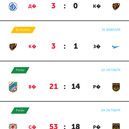
3
:
0
Д�
К�
Волейбол
25 ФЕВРАЛЯ
3
:
1
К�
З�
Регби
22 ОКТЯБРЯ
21
:
14
В�
Р�
Регби
09 ОКТЯБРЯ
53
:
18
С�
Р�