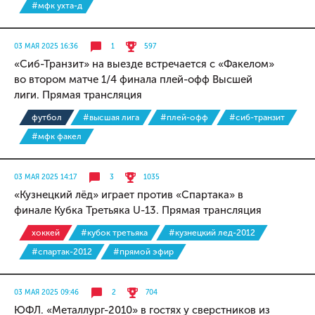
#мфк ухта-д
03 МАЯ 2025 16:36
1
597
«Сиб-Транзит» на выезде встречается с «Факелом»
во втором матче 1/4 финала плей-офф Высшей
лиги. Прямая трансляция
футбол
#высшая лига
#плей-офф
#сиб-транзит
#мфк факел
03 МАЯ 2025 14:17
3
1035
«Кузнецкий лёд» играет против «Спартака» в
финале Кубка Третьяка U-13. Прямая трансляция
хоккей
#кубок третьяка
#кузнецкий лед-2012
#спартак-2012
#прямой эфир
03 МАЯ 2025 09:46
2
704
ЮФЛ. «Металлург-2010» в гостях у сверстников из