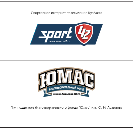
Спортивное интернет-телевидение Кузбасса
При поддержке благотворительного фонда "Юмас" им. Ю. М. Асаилова