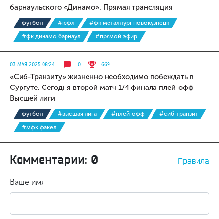
барнаульского «Динамо». Прямая трансляция
футбол
#юфл
#фк металлург новокузнецк
#фк динамо барнаул
#прямой эфир
03 МАЯ 2025 08:24
0
669
«Сиб-Транзиту» жизненно необходимо побеждать в
Сургуте. Сегодня второй матч 1/4 финала плей-офф
Высшей лиги
футбол
#высшая лига
#плей-офф
#сиб-транзит
#мфк факел
Комментарии: 0
Правила
Ваше имя