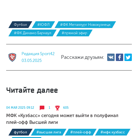
Футбол
#ЮФЛ
#ФК Металлург Новокузнецк
#ФК Динамо Барнаул
#прямой эфир
Редакция Sport42
Расскажи друзьям:
03.05.2025
Читайте далее
04 МАЯ 2025 09:12
1
605
МФК «Кузбасс» сегодня может выйти в полуфинал
плей-офф Высшей лиги
футбол
#высшая лига
#плей-офф
#мфк кузбасс