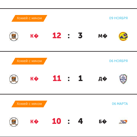
Хоккей с мячом
09 НОЯБРЯ
12
:
3
К�
М�
Хоккей с мячом
06 НОЯБРЯ
11
:
1
К�
Д�
Хоккей с мячом
06 МАРТА
10
:
4
К�
Б�