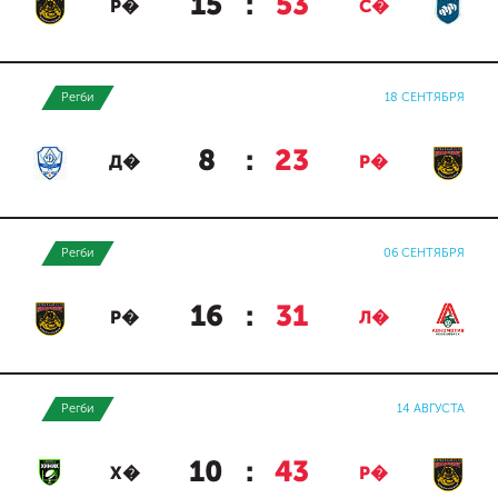
15
:
53
Р�
С�
Регби
18 СЕНТЯБРЯ
8
:
23
Д�
Р�
Регби
06 СЕНТЯБРЯ
16
:
31
Р�
Л�
Регби
14 АВГУСТА
10
:
43
Х�
Р�