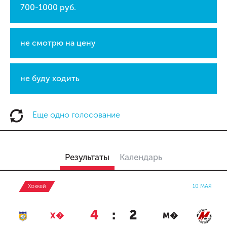
700-1000 руб.
не смотрю на цену
не буду ходить
Еще одно голосование
Результаты
Календарь
Хоккей
10 МАЯ
4
:
2
Х�
М�