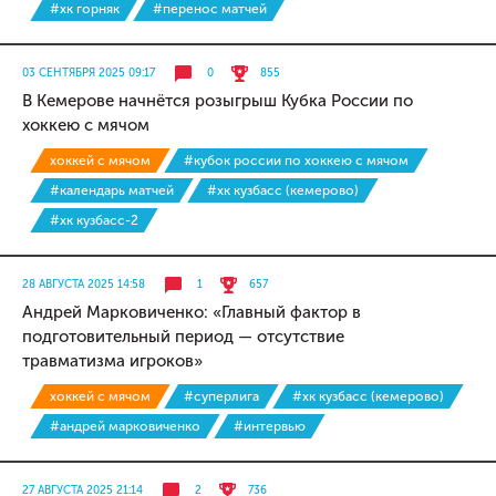
#хк горняк
#перенос матчей
03 СЕНТЯБРЯ 2025 09:17
0
855
В Кемерове начнётся розыгрыш Кубка России по
хоккею с мячом
хоккей с мячом
#кубок россии по хоккею с мячом
#календарь матчей
#хк кузбасс (кемерово)
#хк кузбасс-2
28 АВГУСТА 2025 14:58
1
657
Андрей Марковиченко: «Главный фактор в
подготовительный период — отсутствие
травматизма игроков»
хоккей с мячом
#суперлига
#хк кузбасс (кемерово)
#андрей марковиченко
#интервью
27 АВГУСТА 2025 21:14
2
736