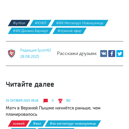
Футбол
#ЮФЛ
#ФК Металлург Новокузнецк
#ФК Динамо Барнаул
#прямой эфир
Редакция Sport42
Расскажи друзьям:
28.08.2025
Читайте далее
19 ОКТЯБРЯ 2025 09:18
0
782
Матч в Верхней Пышме начнётся раньше, чем
планировалось
хоккей
#вхл
#хк металлург новокузнецк