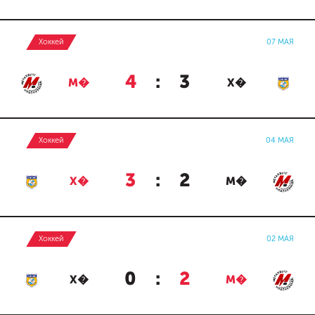
Хоккей
07 МАЯ
4
:
3
М�
Х�
Хоккей
04 МАЯ
3
:
2
Х�
М�
Хоккей
02 МАЯ
0
:
2
Х�
М�