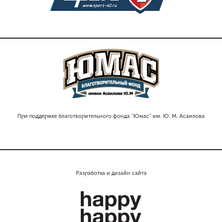
При поддержке благотворительного фонда "Юмас" им. Ю. М. Асаилова
Разработка и дизайн сайта