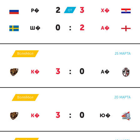
2
:
3
Р�
ОТ
Х�
0
:
2
Ш�
А�
Волейбол
25 МАРТА
3
:
0
К�
А�
Волейбол
20 МАРТА
3
:
0
К�
Ю�