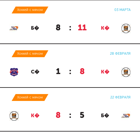
Хоккей с мячом
03 МАРТА
8
:
11
Б�
К�
Хоккей с мячом
28 ФЕВРАЛЯ
1
:
8
С�
К�
Хоккей с мячом
22 ФЕВРАЛЯ
8
:
5
К�
Б�