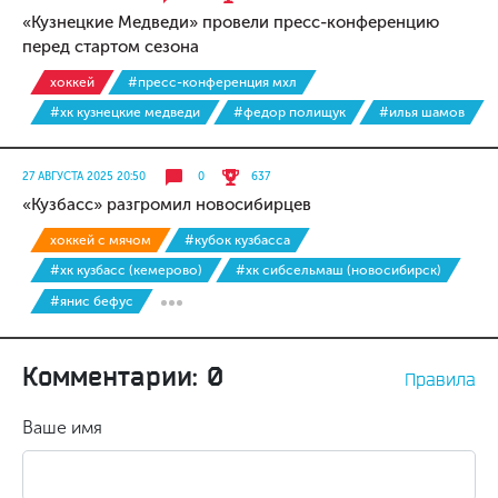
«Кузнецкие Медведи» провели пресс-конференцию
перед стартом сезона
хоккей
#пресс-конференция мхл
#хк кузнецкие медведи
#федор полищук
#илья шамов
27 АВГУСТА 2025 20:50
0
637
«Кузбасс» разгромил новосибирцев
хоккей с мячом
#кубок кузбасса
#хк кузбасс (кемерово)
#хк сибсельмаш (новосибирск)
#янис бефус
Комментарии: 0
Правила
Ваше имя