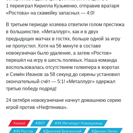
1 переиграл Кирилла Кузьменко, отправив вратаря
«Ростова» на скамейку запасных — 4:0!
В третьем периоде хозяева ответили голом престижа
в большинстве. «Металлург», как и в двух
предыдущих матчах в гостях, больше одной за игру
не пропустил. Хотя на 56 минуте в составе
новокузнечан было удаление, а затем «Ростов»
перешёл на игру в шесть полевых. Наша команда
воспользовалась отсутствием голкипера в воротах
и Семён Иванов за 58 секунд до сирены установил
окончательный счёт — 5:1! «Металлург» одержал
третью победу подряд!
24 октября новокузнечане начнут домашнюю серию
игрой против «Нефтяника».
Хоккей
#ВХЛ
#ХК Металлург Новокузнецк
#ХК Ростов
#Дмитрий Брагинский
#Даниил Лапин