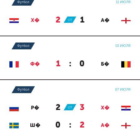
Футбол
11 ИЮЛЯ
2
:
1
Х�
ОТ
А�
Футбол
10 ИЮЛЯ
1
:
0
Ф�
Б�
Футбол
07 ИЮЛЯ
2
:
3
Р�
ОТ
Х�
0
:
2
Ш�
А�