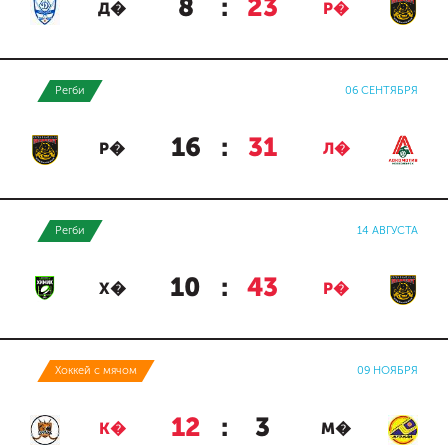
8
:
23
Д�
Р�
Регби
06 СЕНТЯБРЯ
16
:
31
Р�
Л�
Регби
14 АВГУСТА
10
:
43
Х�
Р�
Хоккей с мячом
09 НОЯБРЯ
12
:
3
К�
М�