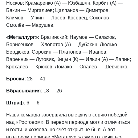
Носков; Крамаренко (А) — Юзбашян, Корбит (А) —
Бякин — Миргалиев; Цалпанов — Димитров,
Климов — Уткин — Лосев; Косовец, Соколов —
Смолёв — Марушев.
«Металлург»:
Брагинский; Наумов — Салахов,
Борисенков — Хлопотов (А) — Дубакин; Люлько —
Бердюков, Сорокин — Платонов — Иванов;
Варенник — Луговяк, Кицын (К) — Ильин (А) — Лапин;
Крохалев — Крюков, Ломако — Опалев — Шевченко.
Броски:
28 — 41
Вбрасывания:
18 — 26
Штраф:
6 — 6
Наша команда завершила выездную серию победой
над «Ростовом». В первом периоде могли отличиться
и гости, и хозяева, но счёт открыт не был. А вот
во втором периоде «Металлург» сумел отличиться