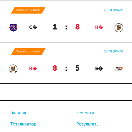
Хоккей с мячом
28 ФЕВРАЛЯ
1
:
8
С�
К�
Хоккей с мячом
22 ФЕВРАЛЯ
8
:
5
К�
Б�
Главная
Новости
Тотализатор
Результаты