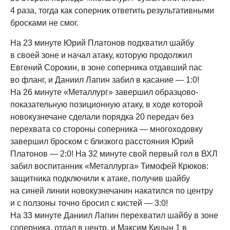
4 раза, тогда как соперник ответить результативными
бросками не смог.
На 23 минуте Юрий Платонов подхватил шайбу
в своей зоне и начал атаку, которую продолжил
Евгений Сорокин, в зоне соперника отдавший пас
во фланг, и Даниил Лапин забил в касание — 1:0!
На 26 минуте «Металлург» завершил образцово-
показательную позиционную атаку, в ходе которой
новокузнечане сделали порядка 20 передач без
перехвата со стороны соперника — многоходовку
завершил броском с близкого расстояния Юрий
Платонов — 2:0! На 32 минуте свой первый гол в ВХЛ
забил воспитанник «Металлурга» Тимофей Крюков:
защитника подключили к атаке, получив шайбу
на синей линии новокузнечанин накатился по центру
и с ползоны точно бросил с кистей — 3:0!
На 33 минуте Даниил Лапин перехватил шайбу в зоне
соперника, отдал в центр, и Максим Кицын 1 в