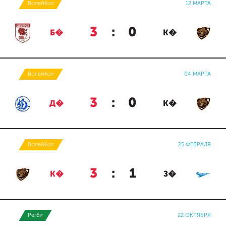
Волейбол
12 МАРТА
3
:
0
Б�
К�
Волейбол
04 МАРТА
3
:
0
Д�
К�
Волейбол
25 ФЕВРАЛЯ
3
:
1
К�
З�
Регби
22 ОКТЯБРЯ