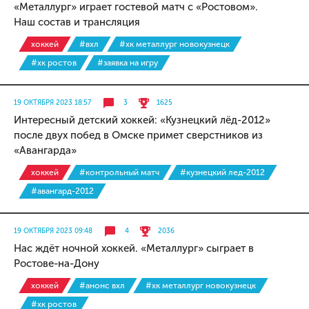
«Металлург» играет гостевой матч с «Ростовом».
Наш состав и трансляция
хоккей
#вхл
#хк металлург новокузнецк
#хк ростов
#заявка на игру
19 ОКТЯБРЯ 2023 18:57
3
1625
Интересный детский хоккей: «Кузнецкий лёд-2012»
после двух побед в Омске примет сверстников из
«Авангарда»
хоккей
#контрольный матч
#кузнецкий лед-2012
#авангард-2012
19 ОКТЯБРЯ 2023 09:48
4
2036
Нас ждёт ночной хоккей. «Металлург» сыграет в
Ростове-на-Дону
хоккей
#анонс вхл
#хк металлург новокузнецк
#хк ростов