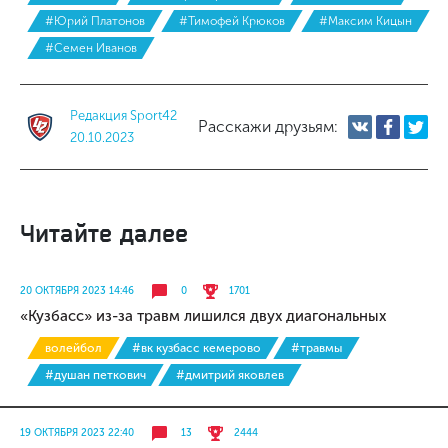
#Юрий Платонов
#Тимофей Крюков
#Максим Кицын
#Семен Иванов
Редакция Sport42
Расскажи друзьям:
20.10.2023
Читайте далее
20 ОКТЯБРЯ 2023 14:46
0
1701
«Кузбасс» из-за травм лишился двух диагональных
волейбол
#вк кузбасс кемерово
#травмы
#душан петкович
#дмитрий яковлев
19 ОКТЯБРЯ 2023 22:40
13
2444