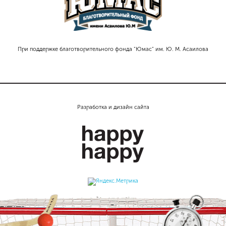
При поддержке благотворительного фонда "Юмас" им. Ю. М. Асаилова
Разработка и дизайн сайта