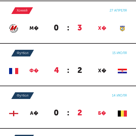
Хоккей
27 АПРЕЛЯ
0
:
3
М�
Х�
Футбол
15 ИЮЛЯ
4
:
2
Ф�
Х�
Футбол
14 ИЮЛЯ
0
:
2
А�
Б�