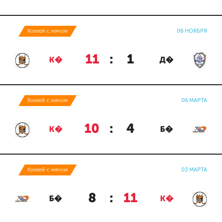
Хоккей с мячом
06 НОЯБРЯ
11
:
1
К�
Д�
Хоккей с мячом
06 МАРТА
10
:
4
К�
Б�
Хоккей с мячом
03 МАРТА
8
:
11
Б�
К�