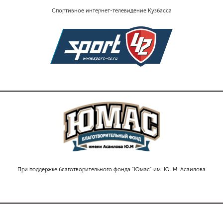
Спортивное интернет-телевидение Кузбасса
При поддержке благотворительного фонда "Юмас" им. Ю. М. Асаилова