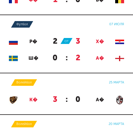
Ф�
Б�
Футбол
07 ИЮЛЯ
2
:
3
Р�
ОТ
Х�
0
:
2
Ш�
А�
Волейбол
25 МАРТА
3
:
0
К�
А�
Волейбол
20 МАРТА