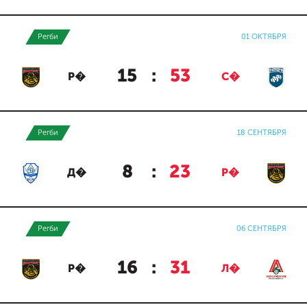
Регби
01 ОКТЯБРЯ
15
:
53
Р�
С�
Регби
18 СЕНТЯБРЯ
8
:
23
Д�
Р�
Регби
06 СЕНТЯБРЯ
16
:
31
Р�
Л�