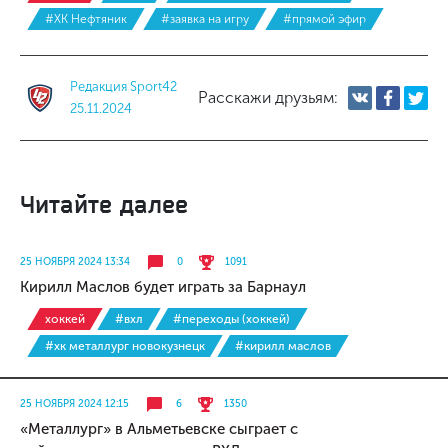
#ХК Нефтяник
#заявка на игру
#прямой эфир
Редакция Sport42
Расскажи друзьям:
25.11.2024
Читайте далее
25 НОЯБРЯ 2024 13:34
0
1091
Кирилл Маслов будет играть за Барнаул
хоккей
#вхл
#переходы (хоккей)
#хк металлург новокузнецк
#кирилл маслов
25 НОЯБРЯ 2024 12:15
6
1350
«Металлург» в Альметьевске сыграет с