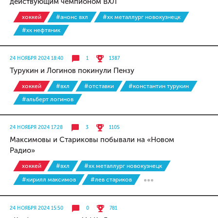
действующим чемпионом ВХЛ
хоккей
#анонс вхл
#хк металлург новокузнецк
#хк нефтяник
24 НОЯБРЯ 2024 18:40
1
1387
Турукин и Логинов покинули Пензу
хоккей
#вхл
#отставки
#константин турукин
#альберт логинов
24 НОЯБРЯ 2024 17:28
3
1105
Максимовы и Стариковы побывали на «Новом
Радио»
хоккей
#вхл
#хк металлург новокузнецк
#кирилл максимов
#лев стариков
24 НОЯБРЯ 2024 15:50
0
781