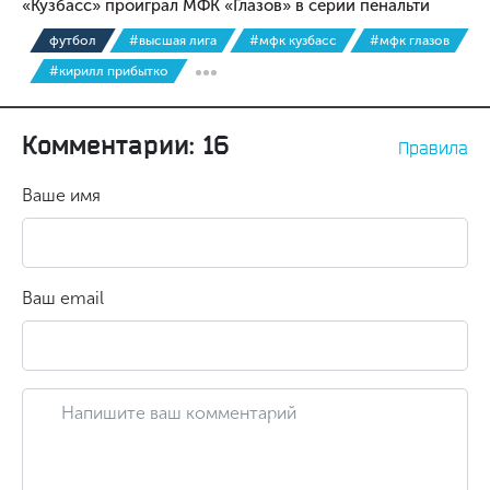
«Кузбасс» проиграл МФК «Глазов» в серии пенальти
футбол
#высшая лига
#мфк кузбасс
#мфк глазов
#кирилл прибытко
Комментарии: 16
Правила
Ваше имя
Ваш email