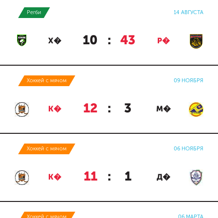
Регби
14 АВГУСТА
10
:
43
Х�
Р�
Хоккей с мячом
09 НОЯБРЯ
12
:
3
К�
М�
Хоккей с мячом
06 НОЯБРЯ
11
:
1
К�
Д�
Хоккей с мячом
06 МАРТА