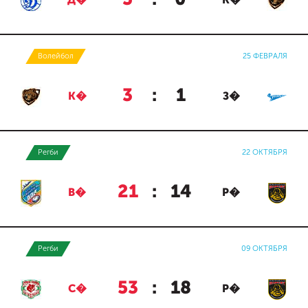
Д�
К�
Волейбол
25 ФЕВРАЛЯ
3
:
1
К�
З�
Регби
22 ОКТЯБРЯ
21
:
14
В�
Р�
Регби
09 ОКТЯБРЯ
53
:
18
С�
Р�