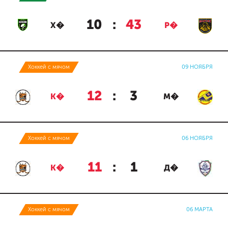
10
:
43
Х�
Р�
Хоккей с мячом
09 НОЯБРЯ
12
:
3
К�
М�
Хоккей с мячом
06 НОЯБРЯ
11
:
1
К�
Д�
Хоккей с мячом
06 МАРТА