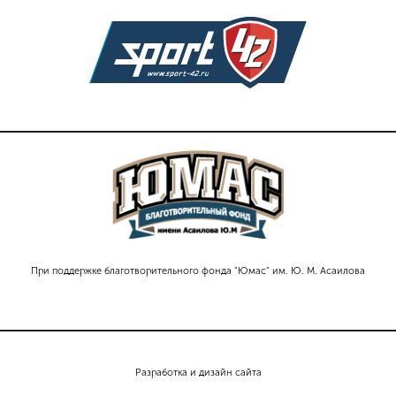
При поддержке благотворительного фонда "Юмас" им. Ю. М. Асаилова
Разработка и дизайн сайта