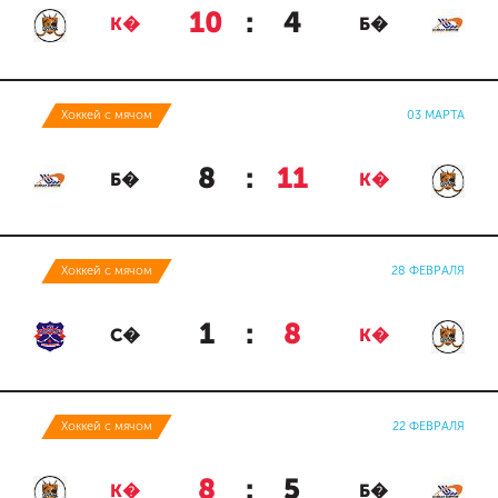
10
:
4
К�
Б�
Хоккей с мячом
03 МАРТА
8
:
11
Б�
К�
Хоккей с мячом
28 ФЕВРАЛЯ
1
:
8
С�
К�
Хоккей с мячом
22 ФЕВРАЛЯ
8
:
5
К�
Б�