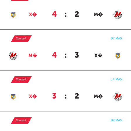
4
:
2
Х�
М�
Хоккей
07 МАЯ
4
:
3
М�
Х�
Хоккей
04 МАЯ
3
:
2
Х�
М�
Хоккей
02 МАЯ