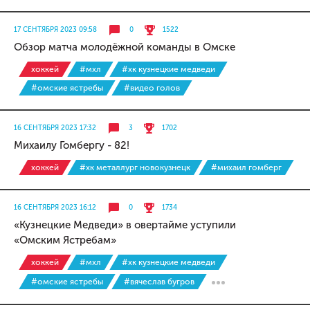
17 СЕНТЯБРЯ 2023 09:58
0
1522
Обзор матча молодёжной команды в Омске
хоккей
#мхл
#хк кузнецкие медведи
#омские ястребы
#видео голов
16 СЕНТЯБРЯ 2023 17:32
3
1702
Михаилу Гомбергу - 82!
хоккей
#хк металлург новокузнецк
#михаил гомберг
16 СЕНТЯБРЯ 2023 16:12
0
1734
«Кузнецкие Медведи» в овертайме уступили
«Омским Ястребам»
хоккей
#мхл
#хк кузнецкие медведи
#омские ястребы
#вячеслав бугров