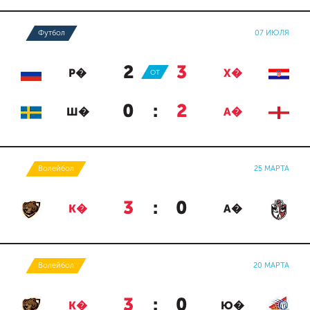
Футбол
07 ИЮЛЯ
2
:
3
Р�
ОТ
Х�
0
:
2
Ш�
А�
Волейбол
25 МАРТА
3
:
0
К�
А�
Волейбол
20 МАРТА
3
:
0
К�
Ю�