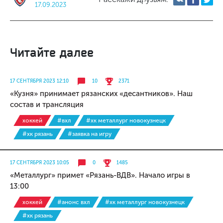
17.09.2023
Читайте далее
17 СЕНТЯБРЯ 2023 12:10
10
2371
«Кузня» принимает рязанских «десантников». Наш
состав и трансляция
хоккей
#вхл
#хк металлург новокузнецк
#хк рязань
#заявка на игру
17 СЕНТЯБРЯ 2023 10:05
0
1485
«Металлург» примет «Рязань-ВДВ». Начало игры в
13:00
хоккей
#анонс вхл
#хк металлург новокузнецк
#хк рязань