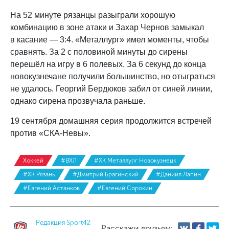
На 52 минуте рязанцы разыграли хорошую
комбинацию в зоне атаки и Захар Чернов замыкал
в касание — 3:4. «Металлург» имел моменты, чтобы
сравнять. За 2 с половиной минуты до сирены
перешёл на игру в 6 полевых. За 6 секунд до конца
новокузнечане получили большинство, но отыграться
не удалось. Георгий Бердюков забил от синей линии,
однако сирена прозвучала раньше.
19 сентября домашняя серия продолжится встречей
против «СКА-Невы».
Хоккей
#ВХЛ
#ХК Металлург Новокузнецк
#ХК Рязань
#Дмитрий Брагинский
#Даниил Лапин
#Евгений Астанков
#Евгений Сорокин
Редакция Sport42
Расскажи друзьям: