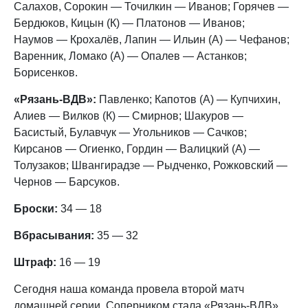
Салахов, Сорокин — Точилкин — Иванов; Горячев —
Бердюков, Кицын (К) — Платонов — Иванов;
Наумов — Крохалёв, Лапин — Ильин (А) — Чефанов;
Варенник, Ломако (А) — Опалев — Астанков;
Борисенков.
«Рязань-ВДВ»:
Павленко; Капотов (А) — Купчихин,
Алиев — Вилков (К) — Смирнов; Шакуров —
Басистый, Булавчук — Угольников — Сачков;
Кирсанов — Огиенко, Гордин — Валицкий (А) —
Толузаков; Швангирадзе — Рыдченко, Рожковский —
Чернов — Барсуков.
Броски:
34 — 18
Вбрасывания:
35 — 32
Штраф:
16 — 19
Сегодня наша команда провела второй матч
домашней серии. Соперником стала «Рязань-ВДВ»,