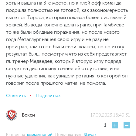
хоть и вышла на 3-е место, но к плей офф команда
подошла полностью не готовой, как закономерность
вылет от Тороса, который показал более системный
хоккей. Выводы конечно делать рано, при Тамбиеве
то же были обидные поражения, но после нового
года Металлург нашел свою игру и не разу не
проиграл, там то же были свои нюансы, но по итогу
результат был… посмотрим что из себя представляет
гл. тренер Медведев, который вторую игру подряд
сетует на дисциплину точнее её отсутствие, и не
нужные удаления, как увидели ротация, о которой он
говорил после прошлого матча, не помогла.
Ответить
Поделиться
Вокси
17.09.2023 16:49:31
+
-
1
В ответ на
комментарий
Пользователя
Slawak