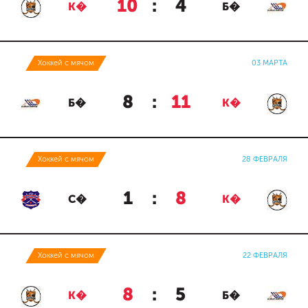
10
:
4
К�
Б�
Хоккей с мячом
03 МАРТА
8
:
11
Б�
К�
Хоккей с мячом
28 ФЕВРАЛЯ
1
:
8
С�
К�
Хоккей с мячом
22 ФЕВРАЛЯ
8
:
5
К�
Б�