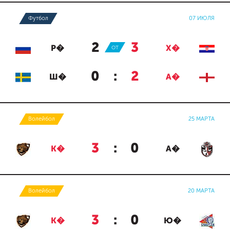
Футбол
07 ИЮЛЯ
2
:
3
Р�
ОТ
Х�
0
:
2
Ш�
А�
Волейбол
25 МАРТА
3
:
0
К�
А�
Волейбол
20 МАРТА
3
:
0
К�
Ю�