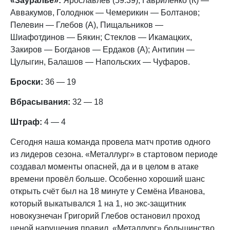
«Зауралье»:
Ярославлев (59.39); Гавриленко (К) —
Аввакумов, Голоднюк — Чемерикин — Болтанов;
Пелевин — Глебов (А), Пищальников —
Шиафотдинов — Бякин; Стеклов — Икамацких,
Закиров — Богданов — Ердаков (А); Антипин —
Цулыгин, Балашов — Напольских — Чуфаров.
Броски:
36 — 19
Вбрасывания:
32 — 18
Штраф:
4 — 4
Сегодня наша команда провела матч против одного
из лидеров сезона. «Металлург» в стартовом периоде
создавал моменты опасней, да и в целом в атаке
времени провёл больше. Особенно хороший шанс
открыть счёт был на 18 минуте у Семёна Иванова,
который выкатывался 1 на 1, но экс-защитник
новокузнечан Григорий Глебов остановил проход
ценой нарушения правил. «Металлург» большинство