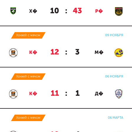
10
:
43
Х�
Р�
Хоккей с мячом
09 НОЯБРЯ
12
:
3
К�
М�
Хоккей с мячом
06 НОЯБРЯ
11
:
1
К�
Д�
Хоккей с мячом
06 МАРТА