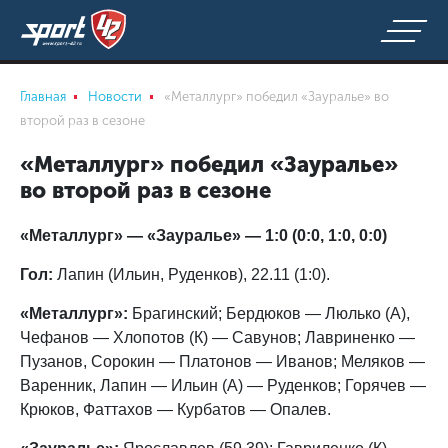
Главная
Новости
«Металлург» победил «Зауралье» во
второй раз в сезоне
«Металлург» победил «Зауралье»
во второй раз в сезоне
«Металлург» — «Зауралье» — 1:0 (0:0, 1:0, 0:0)
Гол:
Лапин (Ильин, Руденков), 22.11 (1:0).
«Металлург»:
Брагинский; Бердюков — Люлько (А),
Чефанов — Хлопотов (К) — Савунов; Лавриненко —
Пузанов, Сорокин — Платонов — Иванов; Меляков —
Варенник, Лапин — Ильин (А) — Руденков; Горячев —
Крюков, Фаттахов — Курбатов — Опалев.