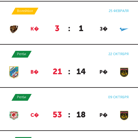
Волейбол
25 ФЕВРАЛЯ
3
:
1
К�
З�
Регби
22 ОКТЯБРЯ
21
:
14
В�
Р�
Регби
09 ОКТЯБРЯ
53
:
18
С�
Р�