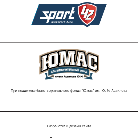
При поддержке благотворительного фонда "Юмас" им. Ю. М. Асаилова
Разработка и дизайн сайта