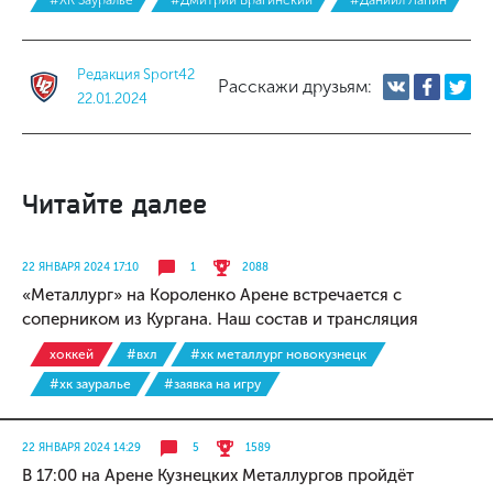
#ХК Зауралье
#Дмитрий Брагинский
#Даниил Лапин
Редакция Sport42
Расскажи друзьям:
22.01.2024
Читайте далее
22 ЯНВАРЯ 2024 17:10
1
2088
«Металлург» на Короленко Арене встречается с
соперником из Кургана. Наш состав и трансляция
хоккей
#вхл
#хк металлург новокузнецк
#хк зауралье
#заявка на игру
22 ЯНВАРЯ 2024 14:29
5
1589
В 17:00 на Арене Кузнецких Металлургов пройдёт