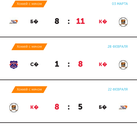
Хоккей с мячом
03 МАРТА
8
:
11
Б�
К�
Хоккей с мячом
28 ФЕВРАЛЯ
1
:
8
С�
К�
Хоккей с мячом
22 ФЕВРАЛЯ
8
:
5
К�
Б�