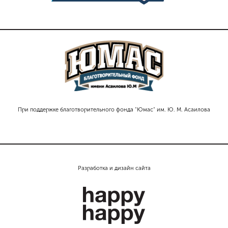
При поддержке благотворительного фонда "Юмас" им. Ю. М. Асаилова
Разработка и дизайн сайта