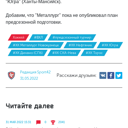
"Югра" (Ханты-Мансийск).
Добавим, что "Металлург" пока не опубликовал план
предсезонной подготовки.
Хоккей
#ВХЛ
#предсезонный турнир
#ХК Металлург Новокузнецк
#ХК Нефтяник
#ХК Югра
#ХК Динамо (СПб)
#ХК СКА-Нева
#ХК Торос
Редакция Sport42
Расскажи друзьям:
31.05.2022
Читайте далее
31 МАЯ 2022 15:31
0
2041