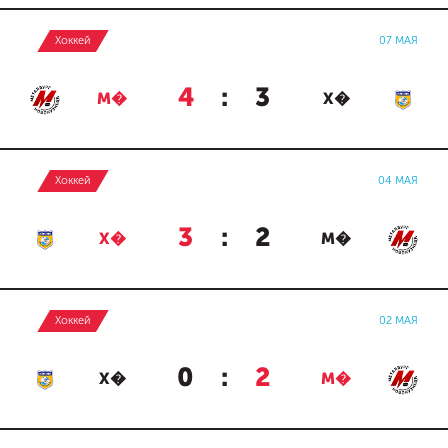
Хоккей
07 МАЯ
4
:
3
М�
Х�
Хоккей
04 МАЯ
3
:
2
Х�
М�
Хоккей
02 МАЯ
0
:
2
Х�
М�