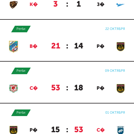
3
:
1
К�
З�
Регби
22 ОКТЯБРЯ
21
:
14
В�
Р�
Регби
09 ОКТЯБРЯ
53
:
18
С�
Р�
Регби
01 ОКТЯБРЯ
15
:
53
Р�
С�