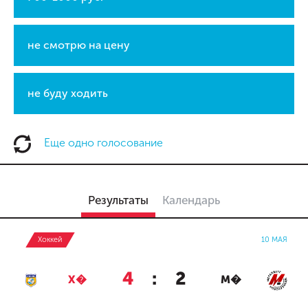
не смотрю на цену
не буду ходить
Еще одно голосование
Результаты
Календарь
Хоккей
10 МАЯ
4
:
2
Х�
М�