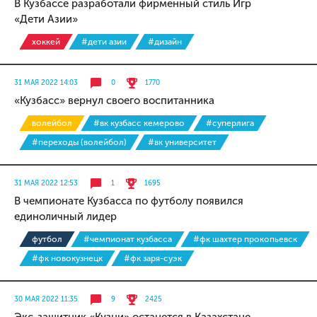
В Кузбассе разработали фирменный стиль Игр
«Дети Азии»
хоккей
#дети азии
#дизайн
31 МАЯ 2022 14:03
0
1770
«Кузбасс» вернул своего воспитанника
волейбол
#вк кузбасс кемерово
#суперлига
#переходы (волейбол)
#вк университет
31 МАЯ 2022 12:53
1
1695
В чемпионате Кузбасса по футболу появился
единоличный лидер
футбол
#чемпионат кузбасса
#фк шахтер прокопьевск
#фк новокузнецк
#фк заря-суэк
30 МАЯ 2022 11:35
9
2425