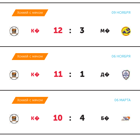
Хоккей с мячом
09 НОЯБРЯ
12
:
3
К�
М�
Хоккей с мячом
06 НОЯБРЯ
11
:
1
К�
Д�
Хоккей с мячом
06 МАРТА
10
:
4
К�
Б�