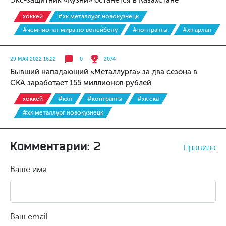
Экс-защитник «Кузни» останется в Казахстане
хоккей
#хк металлург новокузнецк
#чемпионат мира по волейболу
#контракты
#хк арлан
29 МАЯ 2022 16:22
0
2074
Бывший нападающий «Металлурга» за два сезона в
СКА заработает 155 миллионов рублей
хоккей
#кхл
#контракты
#хк ска
#хк металлург новокузнецк
Комментарии: 2
Правила
Ваше имя
Ваш email