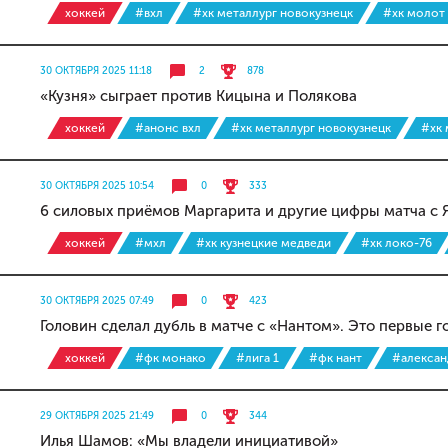
хоккей
#вхл
#хк металлург новокузнецк
#хк молот
30 ОКТЯБРЯ 2025 11:18
2
878
«Кузня» сыграет против Кицына и Полякова
хоккей
#анонс вхл
#хк металлург новокузнецк
#хк
30 ОКТЯБРЯ 2025 10:54
0
333
6 силовых приёмов Маргарита и другие цифры матча с 
хоккей
#мхл
#хк кузнецкие медведи
#хк локо-76
30 ОКТЯБРЯ 2025 07:49
0
423
Головин сделал дубль в матче с «Нантом». Это первые г
хоккей
#фк монако
#лига 1
#фк нант
#алексан
29 ОКТЯБРЯ 2025 21:49
0
344
Илья Шамов: «Мы владели инициативой»