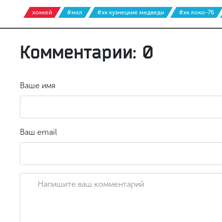
хоккей
#мхл
#хк кузнецкие медведи
#хк локо-76
Комментарии: 0
Ваше имя
Ваш email