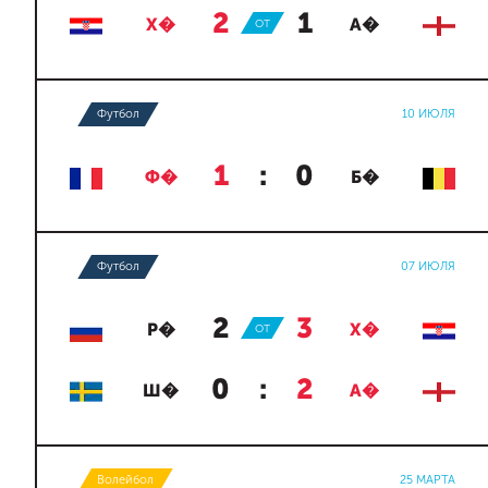
2
:
1
Х�
ОТ
А�
Футбол
10 ИЮЛЯ
1
:
0
Ф�
Б�
Футбол
07 ИЮЛЯ
2
:
3
Р�
ОТ
Х�
0
:
2
Ш�
А�
Волейбол
25 МАРТА