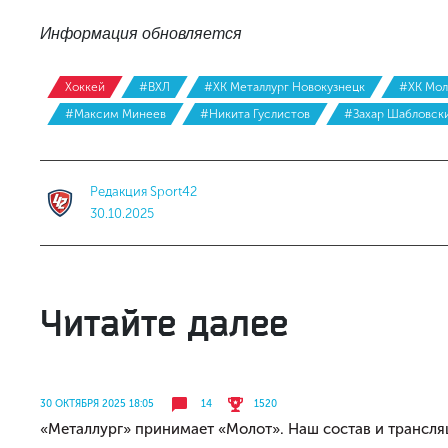
Информация обновляется
Хоккей
#ВХЛ
#ХК Металлург Новокузнецк
#ХК Мол
#Максим Минеев
#Никита Гуслистов
#Захар Шабловск
Редакция Sport42
30.10.2025
Читайте далее
30 ОКТЯБРЯ 2025 18:05
14
1520
«Металлург» принимает «Молот». Наш состав и трансля