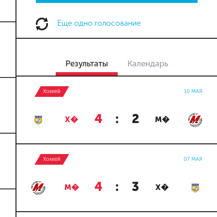
Еще одно голосование
Результаты
Календарь
Хоккей
10 МАЯ
4
:
2
Х�
М�
Хоккей
07 МАЯ
4
:
3
М�
Х�