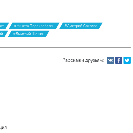
от
#Никита Подскребалин
#Дмитрий Соколов
ий
#Дмитрий Шешин
Расскажи друзьям:
ция