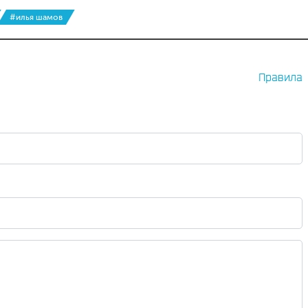
#илья шамов
Правила