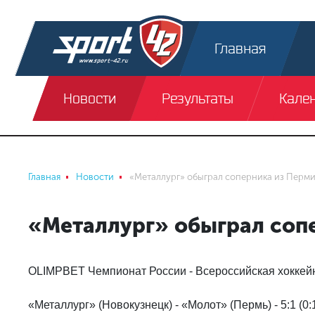
Главная
Новости
Результаты
Кале
Главная
Новости
«Металлург» обыграл соперника из Перм
«Металлург» обыграл соп
OLIMPBET Чемпионат России - Всероссийская хоккей
«Металлург» (Новокузнецк) - «Молот» (Пермь) - 5:1 (0:1;