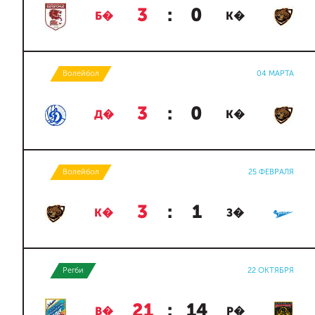
3
:
0
Б�
К�
Волейбол
04 МАРТА
3
:
0
Д�
К�
Волейбол
25 ФЕВРАЛЯ
3
:
1
К�
З�
Регби
22 ОКТЯБРЯ
21
:
14
В�
Р�