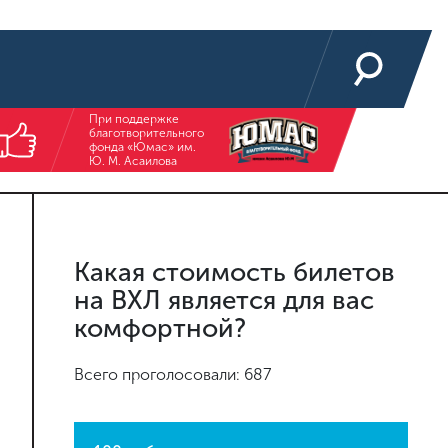
При поддержке
благотворительного
фонда «Юмас» им.
Ю. М. Асаилова
Какая стоимость билетов
на ВХЛ является для вас
комфортной?
Всего проголосовали: 687