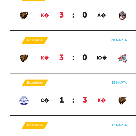
3
:
0
К�
А�
Волейбол
20 МАРТА
3
:
0
К�
Ю�
Волейбол
15 МАРТА
1
:
3
С�
К�
Волейбол
12 МАРТА