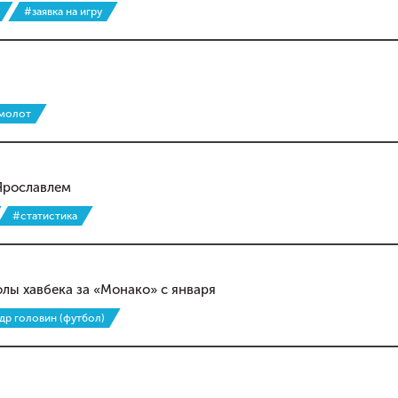
#заявка на игру
 молот
Ярославлем
#статистика
олы хавбека за «Монако» с января
др головин (футбол)