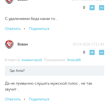
+
-
0
С удалениями беда какая то .
Ответить
Поделиться
Вован
19.04.2026 17:11:45
+
-
0
В ответ на
комментарий
Пользователя
Shaiba88
Где Алла?
Да не привычно слушать мужской голос , не так
звучит .
Ответить
Поделиться