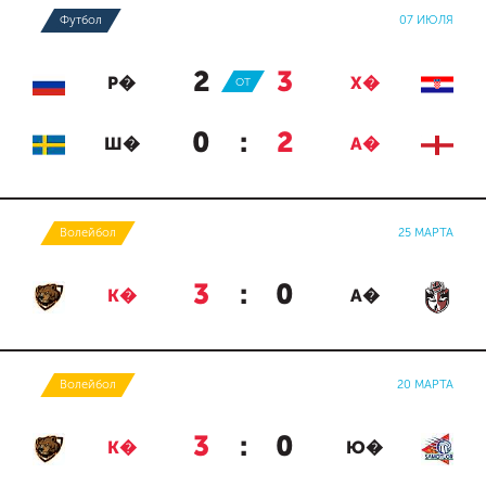
Футбол
07 ИЮЛЯ
2
:
3
Р�
ОТ
Х�
0
:
2
Ш�
А�
Волейбол
25 МАРТА
3
:
0
К�
А�
Волейбол
20 МАРТА
3
:
0
К�
Ю�