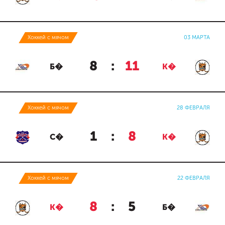
Хоккей с мячом
03 МАРТА
8
:
11
Б�
К�
Хоккей с мячом
28 ФЕВРАЛЯ
1
:
8
С�
К�
Хоккей с мячом
22 ФЕВРАЛЯ
8
:
5
К�
Б�