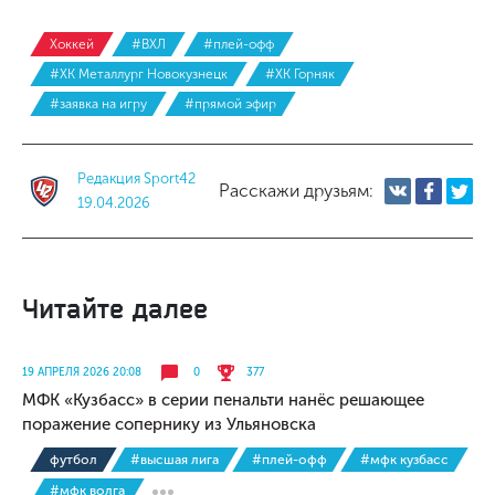
Хоккей
#ВХЛ
#плей-офф
#ХК Металлург Новокузнецк
#ХК Горняк
#заявка на игру
#прямой эфир
Редакция Sport42
Расскажи друзьям:
19.04.2026
Читайте далее
19 АПРЕЛЯ 2026 20:08
0
377
МФК «Кузбасс» в серии пенальти нанёс решающее
поражение сопернику из Ульяновска
футбол
#высшая лига
#плей-офф
#мфк кузбасс
#мфк волга