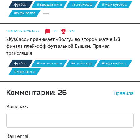
футбол
#высшая лига
#плей-офф
#мфк кузбасс
#мфк волга
18 АПРЕЛЯ 2026 16:42
0
273
«Кузбасс» принимает «Волгу» во втором матче 1/8
финала плей-офф футзальной Вышки. Прямая
трансляция
футбол
#высшая лига
#плей-офф
#мфк кузбасс
#мфк волга
Комментарии: 26
Правила
Ваше имя
Ваш email