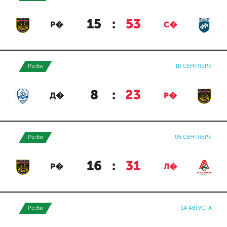
15
:
53
Р�
С�
Регби
18 СЕНТЯБРЯ
8
:
23
Д�
Р�
Регби
06 СЕНТЯБРЯ
16
:
31
Р�
Л�
Регби
14 АВГУСТА