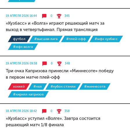
19 АПРЕЛЯ 2026 16:44
0
345
«Кузбасс» и «Волга» играют решающий матч за
выход в четвертьфинал. Прямая трансляция
футбол
#высшая лига
#плей-офф
#мфк кузбасс
#мфк волга
19 АПРЕЛЯ 2026 09:38
0
348
Три очка Капризова принесли «Миннесоте» победу
в первом матче плей-офф
хоккей
#нхл
#кубок стэнли
#миннесота
#кирилл капризов
18 АПРЕЛЯ 2026 18:42
0
358
«Кузбасс» уступил «Волге». Завтра состоится
решающий матч 1/8 финала