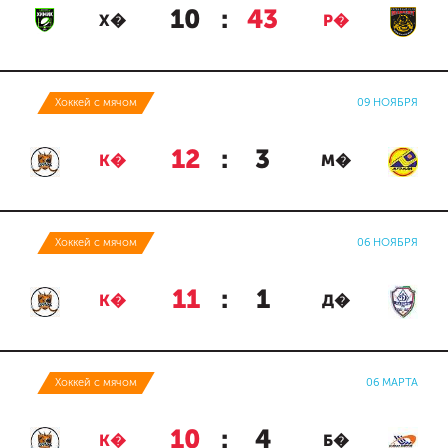
10
:
43
Х�
Р�
Хоккей с мячом
09 НОЯБРЯ
12
:
3
К�
М�
Хоккей с мячом
06 НОЯБРЯ
11
:
1
К�
Д�
Хоккей с мячом
06 МАРТА
10
:
4
К�
Б�