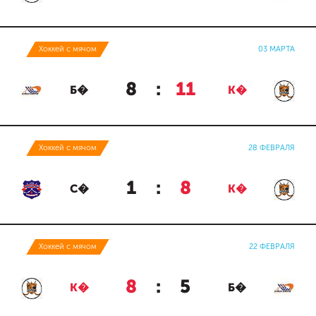
Хоккей с мячом
03 МАРТА
8
:
11
Б�
К�
Хоккей с мячом
28 ФЕВРАЛЯ
1
:
8
С�
К�
Хоккей с мячом
22 ФЕВРАЛЯ
8
:
5
К�
Б�