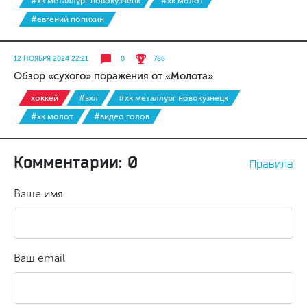
#хк металлург новокузнецк
#хк молот
#евгений попихин
12 НОЯБРЯ 2024 22:21
0
786
Обзор «сухого» поражения от «Молота»
хоккей
#вхл
#хк металлург новокузнецк
#хк молот
#видео голов
Комментарии: 0
Правила
Ваше имя
Ваш email