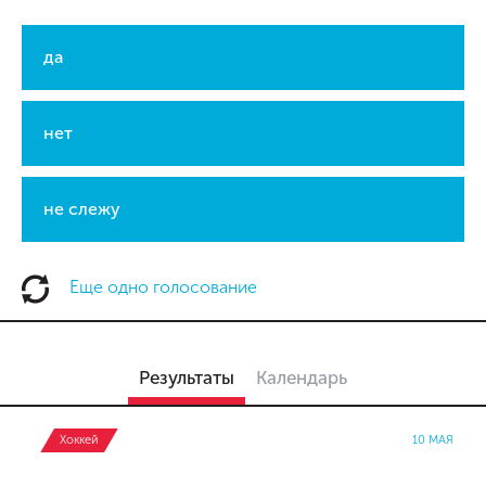
да
нет
не слежу
Еще одно голосование
Результаты
Календарь
Хоккей
10 МАЯ