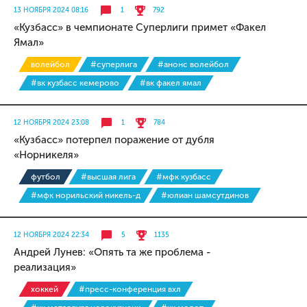
13 НОЯБРЯ 2024 08:16
1
792
«Кузбасс» в чемпионате Суперлиги примет «Факел
Ямал»
волейбол
#суперлига
#анонс волейбол
#вк кузбасс кемерово
#вк факел ямал
12 НОЯБРЯ 2024 23:08
1
784
«Кузбасс» потерпел поражение от дубля
«Норникеля»
футбол
#высшая лига
#мфк кузбасс
#мфк норильский никель-д
#юлиан шамсутдинов
12 НОЯБРЯ 2024 22:34
5
1135
Андрей Лунев: «Опять та же проблема -
реализация»
хоккей
#пресс-конференция вхл