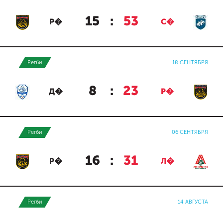
15
:
53
Р�
С�
Регби
18 СЕНТЯБРЯ
8
:
23
Д�
Р�
Регби
06 СЕНТЯБРЯ
16
:
31
Р�
Л�
Регби
14 АВГУСТА