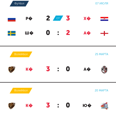
Футбол
07 ИЮЛЯ
2
:
3
Р�
ОТ
Х�
0
:
2
Ш�
А�
Волейбол
25 МАРТА
3
:
0
К�
А�
Волейбол
20 МАРТА
3
:
0
К�
Ю�