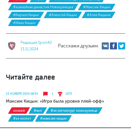
#хоккейная династия Новокузнецка
#Максим Кицын
#Кирилл Кицын
#Алексей Кицын
#Алла Кицына
#Иван Кицын
Редакция Sport42
Расскажи друзьям:
13.11.2024
Читайте далее
13 НОЯБРЯ 2024 08:55
1
1073
Максим Кицын: «Игра была уровня плей-офф»
хоккей
#вхл
#хк металлург новокузнецк
#хк молот
#максим кицын