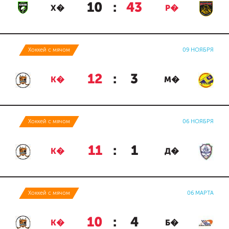
10
:
43
Х�
Р�
Хоккей с мячом
09 НОЯБРЯ
12
:
3
К�
М�
Хоккей с мячом
06 НОЯБРЯ
11
:
1
К�
Д�
Хоккей с мячом
06 МАРТА
10
:
4
К�
Б�