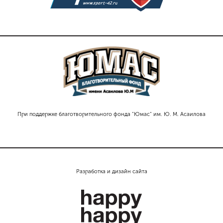
При поддержке благотворительного фонда "Юмас" им. Ю. М. Асаилова
Разработка и дизайн сайта