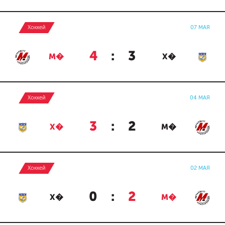
Хоккей
07 МАЯ
4
:
3
М�
Х�
Хоккей
04 МАЯ
3
:
2
Х�
М�
Хоккей
02 МАЯ
0
:
2
Х�
М�