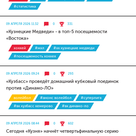
#статистика
09 АПРЕЛЯ 2026 11:32
0
331
«Кузнецкие Медведи» - в топ-5 посещаемости
«Востока»
хоккей
#мхл
#хк кузнецкие медведи
#посещаемость хоккея
09 АПРЕЛЯ 2026 09:24
0
293
«Кузбасс» проведёт домашний кубковый поединок
против «Динамо-ЛО»
волейбол
#анонс волейбол
#суперлига
#вк кузбасс кемерово
#вк динамо-ло
09 АПРЕЛЯ 2026 08:44
0
602
Сегодня «Кузня» начнёт четвертьфинальную серию