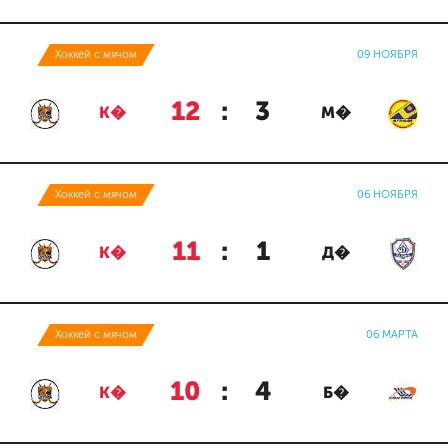
Хоккей с мячом
09 НОЯБРЯ
12
:
3
К�
М�
Хоккей с мячом
06 НОЯБРЯ
11
:
1
К�
Д�
Хоккей с мячом
06 МАРТА
10
:
4
К�
Б�