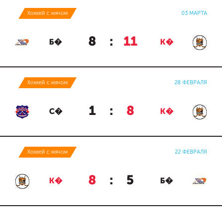
Хоккей с мячом
03 МАРТА
8
:
11
Б�
К�
Хоккей с мячом
28 ФЕВРАЛЯ
1
:
8
С�
К�
Хоккей с мячом
22 ФЕВРАЛЯ
8
:
5
К�
Б�