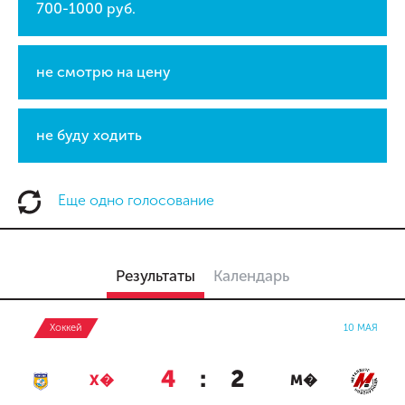
700-1000 руб.
не смотрю на цену
не буду ходить
Еще одно голосование
Результаты
Календарь
Хоккей
10 МАЯ
4
:
2
Х�
М�