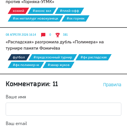
против «Горняка-УГМК»
хоккей
#анонс вхл
#плей-офф
#хк металлург новокузнецк
#хк горняк
08 АПРЕЛЯ 2026 16:14
0
381
«Распадская» разгромила дубль «Полимера» на
турнире памяти Фомичёва
футбол
#предсезонный турнир
#фк распадская
#фк полимер-м
#захар жуков
Комментарии: 11
Правила
Ваше имя
Ваш email