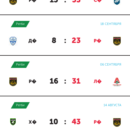
15
:
53
Р�
С�
Регби
18 СЕНТЯБРЯ
8
:
23
Д�
Р�
Регби
06 СЕНТЯБРЯ
16
:
31
Р�
Л�
Регби
14 АВГУСТА
10
:
43
Х�
Р�