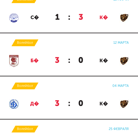
1
:
3
С�
К�
Волейбол
12 МАРТА
3
:
0
Б�
К�
Волейбол
04 МАРТА
3
:
0
Д�
К�
Волейбол
25 ФЕВРАЛЯ