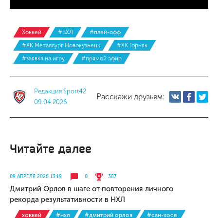
Хоккей
#ВХЛ
#плей-офф
#ХК Металлург Новокузнецк
#ХК Горняк
#заявка на игру
#прямой эфир
Редакция Sport42
Расскажи друзьям:
09.04.2026
Читайте далее
09 АПРЕЛЯ 2026 13:19
0
387
Дмитрий Орлов в шаге от повторения личного
рекорда результативности в НХЛ
хоккей
#нхл
#дмитрий орлов
#сан-хосе