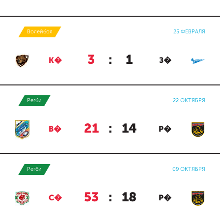
Волейбол
25 ФЕВРАЛЯ
3
:
1
К�
З�
Регби
22 ОКТЯБРЯ
21
:
14
В�
Р�
Регби
09 ОКТЯБРЯ
53
:
18
С�
Р�