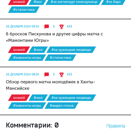
хоккей
#вхл
#хк металлург новокузнецк
#хк барс
#статистика
26 ДЕКАБРЯ 2024 09:55
0
643
6 бросков Пискунова и другие цифры матча с
«Мамонтами Югры»
хоккей
#мхл
#хк кузнецкие медведи
#мамонты югры
#статистика
26 ДЕКАБРЯ 2024 08:05
0
635
Обзор первого матча молодёжек в Ханты-
Мансийске
хоккей
#мхл
#хк кузнецкие медведи
#мамонты югры
#видео голов
Комментарии: 0
Правила