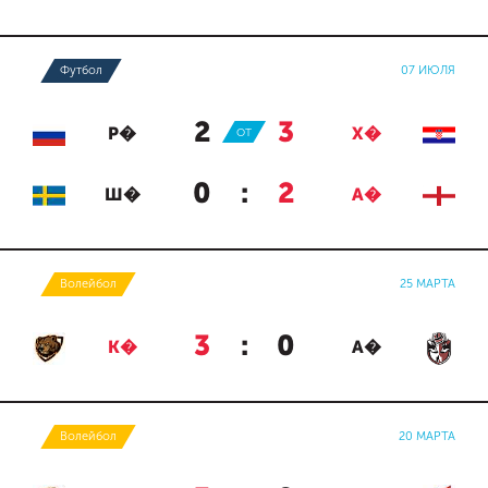
Футбол
07 ИЮЛЯ
2
:
3
Р�
ОТ
Х�
0
:
2
Ш�
А�
Волейбол
25 МАРТА
3
:
0
К�
А�
Волейбол
20 МАРТА