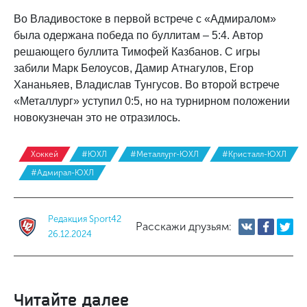
Во Владивостоке в первой встрече с «Адмиралом»
была одержана победа по буллитам – 5:4. Автор
решающего буллита Тимофей Казбанов. С игры
забили Марк Белоусов, Дамир Атнагулов, Егор
Хананьяев, Владислав Тунгусов. Во второй встрече
«Металлург» уступил 0:5, но на турнирном положении
новокузнечан это не отразилось.
Хоккей
#ЮХЛ
#Металлург-ЮХЛ
#Кристалл-ЮХЛ
#Адмирал-ЮХЛ
Редакция Sport42
Расскажи друзьям:
26.12.2024
Читайте далее