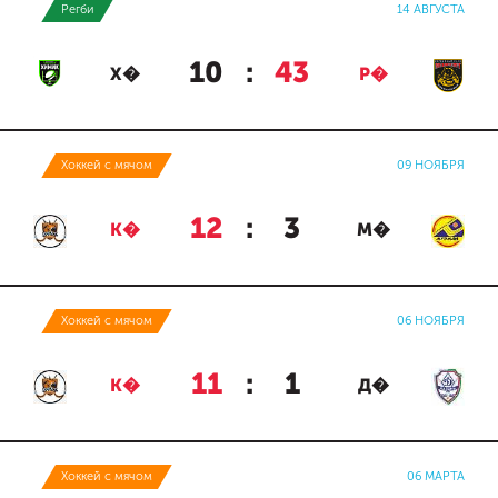
Регби
14 АВГУСТА
10
:
43
Х�
Р�
Хоккей с мячом
09 НОЯБРЯ
12
:
3
К�
М�
Хоккей с мячом
06 НОЯБРЯ
11
:
1
К�
Д�
Хоккей с мячом
06 МАРТА