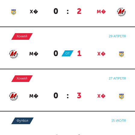
0
:
2
Х�
М�
Хоккей
29 АПРЕЛЯ
0
:
1
М�
ОТ
Х�
Хоккей
27 АПРЕЛЯ
0
:
3
М�
Х�
Футбол
15 ИЮЛЯ