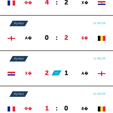
4
:
2
Ф�
Х�
Футбол
14 ИЮЛЯ
0
:
2
А�
Б�
Футбол
11 ИЮЛЯ
2
:
1
Х�
ОТ
А�
Футбол
10 ИЮЛЯ
1
:
0
Ф�
Б�