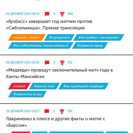
26 ДЕКАБРЯ 2024 18:42
0
982
«Кузбасс» завершает год матчем против
«Сибсельмаша». Прямая трансляция
хоккей с мячом
#суперлига
#хк кузбасс (кемерово)
#хк сибсельмаш (новосибирск)
#прямой эфир
26 ДЕКАБРЯ 2024 10:32
0
711
«Медведи» проведут заключительный матч года в
Ханты-Мансийске
хоккей
#анонс мхл
#хк кузнецкие медведи
#мамонты югры
26 ДЕКАБРЯ 2024 10:27
5
782
Лавриненко в плюсе и другие факты о матче с
«Барсом»