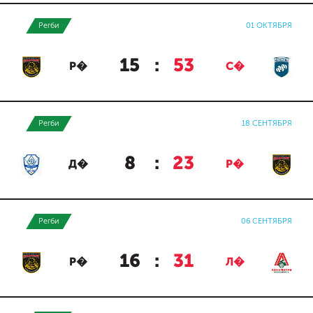
Регби
01 ОКТЯБРЯ
15
:
53
Р�
С�
Регби
18 СЕНТЯБРЯ
8
:
23
Д�
Р�
Регби
06 СЕНТЯБРЯ
16
:
31
Р�
Л�