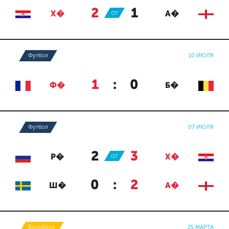
2
:
1
Х�
ОТ
А�
Футбол
10 ИЮЛЯ
1
:
0
Ф�
Б�
Футбол
07 ИЮЛЯ
2
:
3
Р�
ОТ
Х�
0
:
2
Ш�
А�
Волейбол
25 МАРТА