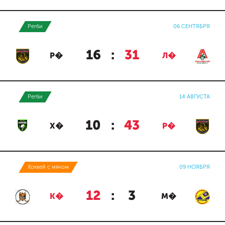
Регби
06 СЕНТЯБРЯ
16
:
31
Р�
Л�
Регби
14 АВГУСТА
10
:
43
Х�
Р�
Хоккей с мячом
09 НОЯБРЯ
12
:
3
К�
М�