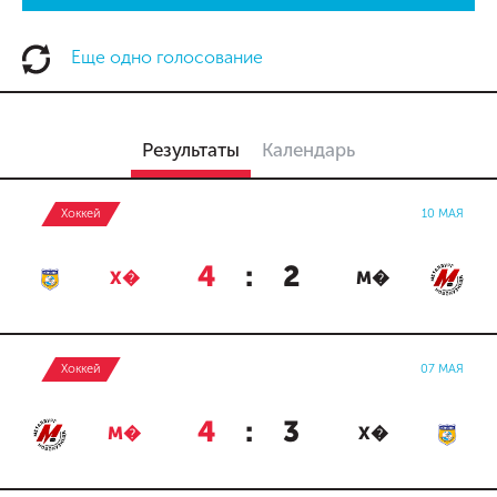
Еще одно голосование
Результаты
Календарь
Хоккей
10 МАЯ
4
:
2
Х�
М�
Хоккей
07 МАЯ
4
:
3
М�
Х�