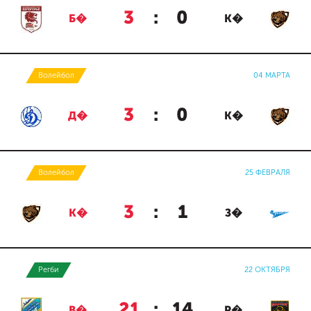
3
:
0
Б�
К�
Волейбол
04 МАРТА
3
:
0
Д�
К�
Волейбол
25 ФЕВРАЛЯ
3
:
1
К�
З�
Регби
22 ОКТЯБРЯ
21
:
14
В�
Р�