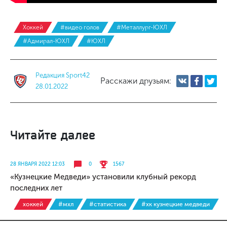
Хоккей
#видео голов
#Металлург-ЮХЛ
#Адмирал-ЮХЛ
#ЮХЛ
Редакция Sport42
Расскажи друзьям:
28.01.2022
Читайте далее
28 ЯНВАРЯ 2022 12:03
0
1567
«Кузнецкие Медведи» установили клубный рекорд
последних лет
хоккей
#мхл
#статистика
#хк кузнецкие медведи