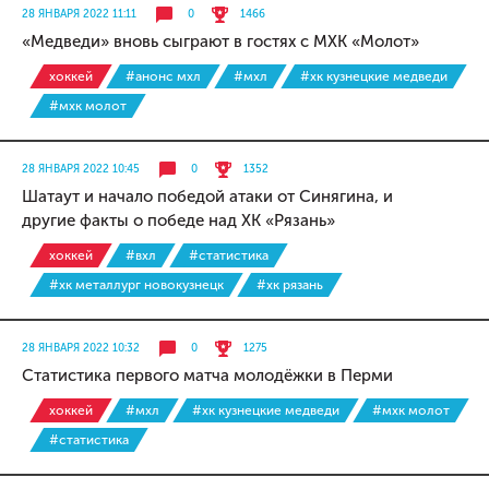
28 ЯНВАРЯ 2022 11:11
0
1466
«Медведи» вновь сыграют в гостях с МХК «Молот»
хоккей
#анонс мхл
#мхл
#хк кузнецкие медведи
#мхк молот
28 ЯНВАРЯ 2022 10:45
0
1352
Шатаут и начало победой атаки от Синягина, и
другие факты о победе над ХК «Рязань»
хоккей
#вхл
#статистика
#хк металлург новокузнецк
#хк рязань
28 ЯНВАРЯ 2022 10:32
0
1275
Статистика первого матча молодёжки в Перми
хоккей
#мхл
#хк кузнецкие медведи
#мхк молот
#статистика