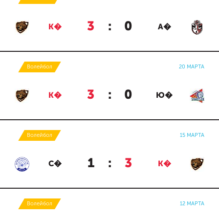
3
:
0
К�
А�
Волейбол
20 МАРТА
3
:
0
К�
Ю�
Волейбол
15 МАРТА
1
:
3
С�
К�
Волейбол
12 МАРТА