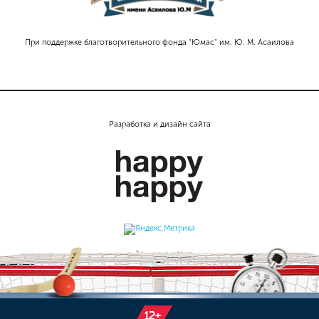
При поддержке благотворительного фонда "Юмас" им. Ю. М. Асаилова
Разработка и дизайн сайта
12+