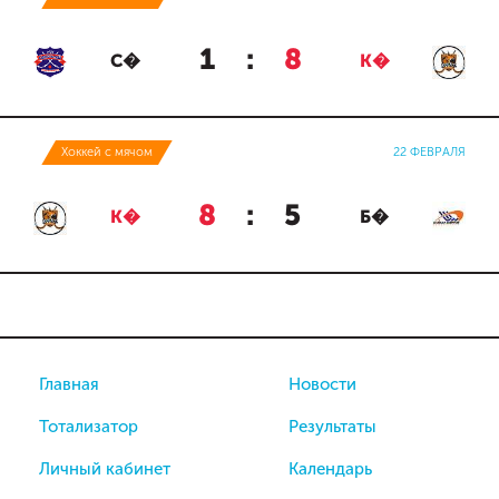
1
:
8
С�
К�
Хоккей с мячом
22 ФЕВРАЛЯ
8
:
5
К�
Б�
Главная
Новости
Тотализатор
Результаты
Личный кабинет
Календарь