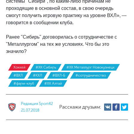
системы "Сибири", по каким-либо причинам не
проходящие в основной состав, в свою очередь
смогут получить игровую практику на уровне ВХЛ», —
говорится в сообщении клуба.
Ранее "Сибирь" договорилась о сотрудничестве с
"Металлургом" на тех же условиях. Что бы это
значило?
Хоккей
#ХК Сибирь
#ХК Металлург Новокузнецк
#ВХЛ
#КХЛ
#ВХЛ-Б
#сотрудничество
#фарм-клуб
#ХК Алтай
Редакция Sport42
Расскажи друзьям:
21.07.2018