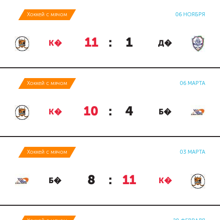
Хоккей с мячом
06 НОЯБРЯ
11
:
1
К�
Д�
Хоккей с мячом
06 МАРТА
10
:
4
К�
Б�
Хоккей с мячом
03 МАРТА
8
:
11
Б�
К�