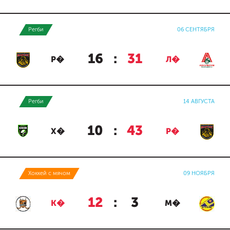
Регби
06 СЕНТЯБРЯ
16
:
31
Р�
Л�
Регби
14 АВГУСТА
10
:
43
Х�
Р�
Хоккей с мячом
09 НОЯБРЯ
12
:
3
К�
М�