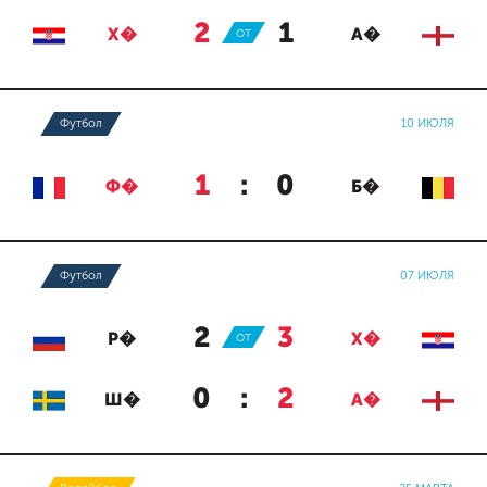
2
:
1
Х�
ОТ
А�
Футбол
10 ИЮЛЯ
1
:
0
Ф�
Б�
Футбол
07 ИЮЛЯ
2
:
3
Р�
ОТ
Х�
0
:
2
Ш�
А�