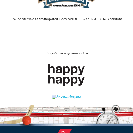
При поддержке благотворительного фонда "Юмас" им. Ю. М. Асаилова
Разработка и дизайн сайта
12+