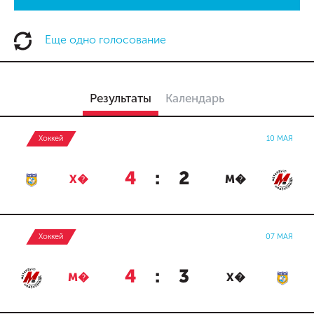
Еще одно голосование
Результаты
Календарь
Хоккей
10 МАЯ
4
:
2
Х�
М�
Хоккей
07 МАЯ
4
:
3
М�
Х�