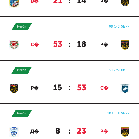
21
:
14
В�
Р�
Регби
09 ОКТЯБРЯ
53
:
18
С�
Р�
Регби
01 ОКТЯБРЯ
15
:
53
Р�
С�
Регби
18 СЕНТЯБРЯ
8
:
23
Д�
Р�