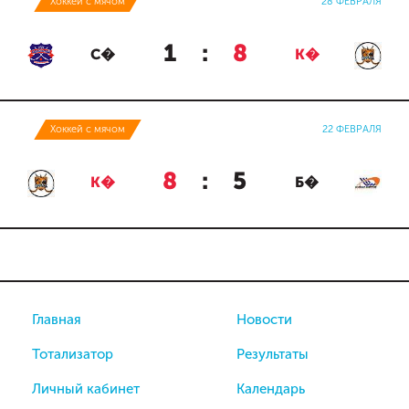
Хоккей с мячом
28 ФЕВРАЛЯ
1
:
8
С�
К�
Хоккей с мячом
22 ФЕВРАЛЯ
8
:
5
К�
Б�
Главная
Новости
Тотализатор
Результаты
Личный кабинет
Календарь