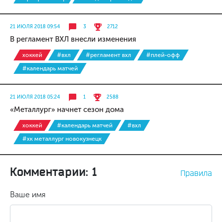
21 ИЮЛЯ 2018 09:54
3
2712
В регламент ВХЛ внесли изменения
хоккей
#вхл
#регламент вхл
#плей-офф
#календарь матчей
21 ИЮЛЯ 2018 05:24
1
2588
«Металлург» начнет сезон дома
хоккей
#календарь матчей
#вхл
#хк металлург новокузнецк
Комментарии: 1
Правила
Ваше имя