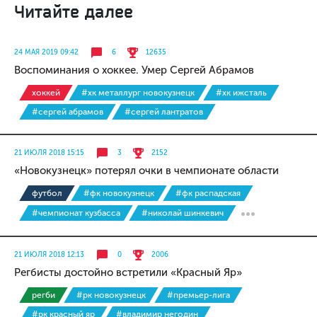
Читайте далее
24 МАЯ 2019 09:42
6
12635
Воспоминания о хоккее. Умер Сергей Абрамов
хоккей
#хк металлург новокузнецк
#хк ижсталь
#сергей абрамов
#сергей лантратов
21 ИЮЛЯ 2018 15:15
3
2152
«Новокузнецк» потерял очки в чемпионате области
футбол
#фк новокузнецк
#фк распадская
#чемпионат кузбасса
#николай шинкевич
21 ИЮЛЯ 2018 12:13
0
2006
Регбисты достойно встретили «Красный Яр»
регби
#рк новокузнецк
#премьер-лига
#рк красный яр
#владимир негодин