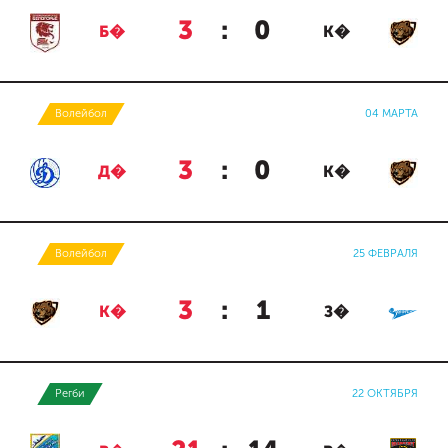
3
:
0
Б�
К�
Волейбол
04 МАРТА
3
:
0
Д�
К�
Волейбол
25 ФЕВРАЛЯ
3
:
1
К�
З�
Регби
22 ОКТЯБРЯ