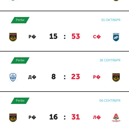
Регби
01 ОКТЯБРЯ
15
:
53
Р�
С�
Регби
18 СЕНТЯБРЯ
8
:
23
Д�
Р�
Регби
06 СЕНТЯБРЯ
16
:
31
Р�
Л�