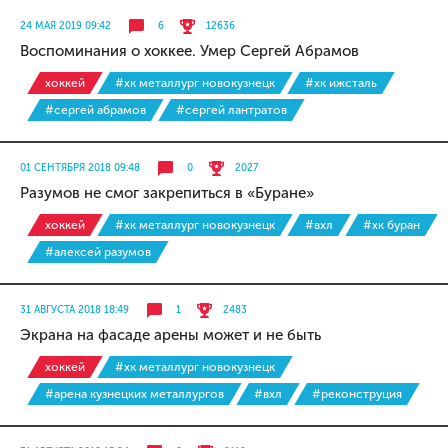
24 МАЯ 2019 09:42
6
12636
Воспоминания о хоккее. Умер Сергей Абрамов
хоккей
#хк металлург новокузнецк
#хк ижсталь
#сергей абрамов
#сергей лантратов
01 СЕНТЯБРЯ 2018 09:48
0
2027
Разумов не смог закрепиться в «Буране»
хоккей
#хк металлург новокузнецк
#вхл
#хк буран
#алексей разумов
31 АВГУСТА 2018 18:49
1
2483
Экрана на фасаде арены может и не быть
хоккей
#хк металлург новокузнецк
#арена кузнецких металлургов
#вхл
#реконструция