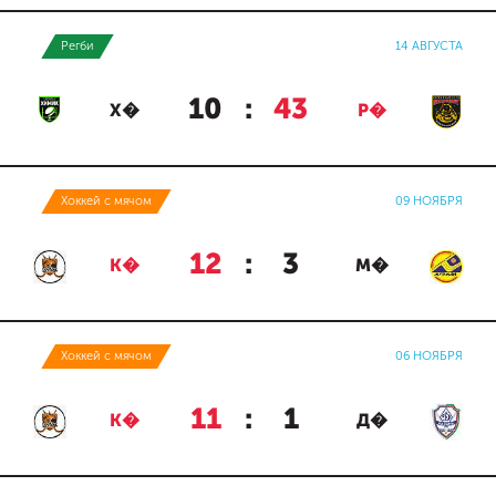
Регби
14 АВГУСТА
10
:
43
Х�
Р�
Хоккей с мячом
09 НОЯБРЯ
12
:
3
К�
М�
Хоккей с мячом
06 НОЯБРЯ
11
:
1
К�
Д�