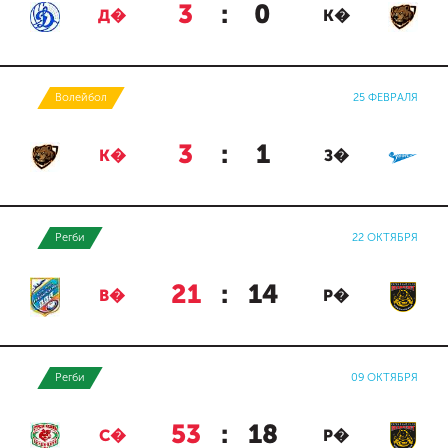
3
:
0
Д�
К�
Волейбол
25 ФЕВРАЛЯ
3
:
1
К�
З�
Регби
22 ОКТЯБРЯ
21
:
14
В�
Р�
Регби
09 ОКТЯБРЯ
53
:
18
С�
Р�