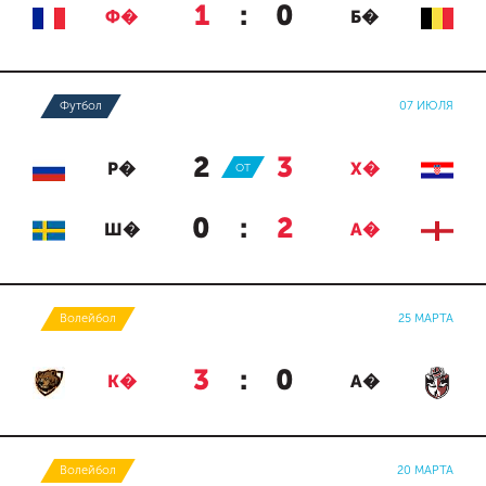
1
:
0
Ф�
Б�
Футбол
07 ИЮЛЯ
2
:
3
Р�
ОТ
Х�
0
:
2
Ш�
А�
Волейбол
25 МАРТА
3
:
0
К�
А�
Волейбол
20 МАРТА