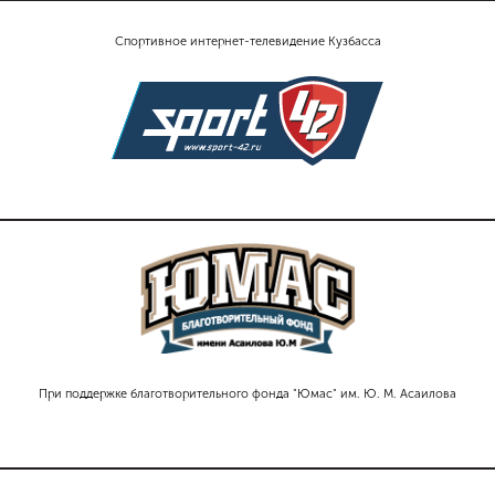
Спортивное интернет-телевидение Кузбасса
При поддержке благотворительного фонда "Юмас" им. Ю. М. Асаилова