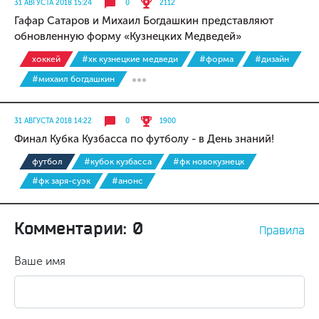
31 АВГУСТА 2018 15:24
0
2112
Гафар Сатаров и Михаил Богдашкин представляют
обновленную форму «Кузнецких Медведей»
хоккей
#хк кузнецкие медведи
#форма
#дизайн
#михаил богдашкин
31 АВГУСТА 2018 14:22
0
1900
Финал Кубка Кузбасса по футболу - в День знаний!
футбол
#кубок кузбасса
#фк новокузнецк
#фк заря-суэк
#анонс
Комментарии: 0
Правила
Ваше имя