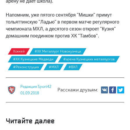
арену не дает школа).
Напомним, уже пятого сентября "Мишки" примут
тольяттинскую "Ладью" в первом матче регулярного
чемпионата МХЛ, а десятого сезон откроет "Кузня"
домашним поединком против ХК "Тамбов".
Хоккей
#ХК Металлург Новокузнецк
#ХК Кузнецкие Медведи
#арена Кузнецких металлургов
#Реконструция
#МХЛ
#ВХЛ
Редакция Sport42
Расскажи друзьям:
01.09.2018
Читайте далее